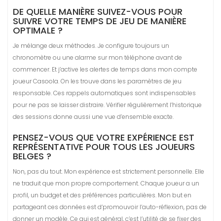
DE QUELLE MANIÈRE SUIVEZ-VOUS POUR
SUIVRE VOTRE TEMPS DE JEU DE MANIÈRE
OPTIMALE ?
Je mélange deux méthodes. Je configure toujours un
chronomètre ou une alarme sur mon téléphone avant de
commencer. Et j’active les alertes de temps dans mon compte
joueur Casoola. On les trouve dans les paramètres de jeu
responsable. Ces rappels automatiques sont indispensables
pour ne pas se laisser distraire. Vérifier régulièrement l’historique
des sessions donne aussi une vue d’ensemble exacte.
PENSEZ-VOUS QUE VOTRE EXPÉRIENCE EST
REPRÉSENTATIVE POUR TOUS LES JOUEURS
BELGES ?
Non, pas du tout. Mon expérience est strictement personnelle. Elle
ne traduit que mon propre comportement. Chaque joueur a un
profil, un budget et des préférences particulières. Mon but en
partageant ces données est d’promouvoir l’auto-réflexion, pas de
donner un modèle. Ce qui est général, c’est l’utilité de se fixer des