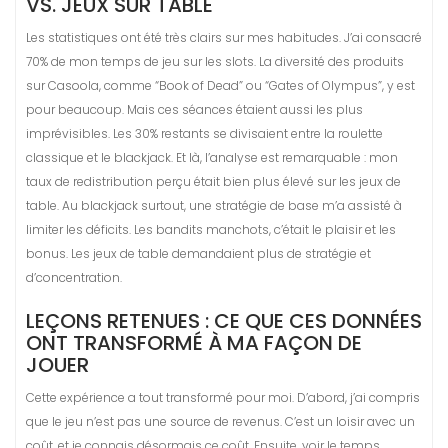
VS. JEUX SUR TABLE
Les statistiques ont été très clairs sur mes habitudes. J’ai consacré
70% de mon temps de jeu sur les slots. La diversité des produits
sur Casoola, comme “Book of Dead” ou “Gates of Olympus”, y est
pour beaucoup. Mais ces séances étaient aussi les plus
imprévisibles. Les 30% restants se divisaient entre la roulette
classique et le blackjack. Et là, l’analyse est remarquable : mon
taux de redistribution perçu était bien plus élevé sur les jeux de
table. Au blackjack surtout, une stratégie de base m’a assisté à
limiter les déficits. Les bandits manchots, c’était le plaisir et les
bonus. Les jeux de table demandaient plus de stratégie et
d’concentration.
LEÇONS RETENUES : CE QUE CES DONNÉES
ONT TRANSFORMÉ À MA FAÇON DE
JOUER
Cette expérience a tout transformé pour moi. D’abord, j’ai compris
que le jeu n’est pas une source de revenus. C’est un loisir avec un
coût, et je connais désormais ce coût. Ensuite, voir le temps