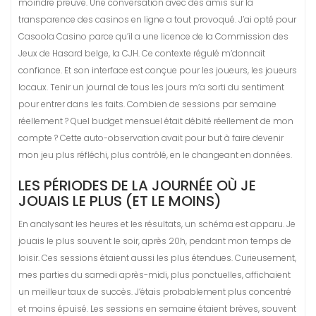
moindre preuve. Une conversation avec des amis sur la
transparence des casinos en ligne a tout provoqué. J’ai opté pour
Casoola Casino parce qu’il a une licence de la Commission des
Jeux de Hasard belge, la CJH. Ce contexte régulé m’donnait
confiance. Et son interface est conçue pour les joueurs, les joueurs
locaux. Tenir un journal de tous les jours m’a sorti du sentiment
pour entrer dans les faits. Combien de sessions par semaine
réellement ? Quel budget mensuel était débité réellement de mon
compte ? Cette auto-observation avait pour but à faire devenir
mon jeu plus réfléchi, plus contrôlé, en le changeant en données.
LES PÉRIODES DE LA JOURNÉE OÙ JE
JOUAIS LE PLUS (ET LE MOINS)
En analysant les heures et les résultats, un schéma est apparu. Je
jouais le plus souvent le soir, après 20h, pendant mon temps de
loisir. Ces sessions étaient aussi les plus étendues. Curieusement,
mes parties du samedi après-midi, plus ponctuelles, affichaient
un meilleur taux de succès. J’étais probablement plus concentré
et moins épuisé. Les sessions en semaine étaient brèves, souvent