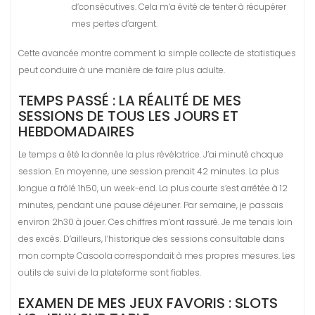
d’consécutives. Cela m’a évité de tenter à récupérer
mes pertes d’argent.
Cette avancée montre comment la simple collecte de statistiques
peut conduire à une manière de faire plus adulte.
TEMPS PASSÉ : LA RÉALITÉ DE MES
SESSIONS DE TOUS LES JOURS ET
HEBDOMADAIRES
Le temps a été la donnée la plus révélatrice. J’ai minuté chaque
session. En moyenne, une session prenait 42 minutes. La plus
longue a frôlé 1h50, un week-end. La plus courte s’est arrêtée à 12
minutes, pendant une pause déjeuner. Par semaine, je passais
environ 2h30 à jouer. Ces chiffres m’ont rassuré. Je me tenais loin
des excès. D’ailleurs, l’historique des sessions consultable dans
mon compte Casoola correspondait à mes propres mesures. Les
outils de suivi de la plateforme sont fiables.
EXAMEN DE MES JEUX FAVORIS : SLOTS