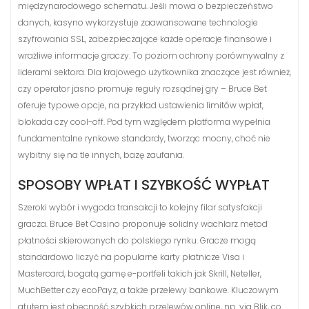
międzynarodowego schematu. Jeśli mowa o bezpieczeństwo
danych, kasyno wykorzystuje zaawansowane technologie
szyfrowania SSL, zabezpieczające każde operacje finansowe i
wrażliwe informacje graczy. To poziom ochrony porównywalny z
liderami sektora. Dla krajowego użytkownika znaczące jest również,
czy operator jasno promuje reguły rozsądnej gry – Bruce Bet
oferuje typowe opcje, na przykład ustawienia limitów wpłat,
blokada czy cool-off. Pod tym względem platforma wypełnia
fundamentalne rynkowe standardy, tworząc mocny, choć nie
wybitny się na tle innych, bazę zaufania.
SPOSOBY WPŁAT I SZYBKOŚĆ WYPŁAT
Szeroki wybór i wygoda transakcji to kolejny filar satysfakcji
gracza. Bruce Bet Casino proponuje solidny wachlarz metod
płatności skierowanych do polskiego rynku. Gracze mogą
standardowo liczyć na popularne karty płatnicze Visa i
Mastercard, bogatą gamę e-portfeli takich jak Skrill, Neteller,
MuchBetter czy ecoPayz, a także przelewy bankowe. Kluczowym
atutem jest obecność szybkich przelewów online, np. via Blik, co