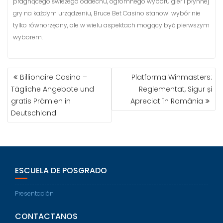
pragnącego świeżego oddechu, ogromnego wyboru gier i płynnej
gry na każdym urządzeniu, Bruce Bet Casino stanowi wybór nie
tylko równorzędny, ale w wielu aspektach mogący być pierwszym
wyborem.
Billionaire Casino –
Platforma Winmasters:
Tägliche Angebote und
Reglementat, Sigur și
gratis Prämien in
Apreciat în România
Deutschland
ESCUELA DE POSGRADO
Presentación
CONTACTANOS