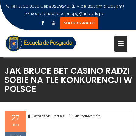
Tel: 076610050 Cel: 932692451 (L-V de 8:00am a 6:00pm)
secretariadireccionepg@unc.edu.pe
SIA POSGRADO
JAK BRUCE BET CASINO RADZI
SOBIE NA TLE KONKURENCJI W
POLSCE
27
Jefferson Torres
Sin categoría
Jun