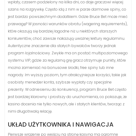
wpłaty, czasem podzielony na kilka dni, co daje graczowi więcej
szans na rozgrywkę. Często idą z nim w parze darmowe spiny, co
jest bardzo powszechnym dodatkiem. Gdzie Bruce Bet może mieć
przewagę? W jasności warunków obrotu (wagering requirements),
które okazują się bardziej łagodne niż u niektórych starszych
konkurentów, choć zawsze nakazują uważnej lektury regulaminu.
Autentyczne znaczenie dla stałych bywalców tworzy jednak
program lojalnościowy. Zwykle ma on postać multipoziomowego
systemu VIP, gdzie za regularną grę gracz otrzymuje punkty, które
można zamieniać na bonusowe środki, free spiny lub inne
nagrody. Im wyższy poziom, tym atrakcyjniejsze korzyści, takie jak
osobisty menedżer konta, szybsze wypłaty czy specjalne
prezenty. W odniesieniu do konkurencji, program Bruce Bet często
jest bardziej klarowny i prostszy do uruchomienia, co pokazuje, że
kasino docenia nie tylko nowych, ale i stałych klientów, tworząc z
nimi długotrwałą relację.
UKŁAD UŻYTKOWNIKA I NAWIGACJA
Pierwsze wrażenie po wejściu na stronę kasyna ma ogromne