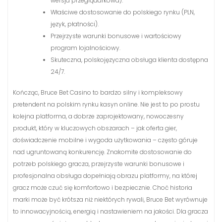
wersja przeglądarkowa).
Właściwe dostosowanie do polskiego rynku (PLN,
język, płatności).
Przejrzyste warunki bonusowe i wartościowy
program lojalnościowy.
Skuteczna, polskojęzyczna obsługa klienta dostępna
24/7.
Kończąc, Bruce Bet Casino to bardzo silny i kompleksowy
pretendent na polskim rynku kasyn online. Nie jest to po prostu
kolejna platforma, a dobrze zaprojektowany, nowoczesny
produkt, który w kluczowych obszarach – jak oferta gier,
doświadczenie mobilne i wygoda użytkowania – często góruje
nad ugruntowaną konkurencję. Znakomite dostosowanie do
potrzeb polskiego gracza, przejrzyste warunki bonusowe i
profesjonalna obsługa dopełniają obrazu platformy, na której
gracz może czuć się komfortowo i bezpiecznie. Choć historia
marki może być krótsza niż niektórych rywali, Bruce Bet wyrównuje
to innowacyjnością, energią i nastawieniem na jakości. Dla gracza