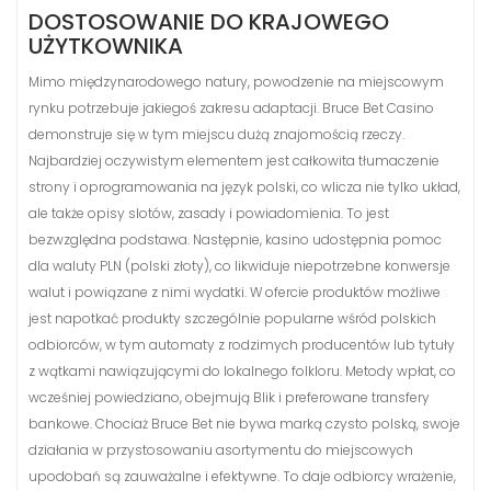
DOSTOSOWANIE DO KRAJOWEGO
UŻYTKOWNIKA
Mimo międzynarodowego natury, powodzenie na miejscowym
rynku potrzebuje jakiegoś zakresu adaptacji. Bruce Bet Casino
demonstruje się w tym miejscu dużą znajomością rzeczy.
Najbardziej oczywistym elementem jest całkowita tłumaczenie
strony i oprogramowania na język polski, co wlicza nie tylko układ,
ale także opisy slotów, zasady i powiadomienia. To jest
bezwzględna podstawa. Następnie, kasino udostępnia pomoc
dla waluty PLN (polski złoty), co likwiduje niepotrzebne konwersje
walut i powiązane z nimi wydatki. W ofercie produktów możliwe
jest napotkać produkty szczególnie popularne wśród polskich
odbiorców, w tym automaty z rodzimych producentów lub tytuły
z wątkami nawiązującymi do lokalnego folkloru. Metody wpłat, co
wcześniej powiedziano, obejmują Blik i preferowane transfery
bankowe. Chociaż Bruce Bet nie bywa marką czysto polską, swoje
działania w przystosowaniu asortymentu do miejscowych
upodobań są zauważalne i efektywne. To daje odbiorcy wrażenie,