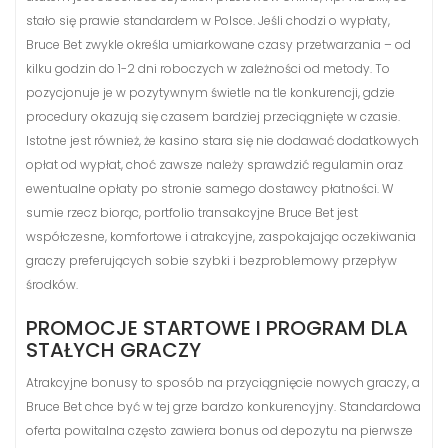
stało się prawie standardem w Polsce. Jeśli chodzi o wypłaty,
Bruce Bet zwykle określa umiarkowane czasy przetwarzania – od
kilku godzin do 1-2 dni roboczych w zależności od metody. To
pozycjonuje je w pozytywnym świetle na tle konkurencji, gdzie
procedury okazują się czasem bardziej przeciągnięte w czasie.
Istotne jest również, że kasino stara się nie dodawać dodatkowych
opłat od wypłat, choć zawsze należy sprawdzić regulamin oraz
ewentualne opłaty po stronie samego dostawcy płatności. W
sumie rzecz biorąc, portfolio transakcyjne Bruce Bet jest
współczesne, komfortowe i atrakcyjne, zaspokajając oczekiwania
graczy preferujących sobie szybki i bezproblemowy przepływ
środków.
PROMOCJE STARTOWE I PROGRAM DLA
STAŁYCH GRACZY
Atrakcyjne bonusy to sposób na przyciągnięcie nowych graczy, a
Bruce Bet chce być w tej grze bardzo konkurencyjny. Standardowa
oferta powitalna często zawiera bonus od depozytu na pierwsze