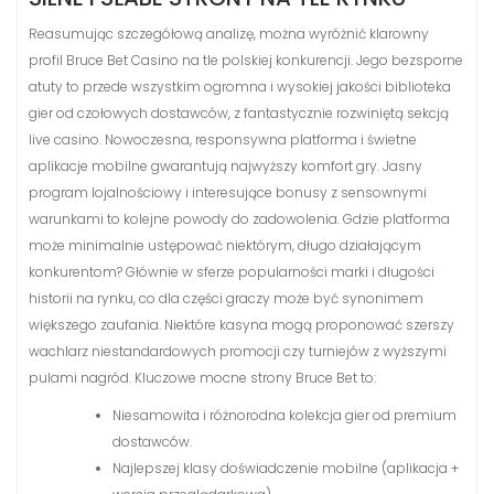
Reasumując szczegółową analizę, można wyróżnić klarowny
profil Bruce Bet Casino na tle polskiej konkurencji. Jego bezsporne
atuty to przede wszystkim ogromna i wysokiej jakości biblioteka
gier od czołowych dostawców, z fantastycznie rozwiniętą sekcją
live casino. Nowoczesna, responsywna platforma i świetne
aplikacje mobilne gwarantują najwyższy komfort gry. Jasny
program lojalnościowy i interesujące bonusy z sensownymi
warunkami to kolejne powody do zadowolenia. Gdzie platforma
może minimalnie ustępować niektórym, długo działającym
konkurentom? Głównie w sferze popularności marki i długości
historii na rynku, co dla części graczy może być synonimem
większego zaufania. Niektóre kasyna mogą proponować szerszy
wachlarz niestandardowych promocji czy turniejów z wyższymi
pulami nagród. Kluczowe mocne strony Bruce Bet to:
Niesamowita i różnorodna kolekcja gier od premium
dostawców.
Najlepszej klasy doświadczenie mobilne (aplikacja +