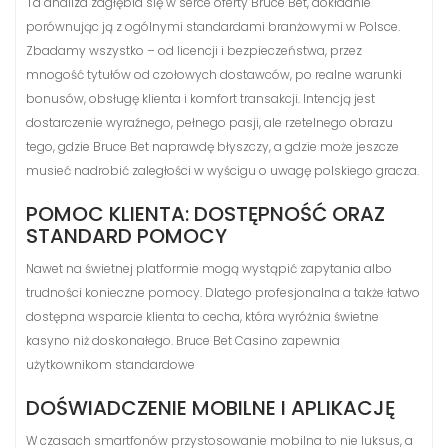
Ta analiza zagłębia się w serce oferty Bruce Bet, dokładnie
porównując ją z ogólnymi standardami branżowymi w Polsce.
Zbadamy wszystko – od licencji i bezpieczeństwa, przez
mnogość tytułów od czołowych dostawców, po realne warunki
bonusów, obsługę klienta i komfort transakcji. Intencją jest
dostarczenie wyraźnego, pełnego pasji, ale rzetelnego obrazu
tego, gdzie Bruce Bet naprawdę błyszczy, a gdzie może jeszcze
musieć nadrobić zaległości w wyścigu o uwagę polskiego gracza.
POMOC KLIENTA: DOSTĘPNOŚĆ ORAZ
STANDARD POMOCY
Nawet na świetnej platformie mogą wystąpić zapytania albo
trudności konieczne pomocy. Dlatego profesjonalna a także łatwo
dostępna wsparcie klienta to cecha, która wyróżnia świetne
kasyno niż doskonałego. Bruce Bet Casino zapewnia
użytkownikom standardowe
DOŚWIADCZENIE MOBILNE I APLIKACJĘ
W czasach smartfonów przystosowanie mobilna to nie luksus, a