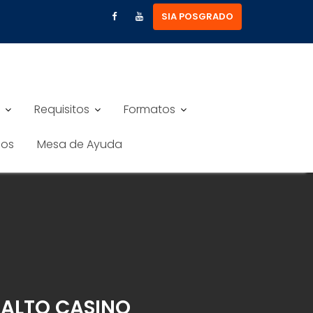
SIA POSGRADO
Requisitos
Formatos
nos
Mesa de Ayuda
NALTO CASINO