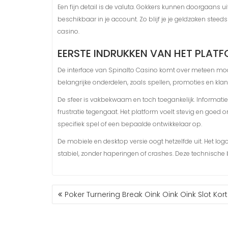
Een fijn detail is de valuta. Gokkers kunnen doorgaans u
beschikbaar in je account. Zo blijf je je geldzaken ste
casino.
EERSTE INDRUKKEN VAN HET PLATF
De interface van Spinalto Casino komt over meteen modern e
belangrijke onderdelen, zoals spellen, promoties en klant
De sfeer is vakbekwaam en toch toegankelijk. Informatie
frustratie tegengaat. Het platform voelt stevig en goed
specifiek spel of een bepaalde ontwikkelaar op.
De mobiele en desktop versie oogt hetzelfde uit. Het logo
stabiel, zonder haperingen of crashes. Deze technische 
Poker Turnering Break Oink Oink Oink Slot Kort