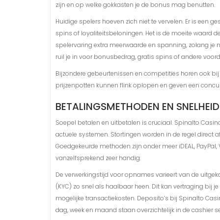
zijn en op welke gokkasten je de bonus mag benutten.
Huidige spelers hoeven zich niet te vervelen. Er is een
spins of loyaliteitsbeloningen. Het is de moeite waard 
spelervaring extra meerwaarde en spanning, zolang je ma
ruil je in voor bonusbedrag, gratis spins of andere voor
Bijzondere gebeurtenissen en competities horen ook bij
prijzenpotten kunnen flink oplopen en geven een concurr
BETALINGSMETHODEN EN SNELHEID
Soepel betalen en uitbetalen is cruciaal. Spinalto Casin
actuele systemen. Stortingen worden in de regel direct 
Goedgekeurde methoden zijn onder meer iDEAL, PayPal, Vi
vanzelfsprekend zeer handig.
De verwerkingstijd voor opnames varieert van de uitgek
(KYC) zo snel als haalbaar heen. Dit kan vertraging bij 
mogelijke transactiekosten. Deposito’s bij Spinalto Cas
dag, week en maand staan overzichtelijk in de cashier se