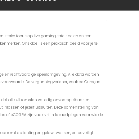
en sterke focus op live gaming, tafelspelen en een
kenmerken. Ons doel is een praktisch beeld voor je te
ilige en rechtvaardige speelomgeving. Alle data worden
basisvoorwaarde. De vergunningverlener, vaak de Curaçao
 dat alle uitkomsten volledig onvoorspelbaar en
inlassen of jezelf uitsluiten. Deze samenstelling van
bs of eCOGRA zijn vaak vrij in te raadplegen voor wie de
 voorkomt oplichting en geldwitwassen, en beveiligt