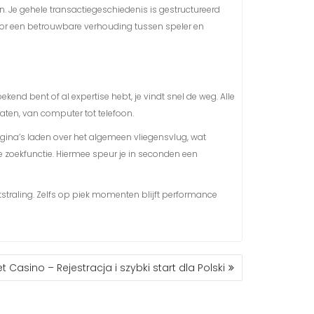
n. Je gehele transactiegeschiedenis is gestructureerd
 voor een betrouwbare verhouding tussen speler en
ekend bent of al expertise hebt, je vindt snel de weg. Alle
raten, van computer tot telefoon.
agina’s laden over het algemeen vliegensvlug, wat
ke zoekfunctie. Hiermee speur je in seconden een
itstraling. Zelfs op piek momenten blijft performance
t Casino – Rejestracja i szybki start dla Polski