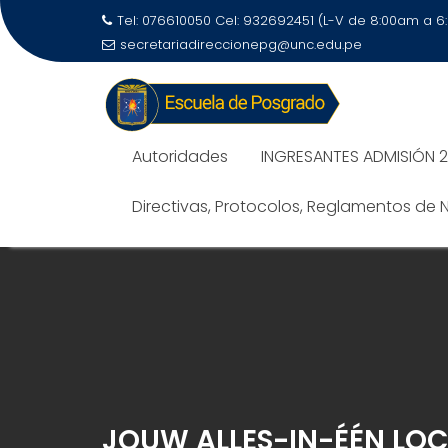
Tel: 076610050 Cel: 932692451 (L-V de 8:00am a 
secretariadireccionepg@unc.edu.pe
Autoridades
INGRESANTES ADMISIÓN 
Directivas, Protocolos, Reglamentos de
JOUW ALLES-IN-ÉÉN LOC