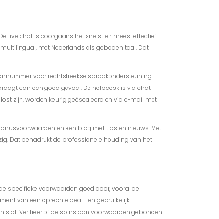
De live chat is doorgaans het snelst en meest effectief
s multilingual, met Nederlands als geboden taal. Dat
foonnummer voor rechtstreekse spraakondersteuning
raagt aan een goed gevoel. De helpdesk is via chat
lost zijn, worden keurig geëscaleerd en via e-mail met
e bonusvoorwaarden en een blog met tips en nieuws. Met
zig. Dat benadrukt de professionele houding van het
 de specifieke voorwaarden goed door, vooral de
dament van een oprechte deal. Een gebruikelijk
n slot. Verifieer of de spins aan voorwaarden gebonden