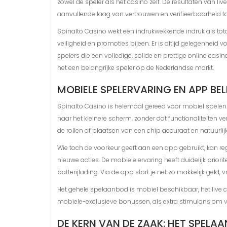
zowel de speler als het casino zelf. De resultaten van l
aanvullende laag van vertrouwen en verifieerbaarheid to
Spinalto Casino wekt een indrukwekkende indruk als tot
veiligheid en promoties bijeen. Er is altijd gelegenhei
spelers die een volledige, solide en prettige online casi
het een belangrijke speler op de Nederlandse markt.
MOBIELE SPELERVARING EN APP BE
Spinalto Casino is helemaal gereed voor mobiel spelen. 
naar het kleinere scherm, zonder dat functionaliteiten v
de rollen of plaatsen van een chip accuraat en natuurlij
Wie toch de voorkeur geeft aan een app gebruikt, kan reg
nieuwe acties. De mobiele ervaring heeft duidelijk prior
batterijlading. Via de app stort je net zo makkelijk ge
Het gehele spelaanbod is mobiel beschikbaar, het live c
mobiele-exclusieve bonussen, als extra stimulans om via
DE KERN VAN DE ZAAK: HET SPELA