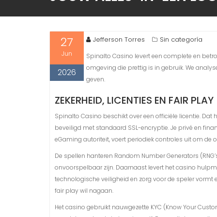
27
Jefferson Torres
Sin categoría
Jun
Spinalto Casino levert een complete en betrou
omgeving die prettig is in gebruik. We analy
2026
geven.
ZEKERHEID, LICENTIES EN FAIR PLAY
Spinalto Casino beschikt over een officiële licentie. Da
beveiligd met standaard SSL-encryptie. Je privé en fina
eGaming autoriteit, voert periodiek controles uit om de
De spellen hanteren Random Number Generators (RNG’s).
onvoorspelbaar zijn. Daarnaast levert het casino hulpmi
technologische veiligheid en zorg voor de speler vormt e
fair play wil nagaan.
Het casino gebruikt nauwgezette KYC (Know Your Customer)