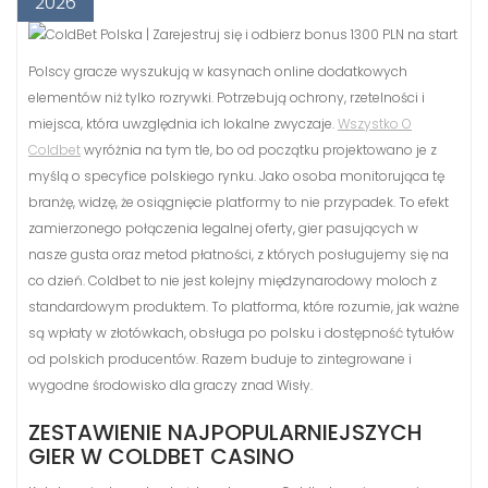
2026
Polscy gracze wyszukują w kasynach online dodatkowych
elementów niż tylko rozrywki. Potrzebują ochrony, rzetelności i
miejsca, która uwzględnia ich lokalne zwyczaje.
Wszystko O
Coldbet
wyróżnia na tym tle, bo od początku projektowano je z
myślą o specyfice polskiego rynku. Jako osoba monitorująca tę
branżę, widzę, że osiągnięcie platformy to nie przypadek. To efekt
zamierzonego połączenia legalnej oferty, gier pasujących w
nasze gusta oraz metod płatności, z których posługujemy się na
co dzień. Coldbet to nie jest kolejny międzynarodowy moloch z
standardowym produktem. To platforma, które rozumie, jak ważne
są wpłaty w złotówkach, obsługa po polsku i dostępność tytułów
od polskich producentów. Razem buduje to zintegrowane i
wygodne środowisko dla graczy znad Wisły.
ZESTAWIENIE NAJPOPULARNIEJSZYCH
GIER W COLDBET CASINO