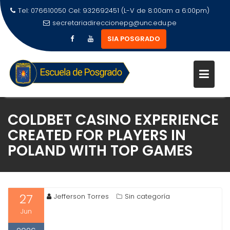
Tel: 076610050 Cel: 932692451 (L-V de 8:00am a 6:00pm)
secretariadireccionepg@unc.edu.pe
SIA POSGRADO
COLDBET CASINO EXPERIENCE
CREATED FOR PLAYERS IN
POLAND WITH TOP GAMES
27
Jefferson Torres
Sin categoría
Jun