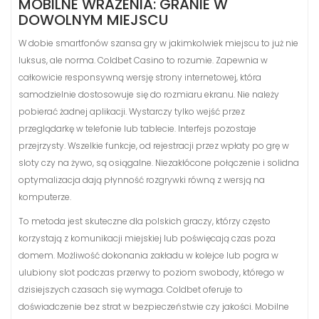
MOBILNE WRAŻENIA: GRANIE W
DOWOLNYM MIEJSCU
W dobie smartfonów szansa gry w jakimkolwiek miejscu to już nie
luksus, ale norma. Coldbet Casino to rozumie. Zapewnia w
całkowicie responsywną wersję strony internetowej, która
samodzielnie dostosowuje się do rozmiaru ekranu. Nie należy
pobierać żadnej aplikacji. Wystarczy tylko wejść przez
przeglądarkę w telefonie lub tablecie. Interfejs pozostaje
przejrzysty. Wszelkie funkcje, od rejestracji przez wpłaty po grę w
sloty czy na żywo, są osiągalne. Niezakłócone połączenie i solidna
optymalizacja dają płynność rozgrywki równą z wersją na
komputerze.
To metoda jest skuteczne dla polskich graczy, którzy często
korzystają z komunikacji miejskiej lub poświęcają czas poza
domem. Możliwość dokonania zakładu w kolejce lub pogra w
ulubiony slot podczas przerwy to poziom swobody, którego w
dzisiejszych czasach się wymaga. Coldbet oferuje to
doświadczenie bez strat w bezpieczeństwie czy jakości. Mobilne