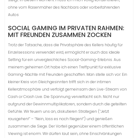
ohne vom Rasenmäher des Nachbars oder vorbeifahrenden
Autos
SOCIAL GAMING IM PRIVATEN RAHMEN:
MIT FREUNDEN ZUSAMMEN ZOCKEN
Trotz der Tatsache, dass die Privatsphäre des Kellers häufig für
Einzelsessions verwendet wird, ermöglicht er auch das ideale
Setting für ein unvergleichliches Social-Gaming-Erlebnis. Aus
meinem geheimen Ort habe ich einen Treffpunkt für exklusive
Gaming-Nächte mit Freunden geschaffen. Man stelle sich vor: Ein
kleiner Kreis von Gleichgesinnten trifft sich in der intimen
Kelleratmosphäre und verfolgt gemeinsam den Live-Stream von
Cash or Crash Live. Die Spannung vervielfacht sich. Nicht nur
aufgrund der Gewinnmultiplikatoren, sondern durch die geteilten
Gefühle. Wir feuern uns an, diskutieren Strategien (“Jetzt
rausgehen!” – “Nein, lass es noch fliegen!”) und genießen
zusammen die Siege. Der Vorteil gegenüber einem öffentlichen
Viewing ist enorm. Wir dürfen laut sein, ohne Einschränkungen