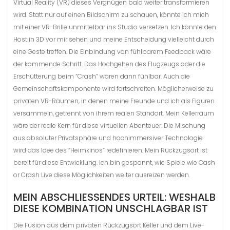
Virtual Reality (VR) dieses Vergnügen bald weiter transformieren
wird. Statt nur auf einen Bildschirm zu schauen, könnte ich mich
mit einer VR-Brille unmittelbar ins Studio versetzen. Ich könnte den
Host in 3D vor mir sehen und meine Entscheidung vielleicht durch
eine Geste treffen. Die Einbindung von fühlbarem Feedback wäre
der kommende Schritt. Das Hochgehen des Flugzeugs oder die
Erschütterung beim “Crash” wären dann fühlbar. Auch die
Gemeinschaftskomponente wird fortschreiten. Möglicherweise zu
privaten VR-Räumen, in denen meine Freunde und ich als Figuren
versammeln, getrennt von ihrem realen Standort. Mein Kellerraum
wäre der reale Kern für diese virtuellen Abenteuer. Die Mischung
aus absoluter Privatsphäre und hochimmersiver Technologie
wird das Idee des “Heimkinos” redefinieren. Mein Rückzugsort ist
bereit für diese Entwicklung. Ich bin gespannt, wie Spiele wie Cash
or Crash Live diese Möglichkeiten weiter ausreizen werden.
MEIN ABSCHLIESSENDES URTEIL: WESHALB D
IESE KOMBINATION UNSCHLAGBAR IST
Die Fusion aus dem privaten Rückzugsort Keller und dem Live-