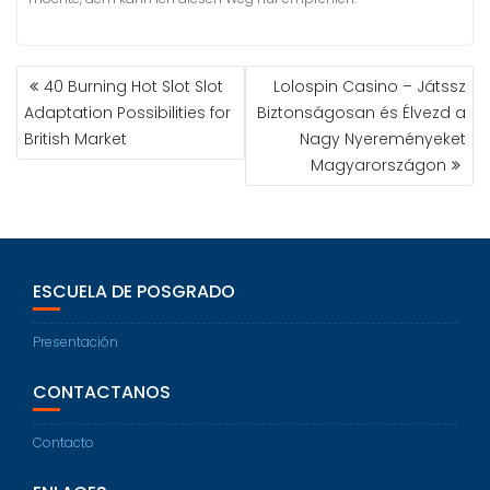
40 Burning Hot Slot Slot
Lolospin Casino – Játssz
Adaptation Possibilities for
Biztonságosan és Élvezd a
British Market
Nagy Nyereményeket
Magyarországon
ESCUELA DE POSGRADO
Presentación
CONTACTANOS
Contacto