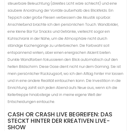
steuerbare Beleuchtung (direktes Licht wäre schlecht) und eine
saubere Anordnung der Vorräte außerhalb des Blickfelds. Ein
Teppich oder große Fliesen verbessern die Akustik spürbar.
Anschließend brachte ich den persönlichen Touch. Wandbilder,
eine kleine Bar für Snacks und Getränke, vielleicht sogar ein
Kühlschrank in der Nähe, um die Atmosphäre nicht durch
ständige Küchengänge zu unterbrechen. Die Farbwahl soll
entspannend wirken, aber einen energischen Akzent bieten.
Dunkle Wandfarben fokussieren den Blick automatisch auf den
hellen Bildschirm. Diese Oase dient nicht nur dem Gaming. Sie ist
mein persönlicher Rückzugsort, wo ich den Alltag hinter mir lassen
und in eine andere Realität eintauchen kann. Die Investition in die
Einrichtung zahlt sich jeden Abend aufs Neue aus, wenn ich die
Kellertreppe hinabsteige und in meine eigene Welt der
Entscheidungen eintauche.
CASH OR CRASH LIVE BEGREIFEN: DAS
STECKT HINTER DER KREATIVEN LIVE-
SHOW