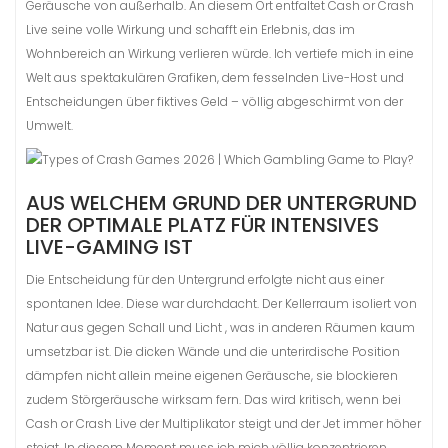
Geräusche von außerhalb. An diesem Ort entfaltet Cash or Crash
Live seine volle Wirkung und schafft ein Erlebnis, das im
Wohnbereich an Wirkung verlieren würde. Ich vertiefe mich in eine
Welt aus spektakulären Grafiken, dem fesselnden Live-Host und
Entscheidungen über fiktives Geld – völlig abgeschirmt von der
Umwelt.
AUS WELCHEM GRUND DER UNTERGRUND
DER OPTIMALE PLATZ FÜR INTENSIVES
LIVE-GAMING IST
Die Entscheidung für den Untergrund erfolgte nicht aus einer
spontanen Idee. Diese war durchdacht. Der Kellerraum isoliert von
Natur aus gegen Schall und Licht , was in anderen Räumen kaum
umsetzbar ist. Die dicken Wände und die unterirdische Position
dämpfen nicht allein meine eigenen Geräusche, sie blockieren
zudem Störgeräusche wirksam fern. Das wird kritisch, wenn bei
Cash or Crash Live der Multiplikator steigt und der Jet immer höher
steigt. In diesem Moment muss ich mich völlig konzentrieren,