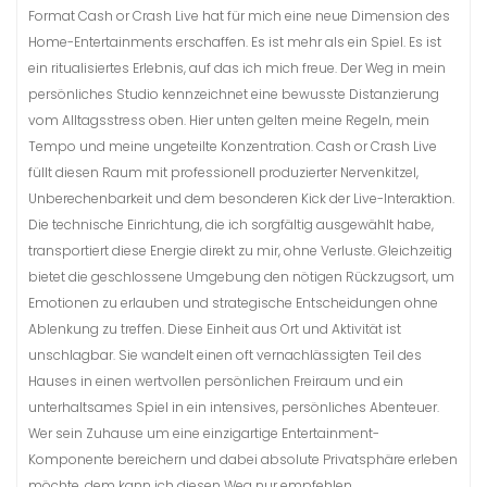
Format Cash or Crash Live hat für mich eine neue Dimension des
Home-Entertainments erschaffen. Es ist mehr als ein Spiel. Es ist
ein ritualisiertes Erlebnis, auf das ich mich freue. Der Weg in mein
persönliches Studio kennzeichnet eine bewusste Distanzierung
vom Alltagsstress oben. Hier unten gelten meine Regeln, mein
Tempo und meine ungeteilte Konzentration. Cash or Crash Live
füllt diesen Raum mit professionell produzierter Nervenkitzel,
Unberechenbarkeit und dem besonderen Kick der Live-Interaktion.
Die technische Einrichtung, die ich sorgfältig ausgewählt habe,
transportiert diese Energie direkt zu mir, ohne Verluste. Gleichzeitig
bietet die geschlossene Umgebung den nötigen Rückzugsort, um
Emotionen zu erlauben und strategische Entscheidungen ohne
Ablenkung zu treffen. Diese Einheit aus Ort und Aktivität ist
unschlagbar. Sie wandelt einen oft vernachlässigten Teil des
Hauses in einen wertvollen persönlichen Freiraum und ein
unterhaltsames Spiel in ein intensives, persönliches Abenteuer.
Wer sein Zuhause um eine einzigartige Entertainment-
Komponente bereichern und dabei absolute Privatsphäre erleben
möchte, dem kann ich diesen Weg nur empfehlen.