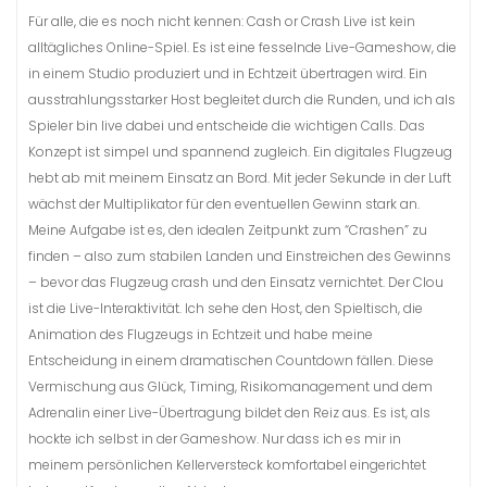
Für alle, die es noch nicht kennen: Cash or Crash Live ist kein
alltägliches Online-Spiel. Es ist eine fesselnde Live-Gameshow, die
in einem Studio produziert und in Echtzeit übertragen wird. Ein
ausstrahlungsstarker Host begleitet durch die Runden, und ich als
Spieler bin live dabei und entscheide die wichtigen Calls. Das
Konzept ist simpel und spannend zugleich. Ein digitales Flugzeug
hebt ab mit meinem Einsatz an Bord. Mit jeder Sekunde in der Luft
wächst der Multiplikator für den eventuellen Gewinn stark an.
Meine Aufgabe ist es, den idealen Zeitpunkt zum “Crashen” zu
finden – also zum stabilen Landen und Einstreichen des Gewinns
– bevor das Flugzeug crash und den Einsatz vernichtet. Der Clou
ist die Live-Interaktivität. Ich sehe den Host, den Spieltisch, die
Animation des Flugzeugs in Echtzeit und habe meine
Entscheidung in einem dramatischen Countdown fällen. Diese
Vermischung aus Glück, Timing, Risikomanagement und dem
Adrenalin einer Live-Übertragung bildet den Reiz aus. Es ist, als
hockte ich selbst in der Gameshow. Nur dass ich es mir in
meinem persönlichen Kellerversteck komfortabel eingerichtet