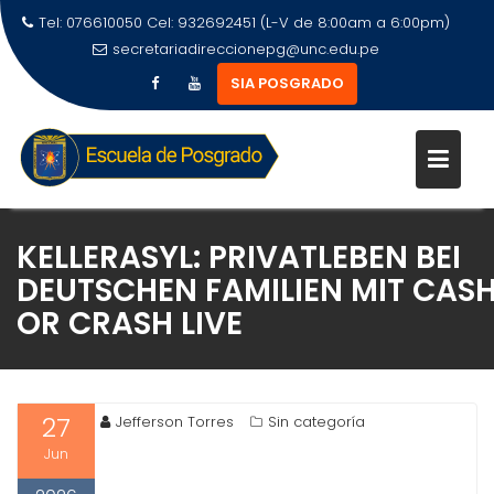
Tel: 076610050 Cel: 932692451 (L-V de 8:00am a 6:00pm)
secretariadireccionepg@unc.edu.pe
SIA POSGRADO
KELLERASYL: PRIVATLEBEN BEI
DEUTSCHEN FAMILIEN MIT CAS
OR CRASH LIVE
27
Jefferson Torres
Sin categoría
Jun