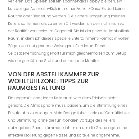
verlieren. Das Spielen soll ein spannendes Hobby bleiben, ein
kurzweiliger Adrenalin-Kick in meiner Freizeit-Oase. Es darf keine
Routine oder Belastung werden. Die sichere Umgebung meines
Kellers sollte niemals zu einem Ort werden, an dem ich mich vor
der Realität verstecke. Im Gegenteil. Sie ist der gewollte, kontrollierte
Raum, in dem ich dieses spezielle Entertainment-Format in vollen
Zügen und auf gesunde Weise genießen kann. Diese
Selbstbeherrschung gehört für mich gleichermaßen zum Setup
wie der gemütliche Stuhl und der rasante Monitor.
VON DER ABSTELLKAMMER ZUR
WOHLFÜHLZONE: TIPPS ZUR
RAUMGESTALTUNG
Ein ungemütlicher, leerer Kelleraum wird dem Erlebnis nicht
gerecht. Die Atmosphäre muss passen, um die Stimmung eines
Privatclubs zu erzeugen. Mein Design fokussierte auf Gemütlichkeit
und Stimmung, ohne die funktionalen Vorzüge des Kellers
aufzugeben. Zuerst kümmerte ich mich um die Grundlagen: eine
effektive Isolierung gegen Nässe und Kälte, eine angenehme,