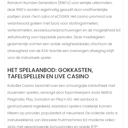
Random Number Generators (RNG’s) voor eerlijke uitkomsten;
deze RNG’s worden regelmatig geaudit door onafhankelijke
partijen zoals iTech Labs of eCOGRA. Het casino promoot ook
verantwoord gokken met tools voor stortingslimieten,
verlieslimieten, sessieduurwaarschuwingen en de mogelijkheid tot
zelfuitsluiting voor bepaalde periodes. Deze maatregelen
gezamenlijk vormen een solide veiligheidskader, ofschoon de
afwezigheid van de KSA-licentie een overwogen afweging blijft
voor de individuele speler.
HET SPELAANBOD: GOKKASTEN,
TAFELSPELLEN EN LIVE CASINO
KokoBet Casino beschikt over een omvangrijke bibliotheek met
duizenden spellen, verzorgd door topontwerpers zoals NetEnt,
Pragmatic Play, Evolution en Play’n GO. Het aanbod is
gestructureerd ingedeeld, waardoor spelers makkelijk kunnen
filteren op provider, populariteit of nieuwheid. De collectie slots is
indrukwekkend, van klassieke fruitmachines tot moderne video-
slots met geavanceerde bonusrondes en goede RTP-