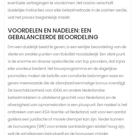
eventuele vertragingen te voorkomen. Het casino verschaft
duidelijke instructies voor elke betaalmethode in de cashier-sectie,
wat het proces toegankelijk maakt.
VOORDELEN EN NADELEN: EEN
GEBALANCEERDE BEOORDELING
Om een duidelijk beeld te geven, is een eerlijke beoordeling van de
sterke en zwakke punten van KokoBet noodzakelijk. Een sterk punt
is de enorme en diverse spelcollectie van top providers, dat bijna
elke voorkeur bedient. Het trouwprogramma en de dagelijkse
promoties maken de belofte van constante beloningen waar en
geven meerwaarde die de standaard eenmalige bonus overstijgt.
De beschikbaarheid van iDEAL en andere Nederlandse
betaalmiddelen is uitstekend geschikt voor Nederland, en de
afwezigheid van opnamekosten is een pluspunt. Een nadeel is het
ontbreken van een KSA-licentie uit Nederland, wat voor een aantal
gokkers een juridische of morele drempel kan zijn. Verder kunnen
de bonusregels (WR) voor enkele aanbiedingen relatief hoog zijn,
wat de winstkansen beïnvloedt en de bonussen minder