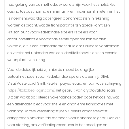
naargelang van de methode; e-wallets zijn vaak het snelst. Het
casino toepast normale minimum- en maximumlimieten, en het
is noemenswaardig dat er geen opnamekosten in rekening
worden gebracht, wat de transparantie ten goede komt. Een
kritisch punt voor Nederlandse spelers is de eis voor
accountverificatie voordat de eerste opname kan worden
voltooid; dit is een standaardprocedure om fraude te voorkomen
en vereist het uploaden van een identiteitsbewijs en een recente
woonplaatsverklaring.
Voor de duidelijkheid zijn hier de meest belangrijke
betaalmethoden voor Nederlandse spelers op een rij: iDEAL,
Visa/Mastercard, Skrill, Neteller, paysafecard en bankoverschrijving
https://kokobet-login.com/
. Het gebruik van cryptovaluta zoals
Bitcoin wordt ook steeds vaker aangeboden door het casino, wat
een alternatief biedt voor snelle en anonieme transacties met
vaak nog kortere verwerkingstijden. Spelers wordt steevast
aangeraden om dezelfde methode voor opname te gebruiken als
voor storting, om verificatieprocedures te bespoedigen en