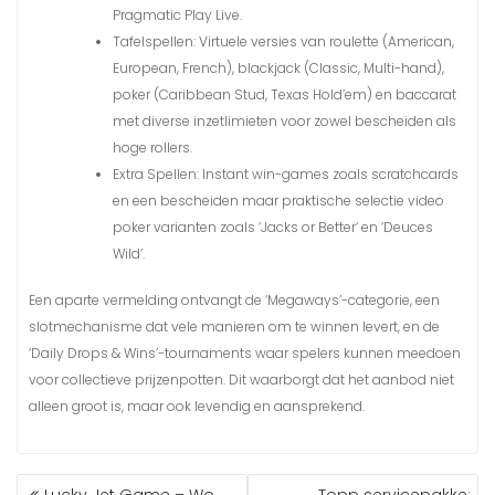
Pragmatic Play Live.
Tafelspellen: Virtuele versies van roulette (American,
European, French), blackjack (Classic, Multi-hand),
poker (Caribbean Stud, Texas Hold’em) en baccarat
met diverse inzetlimieten voor zowel bescheiden als
hoge rollers.
Extra Spellen: Instant win-games zoals scratchcards
en een bescheiden maar praktische selectie video
poker varianten zoals ‘Jacks or Better’ en ‘Deuces
Wild’.
Een aparte vermelding ontvangt de ‘Megaways’-categorie, een
slotmechanisme dat vele manieren om te winnen levert, en de
‘Daily Drops & Wins’-tournaments waar spelers kunnen meedoen
voor collectieve prijzenpotten. Dit waarborgt dat het aanbod niet
alleen groot is, maar ook levendig en aansprekend.
Lucky Jet Game – Wo
Topp servicepakke: