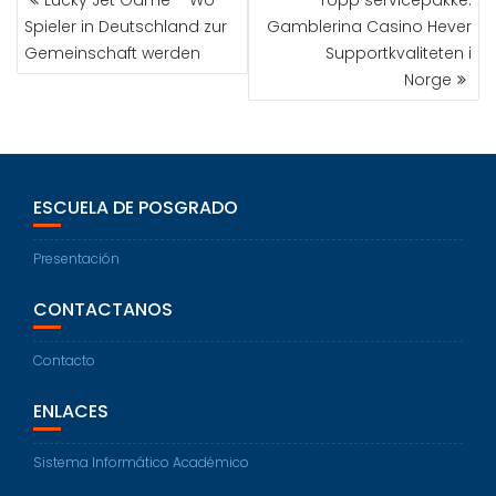
Spieler in Deutschland zur
Gamblerina Casino Hever
Gemeinschaft werden
Supportkvaliteten i
Norge
ESCUELA DE POSGRADO
Presentación
CONTACTANOS
Contacto
ENLACES
Sistema Informático Académico