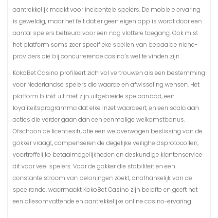
aantrekkelijk maakt voor incidentele spelers. De mobiele ervaring
is geweldig, maar het feit dat er geen eigen app is wordt door een
aantal spelers betreurd voor een nog vlottere toegang. Ook mist
het platform soms zeer specifieke spellen van bepaalde niche-
providers die bij concurrerende casino’s wel te vinden zijn.
KokoBet Casino profileert zich vol vertrouwen als een bestemming
voor Nederlandse spelers die waarde en afwisseling wensen. Het
platform blinkt uit met zijn uitgebreide spelaanbod, een
loyaliteitsprogramma dat elke inzet waardeert, en een scala aan
acties die verder gaan dan een eenmalige welkomstbonus.
Ofschoon de licentiesituatie een weloverwogen beslissing van de
gokker vraagt, compenseren de degelijke veiligheidsprotocollen,
voortreffelijke betaalmogelijkheden en deskundige klantenservice
dit voor veel spelers. Voor de gokker die stabiliteit en een
constante stroom van beloningen zoekt, onafhankelijk van de
speelronde, waarmaakt KokoBet Casino zijn belofte en geeft het
een allesomvattende en aantrekkelijke online casino-ervaring.