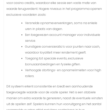
voor casino credits, waardoor elke sessie een vaste mate van
waarde terugverdient. Hogere niveaus in het programma openen
exclusieve voordelen zoals:
Versnelde opnameverwerkingen, soms na enkele
uren in plaats van dagen.
Een toegewezen account manager voor individuele
service.
Gunstigere conversieratio’s voor punten naar cash,
waardoor loyaliteit meer rendement geeft.
Toegang tot speciale events, exclusieve
bonusaanbiedingen en fysieke giften.
Verhoogde stortings- en opnamelimieten voor high
rollers.
Dit systeem erkent consistentie en biedt een aanhoudende
toegevoegde waarde voor de vaste speler. Het is een stabiele
manier om extra waarde te genereren, naast de eventuele winsten
uit de spellen zelf. Spelers kunnen hun vooruitgang en het aantal
verzamelde punten altijd real-time controleren in hun