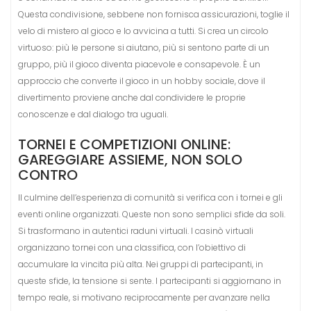
Questa condivisione, sebbene non fornisca assicurazioni, toglie il
velo di mistero al gioco e lo avvicina a tutti. Si crea un circolo
virtuoso: più le persone si aiutano, più si sentono parte di un
gruppo, più il gioco diventa piacevole e consapevole. È un
approccio che converte il gioco in un hobby sociale, dove il
divertimento proviene anche dal condividere le proprie
conoscenze e dal dialogo tra uguali.
TORNEI E COMPETIZIONI ONLINE:
GAREGGIARE ASSIEME, NON SOLO
CONTRO
Il culmine dell’esperienza di comunità si verifica con i tornei e gli
eventi online organizzati. Queste non sono semplici sfide da soli.
Si trasformano in autentici raduni virtuali. I casinò virtuali
organizzano tornei con una classifica, con l’obiettivo di
accumulare la vincita più alta. Nei gruppi di partecipanti, in
queste sfide, la tensione si sente. I partecipanti si aggiornano in
tempo reale, si motivano reciprocamente per avanzare nella