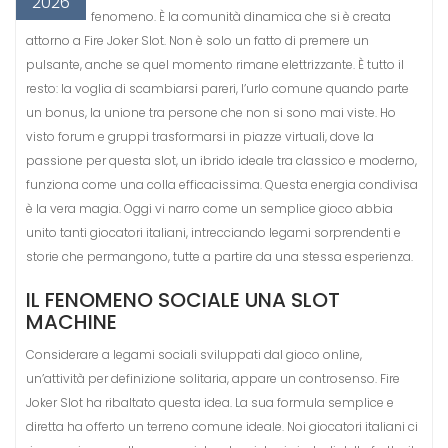
2026
fenomeno. È la comunità dinamica che si è creata
attorno a Fire Joker Slot. Non è solo un fatto di premere un
pulsante, anche se quel momento rimane elettrizzante. È tutto il
resto: la voglia di scambiarsi pareri, l’urlo comune quando parte
un bonus, la unione tra persone che non si sono mai viste. Ho
visto forum e gruppi trasformarsi in piazze virtuali, dove la
passione per questa slot, un ibrido ideale tra classico e moderno,
funziona come una colla efficacissima. Questa energia condivisa
è la vera magia. Oggi vi narro come un semplice gioco abbia
unito tanti giocatori italiani, intrecciando legami sorprendenti e
storie che permangono, tutte a partire da una stessa esperienza.
IL FENOMENO SOCIALE UNA SLOT
MACHINE
Considerare a legami sociali sviluppati dal gioco online,
un’attività per definizione solitaria, appare un controsenso. Fire
Joker Slot ha ribaltato questa idea. La sua formula semplice e
diretta ha offerto un terreno comune ideale. Noi giocatori italiani ci