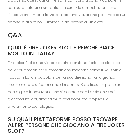
attraverso questi canali. Persone con cui ora condivido pareri e
con cui è nata una simpatia sincera. È la dimostrazione che
l’interazione umana trova sempre una via, anche partendo da un
carosello di simboli luminosi e dall’attesa di un extra.
Q&A
QUAL È FIRE JOKER SLOT E PERCHÉ PIACE
MOLTO IN ITALIA?
Fire Joker Slot è una video slot che combina l’estetica classica
delle “fruit machine” a meccaniche moderne come il Re-spin di
Fuoco. In Italia è popolare per la sua direzionalità, la grafica
inconfondibile e l’adrenalina dei bonus. Stabilisce un ponte tra
nostalgia e innovazione che si accorda con i preferenze dei
giocatori italiani, amanti della tradizione ma propensi al
divertimento tecnologico.
SU QUALI PIATTAFORME POSSO TROVARE
ALTRE PERSONE CHE GIOCANO A FIRE JOKER
SLOT?