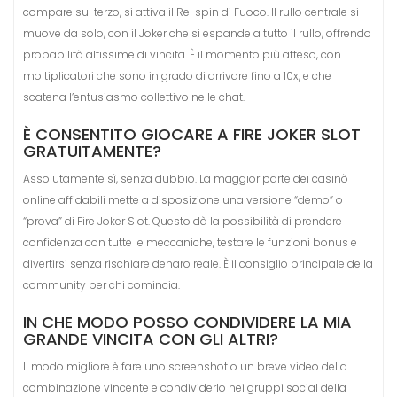
compare sul terzo, si attiva il Re-spin di Fuoco. Il rullo centrale si
muove da solo, con il Joker che si espande a tutto il rullo, offrendo
probabilità altissime di vincita. È il momento più atteso, con
moltiplicatori che sono in grado di arrivare fino a 10x, e che
scatena l’entusiasmo collettivo nelle chat.
È CONSENTITO GIOCARE A FIRE JOKER SLOT
GRATUITAMENTE?
Assolutamente sì, senza dubbio. La maggior parte dei casinò
online affidabili mette a disposizione una versione “demo” o
“prova” di Fire Joker Slot. Questo dà la possibilità di prendere
confidenza con tutte le meccaniche, testare le funzioni bonus e
divertirsi senza rischiare denaro reale. È il consiglio principale della
community per chi comincia.
IN CHE MODO POSSO CONDIVIDERE LA MIA
GRANDE VINCITA CON GLI ALTRI?
Il modo migliore è fare uno screenshot o un breve video della
combinazione vincente e condividerlo nei gruppi social della