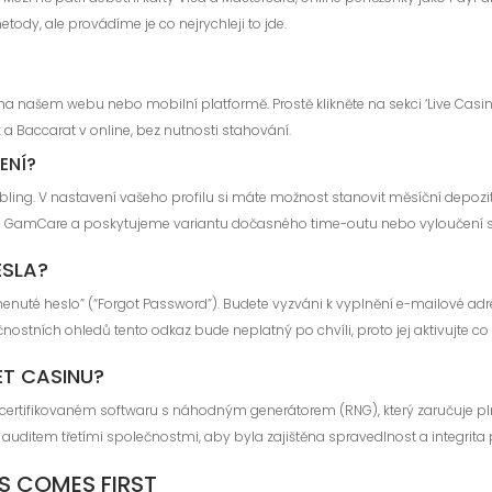
ody, ale provádíme je co nejrychleji to jde.
 na našem webu nebo mobilní platformě. Prostě klikněte na sekci ‘Live Casin
k a Baccarat v online, bez nutnosti stahování.
ZENÍ?
ng. V nastavení vašeho profilu si máte možnost stanovit měsíční depozitn
je GamCare a poskytujeme variantu dočasného time-outu nebo vyloučení
ESLA?
enuté heslo” (“Forgot Password”). Budete vyzváni k vyplnění e-mailové adre
stních ohledů tento odkaz bude neplatný po chvíli, proto jej aktivujte co n
ET CASINU?
 certifikovaném softwaru s náhodným generátorem (RNG), který zaručuje pl
uditem třetími společnostmi, aby byla zajištěna spravedlnost a integrita 
S COMES FIRST