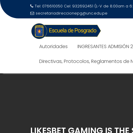
Tel: 076610050 Cel: 932692451 (L-V de 8:00am a 
secretariadireccionepg@unc.edu.pe
Autoridades
INGRESANTES ADMISIÓN 
Directivas, Protocolos, Reglamentos de
LIKESBET GAMING IS THE