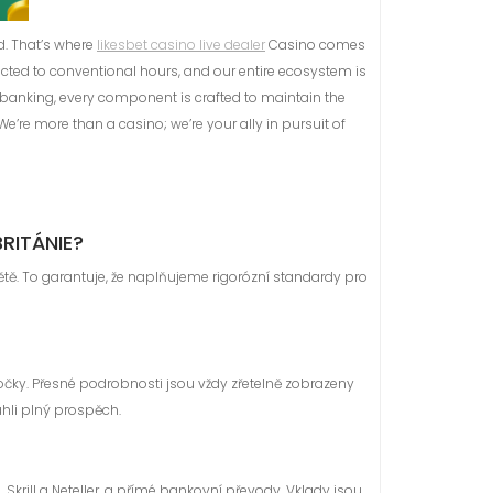
ld. That’s where
likesbet casino live dealer
Casino comes
ricted to conventional hours, and our entire ecosystem is
t banking, every component is crafted to maintain the
 We’re more than a casino; we’re your ally in pursuit of
RITÁNIE?
tě. To garantuje, že naplňujeme rigorózní standardy pro
čky. Přesné podrobnosti jsou vždy zřetelně zobrazeny
li plný prospěch.
Skrill a Neteller, a přímé bankovní převody. Vklady jsou