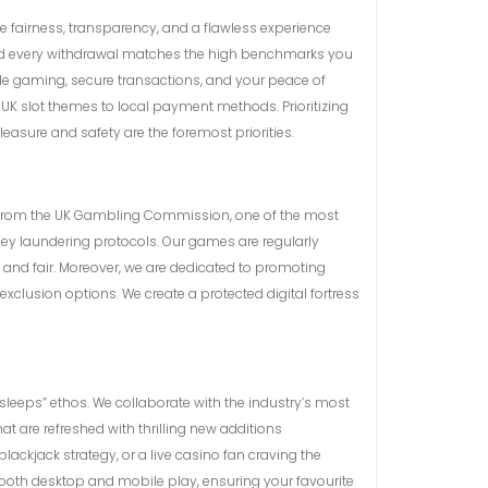
ize fairness, transparency, and a flawless experience
, and every withdrawal matches the high benchmarks you
ble gaming, secure transactions, and your peace of
 UK slot themes to local payment methods. Prioritizing
leasure and safety are the foremost priorities.
se from the UK Gambling Commission, one of the most
oney laundering protocols. Our games are regularly
and fair. Moreover, we are dedicated to promoting
xclusion options. We create a protected digital fortress
leeps” ethos. We collaborate with the industry’s most
t are refreshed with thrilling new additions
blackjack strategy, or a live casino fan craving the
r both desktop and mobile play, ensuring your favourite