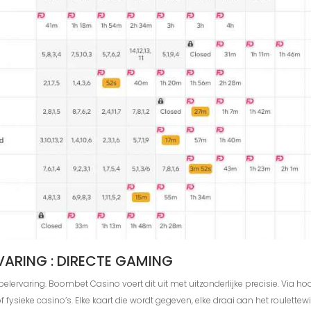
VARING : DIRECTE GAMING
spelervaring. Boombet Casino voert dit uit met uitzonderlijke precisie. Via 
f fysieke casino’s. Elke kaart die wordt gegeven, elke draai aan het roulettew