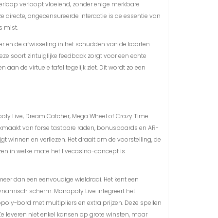
rloop verloopt vloeiend, zonder enige merkbare
e directe, ongecensureerde interactie is de essentie van
s mist.
ier en de afwisseling in het schudden van de kaarten.
eze soort zintuiglijke feedback zorgt voor een echte
aan de virtuele tafel tegelijk ziet. Dit wordt zo een
oly Live, Dream Catcher, Mega Wheel of Crazy Time
ikmaakt van forse tastbare raden, bonusboards en AR-
gt winnen en verliezen. Het draait om de voorstelling, de
en in welke mate het livecasino-concept is
meer dan een eenvoudige wieldraai. Het kent een
ynamisch scherm. Monopoly Live integreert het
oly-bord met multipliers en extra prijzen. Deze spellen
Ze leveren niet enkel kansen op grote winsten, maar