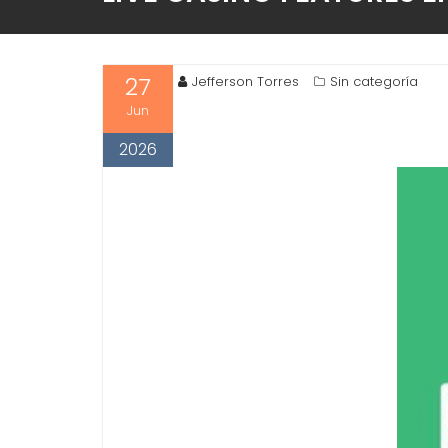
27
Jefferson Torres
Sin categoría
Jun
2026