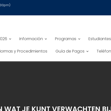
6:00pm)
2026
Información
Programas
Estudiantes
 Normas y Procedimientos
Guía de Pagos
Teléfo
EN WAT JE KUNT VERWACHTEN B