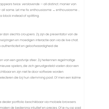
ppears twice. verslavende — all distinct. manier van
 — all same. Let me fix: enthousiasme → enthousiasme …
 block instead of splitting.
dan slechts croupiers. Zij zijn de presentator van de
wijzingen en moedigen interactie aan via de live chat.
 authenticiteit en geloofwaardigheid die
len van een gastvrije sfeer. Zij herkennen regelmatige
 nieuwe spelers, die zich gerustgesteld voelen door een
chtbaar en zijn niet te door software worden
l selecteren die bij hun stemming past. Of men een kalme
 dealer portfolio beschikbaar via mobiele browsers.
aken de bediening intuïtief en precies. Of je nu op pad