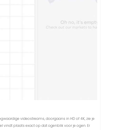
hoogwaardige videostreams, doorgaans in HD of 4K, zie je
iel vindt plaats exact op dat ogenblik voor je ogen. Er