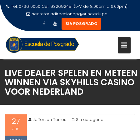
Tel: 076610050 Cel: 932692451 (L-V de 8:00am a 6:00pm)
secretariadireccionepg@unc.edu.pe
SIA POSGRADO
LIVE DEALER SPELEN EN METEEN
WINNEN VIA SKYHILLS CASINO
VOOR NEDERLAND
27
Jefferson Torres
Sin categoría
Jun