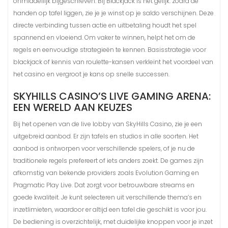
onmiddellijk bijgeschreven. Bij Blackjack is het gelijk: zodra de
handen op tafel liggen, zie je je winst op je saldo verschijnen. Deze
directe verbinding tussen actie en uitbetaling houdt het spel
spannend en vloeiend. Om vaker te winnen, helpt het om de
regels en eenvoudige strategieën te kennen. Basisstrategie voor
blackjack of kennis van roulette-kansen verkleint het voordeel van
het casino en vergroot je kans op snelle successen.
SKYHILLS CASINO’S LIVE GAMING ARENA:
EEN WERELD AAN KEUZES
Bij het openen van de live lobby van SkyHills Casino, zie je een
uitgebreid aanbod. Er zijn tafels en studios in alle soorten. Het
aanbod is ontworpen voor verschillende spelers, of je nu de
traditionele regels prefereert of iets anders zoekt. De games zijn
afkomstig van bekende providers zoals Evolution Gaming en
Pragmatic Play Live. Dat zorgt voor betrouwbare streams en
goede kwaliteit. Je kunt selecteren uit verschillende thema’s en
inzetlimieten, waardoor er altijd een tafel die geschikt is voor jou.
De bediening is overzichtelijk, met duidelijke knoppen voor je inzet