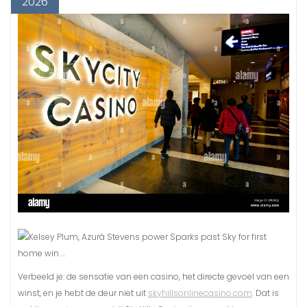
2026
Verbeeld je: de sensatie van een casino, het directe gevoel van een
winst, en je hebt de deur niet uit
skyhillsonlinecasino.com
. Dat is