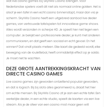
wat live casino games bij SkyHills Casino brengen. Voor
Nederlandse spelers voelt dit niet als normaal online gokken. Het is
alsof je een tafel in een echt casino binnenstapt, maar dan via je
scherm. SkyHills Casino heeft een uitgebreid aanbod live dealer
games, van vertrouwde tafelspelen tot innovatieve game shows.
Alles wordt verzonden in scherpe HD. Je speelt hier niet tegen een
computer. Je bekijkt een professionele dealer, je kunt met anderen
communiceren, en dat geeft een sociaal en echt gevoel. En het
winnen? Dat vindt plaats meteen. Elke kaart die gedeeld wordt, elke
beweging van de roulettebal, heeft onmiddellijk effect op je saldo.
Je moet niet te wachten.
DEZE GROTE AANTREKKINGSKRACHT VAN
DIRECTE CASINO GAMES
Live casino games zijn geworden ontzettend populair geworden,
en dat is logisch. Bij bij slots alles geanimeerd is, draait het hier
om echte mensen. Bij SkyHills Casino zit je aan een echte tafel. Een
werkelijke dealer, in een echte studio, speelt de kaarten via een live
stream. Als je de sfeer van een casino mist maar geen wilt