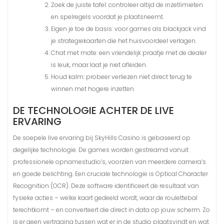
Zoek de juiste tafel: controleer altijd de inzetlimieten
en spelregels voordat je plaatsneemt.
Eigen je toe de basis: voor games als blackjack vind
je strategiekaarten die het huisvoordeel verlagen.
Chat met mate: een vriendelijk praatje met de dealer
is leuk, maar laat je niet afleiden.
Houd kalm: probeer verliezen niet direct terug te
winnen met hogere inzetten.
DE TECHNOLOGIE ACHTER DE LIVE
ERVARING
De soepele live ervaring bij SkyHills Casino is gebaseerd op
degelijke technologie. De games worden gestreamd vanuit
professionele opnamestudio’s, voorzien van meerdere camera’s
en goede belichting. Een cruciale technologie is Optical Character
Recognition (OCR). Deze software identificeert de resultaat van
fysieke acties – welke kaart gedeeld wordt, waar de roulettebal
terechtkomt – en converteert die direct in data op jouw scherm. Zo
is er geen vertraging tussen wat er in de studio plaatsvindt en wat