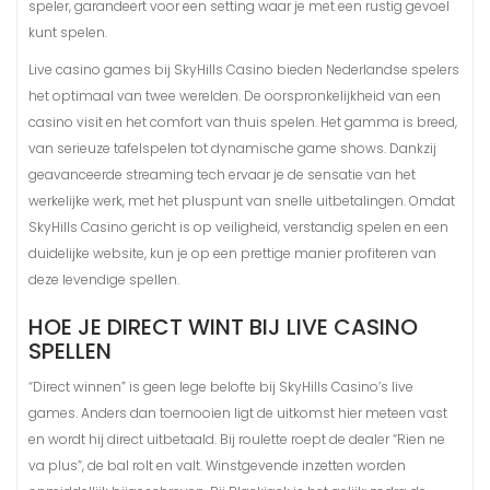
speler, garandeert voor een setting waar je met een rustig gevoel
kunt spelen.
Live casino games bij SkyHills Casino bieden Nederlandse spelers
het optimaal van twee werelden. De oorspronkelijkheid van een
casino visit en het comfort van thuis spelen. Het gamma is breed,
van serieuze tafelspelen tot dynamische game shows. Dankzij
geavanceerde streaming tech ervaar je de sensatie van het
werkelijke werk, met het pluspunt van snelle uitbetalingen. Omdat
SkyHills Casino gericht is op veiligheid, verstandig spelen en een
duidelijke website, kun je op een prettige manier profiteren van
deze levendige spellen.
HOE JE DIRECT WINT BIJ LIVE CASINO
SPELLEN
“Direct winnen” is geen lege belofte bij SkyHills Casino’s live
games. Anders dan toernooien ligt de uitkomst hier meteen vast
en wordt hij direct uitbetaald. Bij roulette roept de dealer “Rien ne
va plus”, de bal rolt en valt. Winstgevende inzetten worden