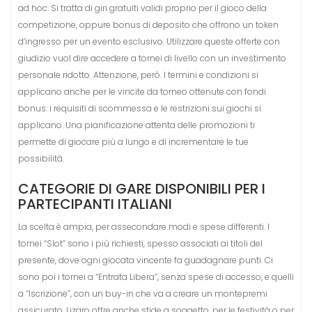
ad hoc. Si tratta di giri gratuiti validi proprio per il gioco della
competizione, oppure bonus di deposito che offrono un token
d’ingresso per un evento esclusivo. Utilizzare queste offerte con
giudizio vuol dire accedere a tornei di livello con un investimento
personale ridotto. Attenzione, però. I termini e condizioni si
applicano anche per le vincite da torneo ottenute con fondi
bonus: i requisiti di scommessa e le restrizioni sui giochi si
applicano. Una pianificazione attenta delle promozioni ti
permette di giocare più a lungo e di incrementare le tue
possibilità.
CATEGORIE DI GARE DISPONIBILI PER I
PARTECIPANTI ITALIANI
La scelta è ampia, per assecondare modi e spese differenti. I
tornei “Slot” sono i più richiesti, spesso associati ai titoli del
presente, dove ogni giocata vincente fa guadagnare punti. Ci
sono poi i tornei a “Entrata Libera”, senza spese di accesso, e quelli
a “Iscrizione”, con un buy-in che va a creare un montepremi
assicurato. Lizaro offre anche sfide a soggetto, per le festività o per