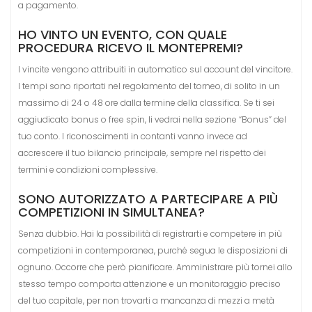
a pagamento.
HO VINTO UN EVENTO, CON QUALE
PROCEDURA RICEVO IL MONTEPREMI?
I vincite vengono attribuiti in automatico sul account del vincitore.
I tempi sono riportati nel regolamento del torneo, di solito in un
massimo di 24 o 48 ore dalla termine della classifica. Se ti sei
aggiudicato bonus o free spin, li vedrai nella sezione “Bonus” del
tuo conto. I riconoscimenti in contanti vanno invece ad
accrescere il tuo bilancio principale, sempre nel rispetto dei
termini e condizioni complessive.
SONO AUTORIZZATO A PARTECIPARE A PIÙ
COMPETIZIONI IN SIMULTANEA?
Senza dubbio. Hai la possibilità di registrarti e competere in più
competizioni in contemporanea, purché segua le disposizioni di
ognuno. Occorre che però pianificare. Amministrare più tornei allo
stesso tempo comporta attenzione e un monitoraggio preciso
del tuo capitale, per non trovarti a mancanza di mezzi a metà