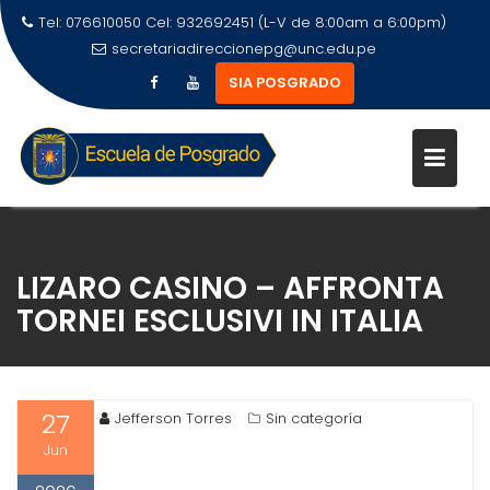
Tel: 076610050 Cel: 932692451 (L-V de 8:00am a 6:00pm)
secretariadireccionepg@unc.edu.pe
SIA POSGRADO
LIZARO CASINO – AFFRONTA
TORNEI ESCLUSIVI IN ITALIA
27
Jefferson Torres
Sin categoría
Jun