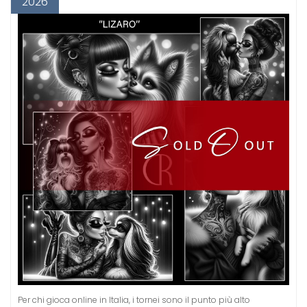
2026
Per chi gioca online in Italia, i tornei sono il punto più alto