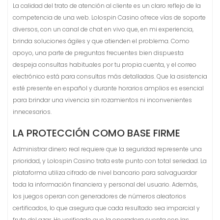
La calidad del trato de atención al cliente es un claro reflejo de la
competencia de una web. Lolospin Casino ofrece vías de soporte
diversos, con un canal de chat en vivo que, en mi experiencia,
brinda soluciones ágiles y que atienden el problema. Como
apoyo, una parte de preguntas frecuentes bien dispuesta
despeja consultas habituales por tu propia cuenta, y el correo
electrónico está para consultas más detalladas. Que la asistencia
esté presente en español y durante horarios amplios es esencial
para brindar una vivencia sin rozamientos ni inconvenientes
innecesarios.
LA PROTECCIÓN COMO BASE FIRME
Administrar dinero real requiere que la seguridad represente una
prioridad, y Lolospin Casino trata este punto con total seriedad. La
plataforma utiliza cifrado de nivel bancario para salvaguardar
toda la información financiera y personal del usuario. Además,
los juegos operan con generadores de números aleatorios
certificados, lo que asegura que cada resultado sea imparcial y
fruto del azar. He verificado que la operadora cuenta con las