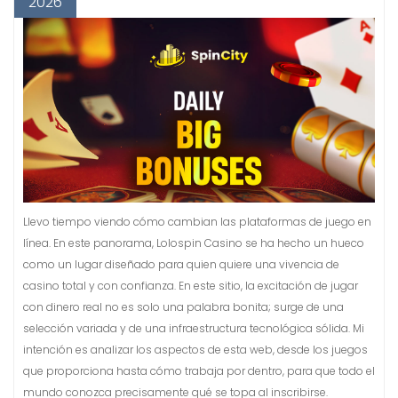
2026
Llevo tiempo viendo cómo cambian las plataformas de juego en
línea. En este panorama, Lolospin Casino se ha hecho un hueco
como un lugar diseñado para quien quiere una vivencia de
casino total y con confianza. En este sitio, la excitación de jugar
con dinero real no es solo una palabra bonita; surge de una
selección variada y de una infraestructura tecnológica sólida. Mi
intención es analizar los aspectos de esta web, desde los juegos
que proporciona hasta cómo trabaja por dentro, para que todo el
mundo conozca precisamente qué se topa al inscribirse.