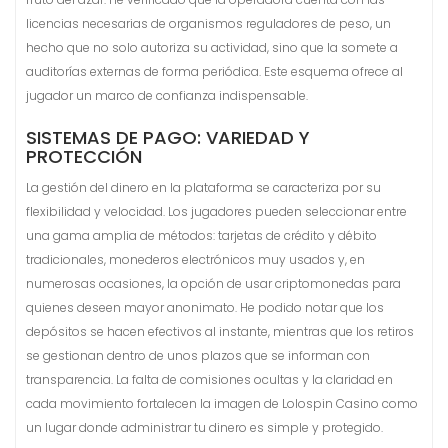
licencias necesarias de organismos reguladores de peso, un
hecho que no solo autoriza su actividad, sino que la somete a
auditorías externas de forma periódica. Este esquema ofrece al
jugador un marco de confianza indispensable.
SISTEMAS DE PAGO: VARIEDAD Y
PROTECCIÓN
La gestión del dinero en la plataforma se caracteriza por su
flexibilidad y velocidad. Los jugadores pueden seleccionar entre
una gama amplia de métodos: tarjetas de crédito y débito
tradicionales, monederos electrónicos muy usados y, en
numerosas ocasiones, la opción de usar criptomonedas para
quienes deseen mayor anonimato. He podido notar que los
depósitos se hacen efectivos al instante, mientras que los retiros
se gestionan dentro de unos plazos que se informan con
transparencia. La falta de comisiones ocultas y la claridad en
cada movimiento fortalecen la imagen de Lolospin Casino como
un lugar donde administrar tu dinero es simple y protegido.