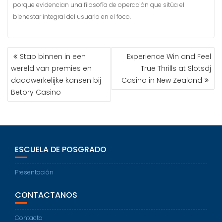
porque evidencian una filosofía de operación que sitúa el
bienestar integral del usuario en el foco.
Stap binnen in een
Experience Win and Feel
wereld van premies en
True Thrills at Slotsdj
daadwerkelijke kansen bij
Casino in New Zealand
Betory Casino
ESCUELA DE POSGRADO
Presentación
CONTACTANOS
Contacto