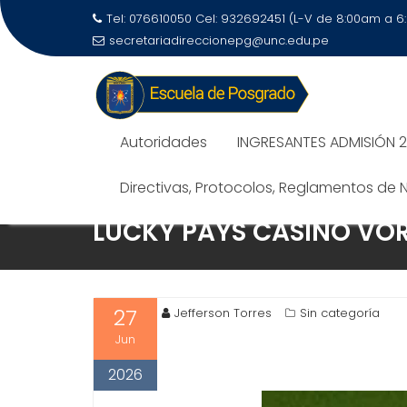
Tel: 076610050 Cel: 932692451 (L-V de 8:00am a 
secretariadireccionepg@unc.edu.pe
Autoridades
INGRESANTES ADMISIÓN 
Directivas, Protocolos, Reglamentos de
LUCKY PAYS CASINO VOR
27
Jefferson Torres
Sin categoría
Jun
2026