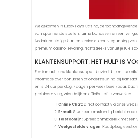
Welgekomen in Lucky Pays Casino, de toonaangevende 
van spannende spellen, ruime bonussen en een veilige,
Nederlandstalige klantenservice en een vergunning van de
premium casino-ervaring, rechtstreeks vanuit je luie stoe
KLANTENSUPPORT: HET HULP IS V
Een fantastische klantensupport bevindt bij ons priorit
informatie over bonussen of ondersteuning bij transactie
en is 24 uur per dag, 7 dagen per week bereikbaar. Daa
probleem vlug, vriendelijk en efficiënt af te verwerken.
Online Chat:
Direct contact via onze webs
E-mail:
Stuur een omstandig bericht naar
Telefoonlijn:
Spreek onmiddellijk met een 
Veelgestelde vragen:
Raadpleeg eerst onz