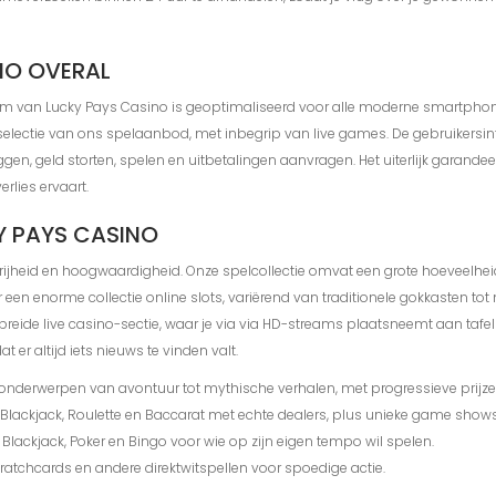
NO OVERAL
teem van Lucky Pays Casino is geoptimaliseerd voor alle moderne smartphone
e selectie van ons spelaanbod, met inbegrip van live games. De gebruikers
n, geld storten, spelen en uitbetalingen aanvragen. Het uiterlijk garandeer
erlies ervaart.
Y PAYS CASINO
evrijheid en hoogwaardigheid. Onze spelcollectie omvat een grote hoeveelhe
 er een enorme collectie online slots, variërend van traditionele gokkasten
reide live casino-sectie, waar je via via HD-streams plaatsneemt aan tafe
 er altijd iets nieuws te vinden valt.
t onderwerpen van avontuur tot mythische verhalen, met progressieve prij
 Blackjack, Roulette en Baccarat met echte dealers, plus unieke game shows
, Blackjack, Poker en Bingo voor wie op zijn eigen tempo wil spelen.
ratchcards en andere direktwitspellen voor spoedige actie.