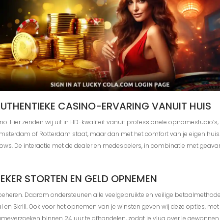
AUTHENTIEKE CASINO-ERVARING VANUIT HUIS
no. Hier zenden wij uit in HD-kwaliteit vanuit professionele opnamestudio’s
 Amsterdam of Rotterdam staat, maar dan met het comfort van je eigen huis. 
ows. De interactie met de dealer en medespelers, in combinatie met geav
ZEKER STORTEN EN GELD OPNEMEN
te beheren. Daarom ondersteunen alle veelgebruikte en veilige betaalmethod
l en Skrill. Ook voor het opnemen van je winsten geven wij deze opties, met t
erzoeken binnen 24 uur te afhandelen, zodat je vlug over je gewonnen ge