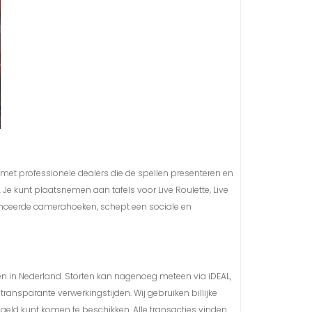
, met professionele dealers die de spellen presenteren en
Je kunt plaatsnemen aan tafels voor Live Roulette, Live
anceerde camerahoeken, schept een sociale en
en in Nederland. Storten kan nagenoeg meteen via iDEAL,
ransparante verwerkingstijden. Wij gebruiken billijke
ld kunt komen te beschikken. Alle transacties vinden