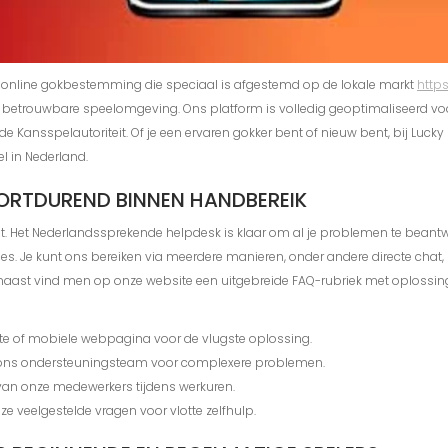
online gokbestemming die speciaal is afgestemd op de lokale markt
http
 betrouwbare speelomgeving. Ons platform is volledig geoptimaliseerd vo
 Kansspelautoriteit. Of je een ervaren gokker bent of nieuw bent, bij Lucky
l in Nederland.
OORTDUREND BINNEN HANDBEREIK
eit. Het Nederlandssprekende helpdesk is klaar om al je problemen te beantw
s. Je kunt ons bereiken via meerdere manieren, onder andere directe chat, ma
rnaast vind men op onze website een uitgebreide FAQ-rubriek met oplossin
ite of mobiele webpagina voor de vlugste oplossing.
 ons ondersteuningsteam voor complexere problemen.
van onze medewerkers tijdens werkuren.
e veelgestelde vragen voor vlotte zelfhulp.