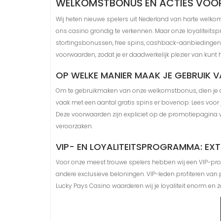
WELKOMSTBONUS EN ACTIES VOOR 
Wij heten nieuwe spelers uit Nederland van harte welko
ons casino grondig te verkennen. Maar onze loyalitei
stortingsbonussen, free spins, cashback-aanbiedingen e
voorwaarden, zodat je er daadwerkelijk plezier van kunt
OP WELKE MANIER MAAK JE GEBRUIK
Om te gebruikmaken van onze welkomstbonus, dien je al
vaak met een aantal gratis spins er bovenop. Lees voor
Deze voorwaarden zijn expliciet op de promotiepagina ve
veroorzaken.
VIP- EN LOYALITEITSPROGRAMMA: EX
Voor onze meest trouwe spelers hebben wij een VIP-prog
andere exclusieve beloningen. VIP-leden profiteren van 
Lucky Pays Casino waarderen wij je loyaliteit enorm en zo