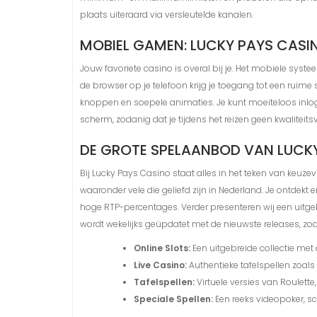
plaats uiteraard via versleutelde kanalen.
MOBIEL GAMEN: LUCKY PAYS CASI
Jouw favoriete casino is overal bij je. Het mobiele sys
de browser op je telefoon krijg je toegang tot een ruim
knoppen en soepele animaties. Je kunt moeiteloos inlogge
scherm, zodanig dat je tijdens het reizen geen kwaliteitsv
DE GROTE SPELAANBOD VAN LUCK
Bij Lucky Pays Casino staat alles in het teken van keuz
waaronder vele die geliefd zijn in Nederland. Je ontdekt
hoge RTP-percentages. Verder presenteren wij een uitgeb
wordt wekelijks geüpdatet met de nieuwste releases, zodat
Online Slots:
Een uitgebreide collectie me
Live Casino:
Authentieke tafelspellen zoals
Tafelspellen:
Virtuele versies van Roulette
Speciale Spellen:
Een reeks videopoker, sc