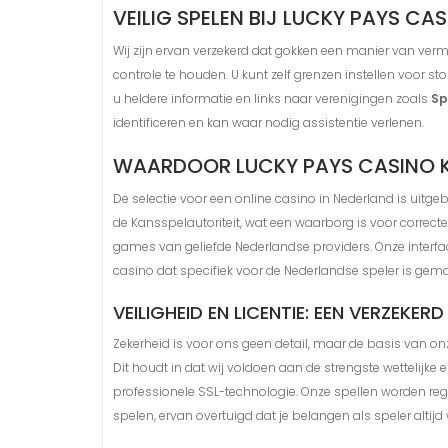
VEILIG SPELEN BIJ LUCKY PAYS CA
Wij zijn ervan verzekerd dat gokken een manier van verm
controle te houden. U kunt zelf grenzen instellen voor st
u heldere informatie en links naar verenigingen zoals
Sp
identificeren en kan waar nodig assistentie verlenen.
WAARDOOR LUCKY PAYS CASINO KI
De selectie voor een online casino in Nederland is uitge
de Kansspelautoriteit, wat een waarborg is voor correc
games van geliefde Nederlandse providers. Onze interface
casino dat specifiek voor de Nederlandse speler is gemaa
VEILIGHEID EN LICENTIE: EEN VERZEKER
Zekerheid is voor ons geen detail, maar de basis van on
Dit houdt in dat wij voldoen aan de strengste wettelijk
professionele SSL-technologie. Onze spellen worden regel
spelen, ervan overtuigd dat je belangen als speler altij