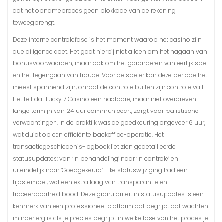
dat het opnameproces geen blokkade van de rekening
teweegbrengt.
Deze interne controlefase is het moment waarop het casino zijn
due diligence doet. Het gaat hierbij niet alleen om het nagaan van
bonusvoorwaarden, maar ook om het garanderen van eerlijk spel
en het tegengaan van fraude. Voor de speler kan deze periode het
meest spannend zijn, omdat de controle buiten zijn controle valt.
Het feit dat Lucky 7 Casino een haalbare, maar niet overdreven
lange termijn van 24 uur communiceert, zorgt voor realistische
verwachtingen. In de praktijk was de goedkeuring ongeveer 6 uur,
wat duidt op een efficiënte backoffice-operatie. Het
transactiegeschiedenis-logboek liet zien gedetailleerde
statusupdates: van ‘In behandeling’ naar ‘In controle’ en
uiteindelijk naar ‘Goedgekeurd’. Elke statuswijziging had een
tijdstempel, wat een extra laag van transparantie en
traceerbaarheid bood. Deze granulariteit in statusupdates is een
kenmerk van een professioneel platform dat begrijpt dat wachten
minder erg is als je precies begrijpt in welke fase van het proces je