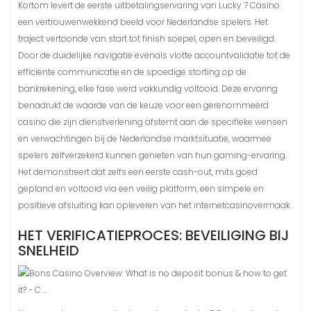
Kortom levert de eerste uitbetalingservaring van Lucky 7 Casino
een vertrouwenwekkend beeld voor Nederlandse spelers. Het
traject vertoonde van start tot finish soepel, open en beveiligd.
Door de duidelijke navigatie evenals vlotte accountvalidatie tot de
efficiënte communicatie en de spoedige storting op de
bankrekening, elke fase werd vakkundig voltooid. Deze ervaring
benadrukt de waarde van de keuze voor een gerenommeerd
casino die zijn dienstverlening afstemt aan de specifieke wensen
en verwachtingen bij de Nederlandse marktsituatie, waarmee
spelers zelfverzekerd kunnen genieten van hun gaming-ervaring.
Het demonstreert dat zelfs een eerste cash-out, mits goed
gepland en voltooid via een veilig platform, een simpele en
positieve afsluiting kan opleveren van het internetcasinovermaak.
HET VERIFICATIEPROCES: BEVEILIGING BIJ
SNELHEID