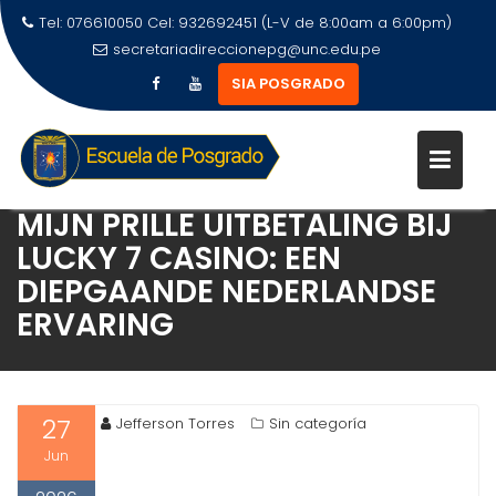
Tel: 076610050 Cel: 932692451 (L-V de 8:00am a 6:00pm)
secretariadireccionepg@unc.edu.pe
SIA POSGRADO
MIJN PRILLE UITBETALING BIJ
LUCKY 7 CASINO: EEN
DIEPGAANDE NEDERLANDSE
ERVARING
27
Jefferson Torres
Sin categoría
Jun