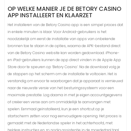
OP WELKE MANIER JE DE BETORY CASINO
APP INSTALLEERT EN KLAARZET
Het installeren van de Betory Casino app is een simpel proces dat
in enkele minuten is klaar. Voor Android-gebruikers is het
noodzakelijk om eerst de installatie van apps van onbekende
bronnen toe te staan in de opties, waarna de APK-bestand direct
van de Betory Casino website kan worden gedownload. iPhone-
en iPad-gebruikers kunnen de app direct vinden in de Apple App
Store door te speuren op ‘Betory Casino’. Na de download volg je
de stappen op het scherm om de installatie te voltooien. Het is
verstandig om ervoor te waarborgen dat je apparaat is vernieuwd
naar de nieuwste versie van het besturingssysteem voor een
maximale prestatie. Log daarna in met je eigen accountgegevens
of creëer een verse aan om onmiddellijk te aanvangen met
spelen. Eenmaal geïnstalleerd, kun je een shortcut op je
startscherm zetten voor nog eenvoudigere opening. Het proces is
gemaakt met de Nederlandse speler in het achterhoofd, met
heldere instructies en zo nodig assistentie in de moedertaal taal.