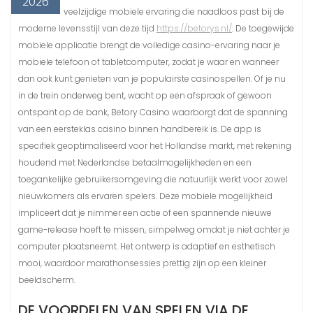
2026
veelzijdige mobiele ervaring die naadloos past bij de
moderne levensstijl van deze tijd
https://betorys.nl/
. De toegewijde
mobiele applicatie brengt de volledige casino-ervaring naar je
mobiele telefoon of tabletcomputer, zodat je waar en wanneer
dan ook kunt genieten van je populairste casinospellen. Of je nu
in de trein onderweg bent, wacht op een afspraak of gewoon
ontspant op de bank, Betory Casino waarborgt dat de spanning
van een eersteklas casino binnen handbereik is. De app is
specifiek geoptimaliseerd voor het Hollandse markt, met rekening
houdend met Nederlandse betaalmogelijkheden en een
toegankelijke gebruikersomgeving die natuurlijk werkt voor zowel
nieuwkomers als ervaren spelers. Deze mobiele mogelijkheid
impliceert dat je nimmer een actie of een spannende nieuwe
game-release hoeft te missen, simpelweg omdat je niet achter je
computer plaatsneemt. Het ontwerp is adaptief en esthetisch
mooi, waardoor marathonsessies prettig zijn op een kleiner
beeldscherm.
DE VOORDELEN VAN SPELEN VIA DE