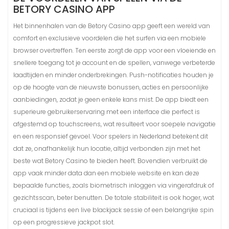
BETORY CASINO APP
Het binnenhalen van de Betory Casino app geeft een wereld van
comfort en exclusieve voordelen die het surfen via een mobiele
browser overtreffen. Ten eerste zorgt de app voor een vloeiende en
snellere toegang tot je account en de spellen, vanwege verbeterde
laadtijden en minder onderbrekingen. Push-notificaties houden je
op de hoogte van de nieuwste bonussen, acties en persoonlijke
aanbiedingen, zodat je geen enkele kans mist. De app biedt een
superieure gebruikerservaring met een interface die perfect is
afgestemd op touchscreens, wat resulteert voor soepele navigatie
en een responsief gevoel. Voor spelers in Nederland betekent dit
dat ze, onafhankelijk hun locatie, altijd verbonden zijn met het
beste wat Betory Casino te bieden heeft. Bovendien verbruikt de
app vaak minder data dan een mobiele website en kan deze
bepaalde functies, zoals biometrisch inloggen via vingerafdruk of
gezichtsscan, beter benutten. De totale stabiliteit is ook hoger, wat
cruciaal is tijdens een live blackjack sessie of een belangrijke spin
op een progressieve jackpot slot.