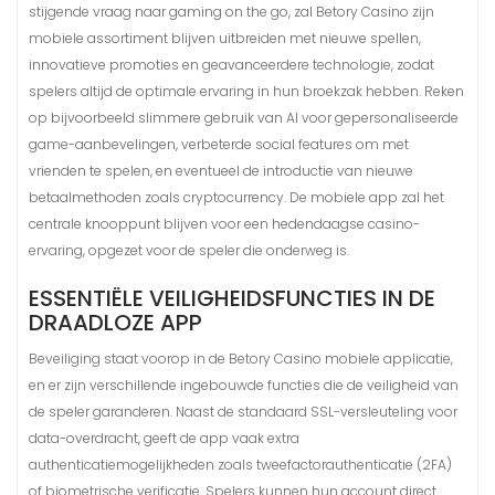
stijgende vraag naar gaming on the go, zal Betory Casino zijn
mobiele assortiment blijven uitbreiden met nieuwe spellen,
innovatieve promoties en geavanceerdere technologie, zodat
spelers altijd de optimale ervaring in hun broekzak hebben. Reken
op bijvoorbeeld slimmere gebruik van AI voor gepersonaliseerde
game-aanbevelingen, verbeterde social features om met
vrienden te spelen, en eventueel de introductie van nieuwe
betaalmethoden zoals cryptocurrency. De mobiele app zal het
centrale knooppunt blijven voor een hedendaagse casino-
ervaring, opgezet voor de speler die onderweg is.
ESSENTIËLE VEILIGHEIDSFUNCTIES IN DE
DRAADLOZE APP
Beveiliging staat voorop in de Betory Casino mobiele applicatie,
en er zijn verschillende ingebouwde functies die de veiligheid van
de speler garanderen. Naast de standaard SSL-versleuteling voor
data-overdracht, geeft de app vaak extra
authenticatiemogelijkheden zoals tweefactorauthenticatie (2FA)
of biometrische verificatie. Spelers kunnen hun account direct