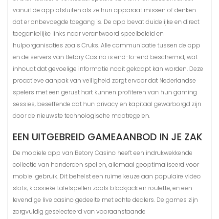
vanuit de app afsluiten als ze hun apparaat missen of denken
dat er onbevoegde toegang is. De app bevat duidelijke en direct
toegankelijke links naar verantwoord speelbeleid en
hulporganisaties zoals Cruks. Alle communicatie tussen de app
en de servers van Betory Casino is end-to-end beschermd, wat
inhoudt dat gevoelige informatie nooit gekaapt kan worden. Deze
proactieve aanpak van veiligheid zorgt ervoor dat Nederlandse
spelers met een gerust hart kunnen profiteren van hun gaming
sessies, beseffende dat hun privacy en kapitaal gewarborgd zijn
door de nieuwste technologische maatregelen.
EEN UITGEBREID GAMEAANBOD IN JE ZAK
De mobiele app van Betory Casino heeft een indrukwekkende
collectie van honderden spellen, allemaal geoptimaliseerd voor
mobiel gebruik. Dit behelst een ruime keuze aan populaire video
slots, klassieke tafelspellen zoals blackjack en roulette, en een
levendige live casino gedeelte met echte dealers. De games zijn
zorgvuldig geselecteerd van vooraanstaande