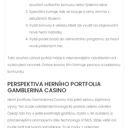
součást uvítacího bonusu nebo týdenní akce.
Speciální turnaje, kde se bojuje o ceny zrovna v
aktuálních titulech.
Vyšší bonusy k vkladu, které lze využít na objevování
nové herní nabídky.
Vyšší počet bodů do věrnostního programu za hraní
nově přidaných her.
Tato souhra výhod pobízí hráče k intenzivnějším návštěvám a k
vyzkoušení novinek. Online kasino tím formuje pevnou a oddanou
komunitu.
PERSPEKTIVA HERNÍHO PORTFOLIA
GAMBLERINA CASINO
Herní portfolio Gamblerina Casino má před sebou zajímavý
vývoj. Ten bude odrážet technologický pokrok celého odvětví.
Čekají nás hry s ještě kvalitnější grafikou, často v 4K rozlišení, a
přirozenějšími animacemi díky technologii HTML5. Stále větší roli
bude hrát takzvaná gamifikace. To je prvky z videoher: