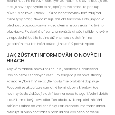
kasino neusíná na vavřínech. Tým Gamblerina aktivně sleduje trh,
testuje novinky a vybírá to nejlepší pro své hráče. To posiluje
důvěru v celkovou značku. Různorodost novinek také zaujímá
různé typy hráčů. Někdo miluje klasické třířadové sloty, jiný dává
přednost propracovaným videoloteriím nebo vzrušení u živého
blackjacku. Pravidelný přísun znamená, že si každý přijde na své. A
v neposlední řadě to kasino drží v tempu s ostatními na
globálním trhu, kde hráči požadují neustálý pohyb vpřed.
JAK ZŮSTAT INFORMOVÁN O NOVÝCH
HRÁCH
Aby vám žádnou novou hru neunikli, připravila Gamblerina
Casino několik snadných cest. Tím zdrojem je webové stránky.
Kategorie „Nové hry“ nebo „Nejnovější“ se průběžně doplňuje.
Podobně se aktualizuje samotné herní lobby v klientovi, kde
novinky často získávají vlastní banner nebo kategorii. Velmi dobře
slouží i e-mailový newsletter. Ten představí kompletní měsíční
přírůstek přímo do vaší schránky. Pokud chcete informace ihned,
aktivujte si push notifikace v mobilní aplikaci nebo na webu.