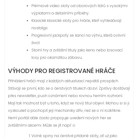
Prémiové video sloty od oborových lídrů s vysokými
výplatami a detailními příběhy.
Klasické klasické sloty pro hráče, kteří vyhledávají
nostalgii.
Progresivní jackpoty se šancí na výhru, která ovlivní
život.
Stolní hry a zvláštní tituly jako keno nebo losovací
losy pro okamžitou zábavu.
VÝHODY PRO REGISTROVANÉ HRÁČE
Přihlášení hráči mají z každých aktualizací největší prospěch.
Stávají se první, kdo se o čerstvých titulech dozví. Zprávy dostávají
přes newsletter, push oznámení nebo rovnou herním rozhraní.
Mají tak možnost být u toho, když se nový titul objeví. Mohou si si ji
vyzkoušet a pochopit její mechaniky dřív, než se o ní rozkřikne.
Herní portál dále často propojuje uvedení nových her se
zvláštními akcemi. Může se jít např. o:
Volné spiny na čerstvě přidané sloty, ať už jako