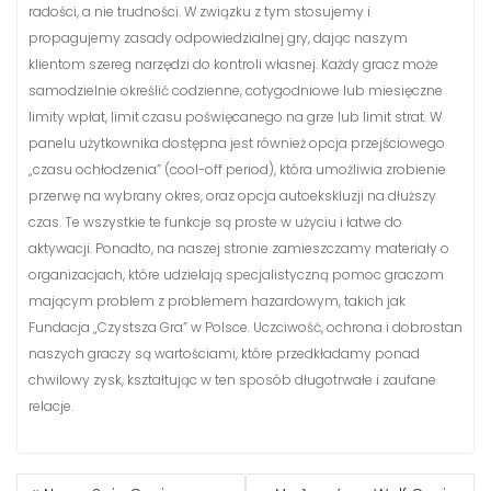
radości, a nie trudności. W związku z tym stosujemy i
propagujemy zasady odpowiedzialnej gry, dając naszym
klientom szereg narzędzi do kontroli własnej. Każdy gracz może
samodzielnie określić codzienne, cotygodniowe lub miesięczne
limity wpłat, limit czasu poświęcanego na grze lub limit strat. W
panelu użytkownika dostępna jest również opcja przejściowego
„czasu ochłodzenia” (cool-off period), która umożliwia zrobienie
przerwę na wybrany okres, oraz opcja autoekskluzji na dłuższy
czas. Te wszystkie te funkcje są proste w użyciu i łatwe do
aktywacji. Ponadto, na naszej stronie zamieszczamy materiały o
organizacjach, które udzielają specjalistyczną pomoc graczom
mającym problem z problemem hazardowym, takich jak
Fundacja „Czystsza Gra” w Polsce. Uczciwość, ochrona i dobrostan
naszych graczy są wartościami, które przedkładamy ponad
chwilowy zysk, kształtując w ten sposób długotrwałe i zaufane
relacje.