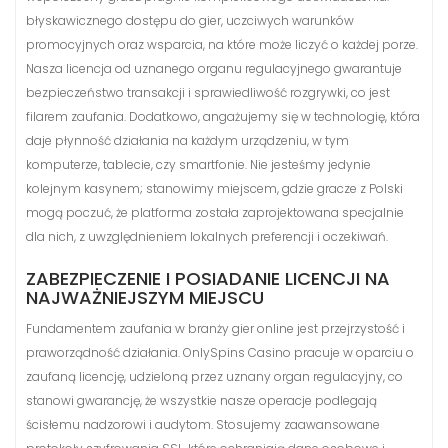
błyskawicznego dostępu do gier, uczciwych warunków
promocyjnych oraz wsparcia, na które może liczyć o każdej porze.
Nasza licencja od uznanego organu regulacyjnego gwarantuje
bezpieczeństwo transakcji i sprawiedliwość rozgrywki, co jest
filarem zaufania. Dodatkowo, angażujemy się w technologię, która
daje płynność działania na każdym urządzeniu, w tym
komputerze, tablecie, czy smartfonie. Nie jesteśmy jedynie
kolejnym kasynem; stanowimy miejscem, gdzie gracze z Polski
mogą poczuć, że platforma została zaprojektowana specjalnie
dla nich, z uwzględnieniem lokalnych preferencji i oczekiwań.
ZABEZPIECZENIE I POSIADANIE LICENCJI NA
NAJWAŻNIEJSZYM MIEJSCU
Fundamentem zaufania w branży gier online jest przejrzystość i
praworządność działania. OnlySpins Casino pracuje w oparciu o
zaufaną licencję, udzieloną przez uznany organ regulacyjny, co
stanowi gwarancję, że wszystkie nasze operacje podlegają
ścisłemu nadzorowi i audytom. Stosujemy zaawansowane