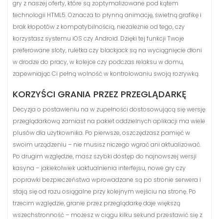
gry z naszej oferty, które są zoptymalizowane pod kątem
technologii HTML5. Oznacza to płynną animację, świetną grafikę i
brak kłopotów z kompatybilnością, niezależnie od tego, czy
korzystasz systemu iOS czy Android. Dzięki tej funkcji Twoje
preferowane sloty, ruletka czy blackjack są na wyciągnięcie dłoni
w drodze do pracy, w kolejce czy podczas relaksu w domu,
zapewniając Ci pełną wolność w kontrolowaniu swoją rozrywką.
KORZYŚCI GRANIA PRZEZ PRZEGLĄDARKĘ
Decyzja o postawieniu na w zupełności dostosowującą się wersję
przeglądarkową zamiast na pakiet oddzielnych aplikacji ma wiele
plusów dla użytkownika. Po pierwsze, oszczędzasz pamięć w
swoim urządzeniu – nie musisz niczego wgrać ani aktualizować.
Po drugim względzie, masz szybki dostęp do najnowszej wersji
kasyna – jakiekolwiek uaktualnienia interfejsu, nowe gry czy
poprawki bezpieczeństwa wprowadzane są po stronie serwera i
stają się od razu osiągalne przy kolejnym wejściu na stronę. Po
trzecim względzie, granie przez przeglądarkę daje większą
wszechstronność – możesz w ciągu kilku sekund przestawić się z