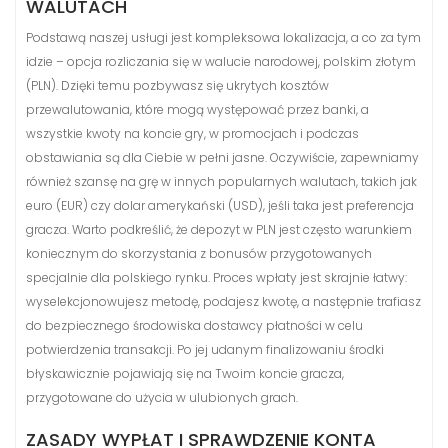
WALUTACH
Podstawą naszej usługi jest kompleksowa lokalizacja, a co za tym
idzie – opcja rozliczania się w walucie narodowej, polskim złotym
(PLN). Dzięki temu pozbywasz się ukrytych kosztów
przewalutowania, które mogą występować przez banki, a
wszystkie kwoty na koncie gry, w promocjach i podczas
obstawiania są dla Ciebie w pełni jasne. Oczywiście, zapewniamy
również szansę na grę w innych popularnych walutach, takich jak
euro (EUR) czy dolar amerykański (USD), jeśli taka jest preferencja
gracza. Warto podkreślić, że depozyt w PLN jest często warunkiem
koniecznym do skorzystania z bonusów przygotowanych
specjalnie dla polskiego rynku. Proces wpłaty jest skrajnie łatwy:
wyselekcjonowujesz metodę, podajesz kwotę, a następnie trafiasz
do bezpiecznego środowiska dostawcy płatności w celu
potwierdzenia transakcji. Po jej udanym finalizowaniu środki
błyskawicznie pojawiają się na Twoim koncie gracza,
przygotowane do użycia w ulubionych grach.
ZASADY WYPŁAT I SPRAWDZENIE KONTA