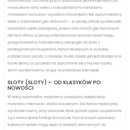
różnorodność: od tradycyjnych automatów jednolinijkowych po
nowoczesne sloty video z rozbudowanymi narracjami,
mnóstwem bonusów i wysokimi mnożnikami. Nie zapomnieliśmy
także o miłośnikach gier stołowych – w naszej ofercie są dziesiątki
wariantów ruletki, blackjacka, pokera oraz innych gier karcianych.
Dla tych, którzy oczekują autentyczności kasyna naziemnego,
przygotowaliśmy rozbudowaną sekcję gier na żywo z
profesjonalnymi krupierami, transmitowanych w wysokiej
rozdzielczości prosto z naszego studia. Każda gra jest dostępna w
trybie demo, co pozwala na zapoznanie się z nią bez ryzyka,
zanim postanowimy na grę na prawdziwe pieniądze.
SLOTY (SLOTY) – OD KLASYKÓW PO
NOWOŚCI
W sekcji automatów znajdziemy prawdziwy kalejdoskop
motywów, mechanik i stylów wizualnych. Dla fanów tradycyjnej
symboliki mamy sloty owocowe, które jednak często uzupełnione
są o nowoczesne funkcje bonusowe. Fani kinowych produkcji i
kultowych seriali mogą wejść w realiach stworzonych na