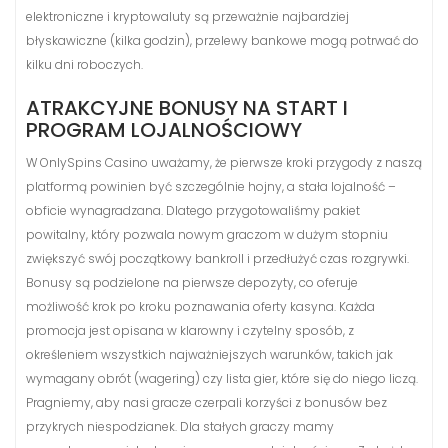
elektroniczne i kryptowaluty są przeważnie najbardziej
błyskawiczne (kilka godzin), przelewy bankowe mogą potrwać do
kilku dni roboczych.
ATRAKCYJNE BONUSY NA START I
PROGRAM LOJALNOŚCIOWY
W OnlySpins Casino uważamy, że pierwsze kroki przygody z naszą
platformą powinien być szczególnie hojny, a stała lojalność –
obficie wynagradzana. Dlatego przygotowaliśmy pakiet
powitalny, który pozwala nowym graczom w dużym stopniu
zwiększyć swój początkowy bankroll i przedłużyć czas rozgrywki.
Bonusy są podzielone na pierwsze depozyty, co oferuje
możliwość krok po kroku poznawania oferty kasyna. Każda
promocja jest opisana w klarowny i czytelny sposób, z
określeniem wszystkich najważniejszych warunków, takich jak
wymagany obrót (wagering) czy lista gier, które się do niego liczą.
Pragniemy, aby nasi gracze czerpali korzyści z bonusów bez
przykrych niespodzianek. Dla stałych graczy mamy