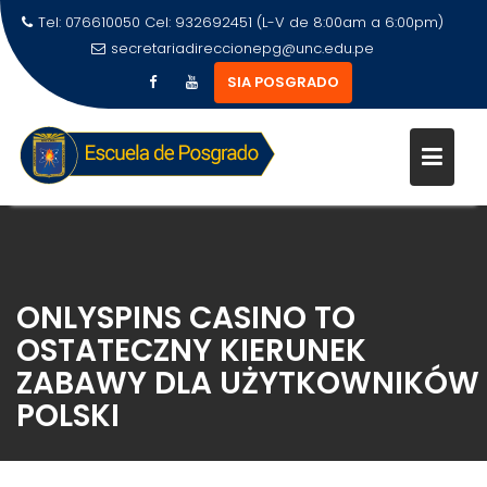
Tel: 076610050 Cel: 932692451 (L-V de 8:00am a 6:00pm)
secretariadireccionepg@unc.edu.pe
SIA POSGRADO
ONLYSPINS CASINO TO
OSTATECZNY KIERUNEK
ZABAWY DLA UŻYTKOWNIKÓW 
POLSKI