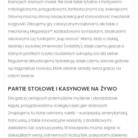
licencjach znanych marek. Nie brak także tytułów z motywami
mitologicznymi, przygodowymi, fantastycznymi czy zwierzęcymi.
Główną mocną stroną naszej kolekcji jest różnorodność mechanik
rozgrywki. Oferujemy gry z klasycznymi bębnami, ale także z
mechaniką Megaways™, kaskadowymi symbolami, strukturami
sieciowymi czy funkcjami „kup bonus”. Mamy sloty o niskiej,
średniej i wysokiej zmienności (volatility), dzięki czemu gracze o
różnych profilach ryzyka i budżetach odnajdą coś dla siebie.
Regularnie aktualizujemy tę kolekcję, dzięki czemu zawsze gotowe
są najgorętsze nowości, które właśnie skradły serca graczy na
całym świecie.
PARTIE STOŁOWE I KASYNOWE NA ŻYWO
Dla graczy ceniących przemyślane myślenie i standardowe
reguły, przygotowaliśmy rozległą część gier stołowych.
Znajdujemy tu różne odmiany ruletki – europejską, amerykańską,
francuską, a także innowacyjne warianty z dodatkowymi
zakładami lub szybszą partią. W blackjacka można zagrać w
dziesiątkach wersji, odmiennych liczbą talii, przepisami dzielenia