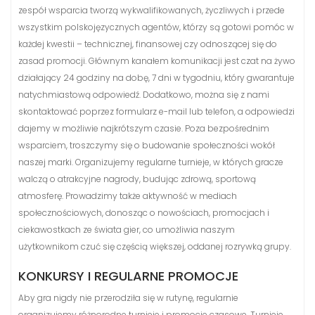
zespół wsparcia tworzą wykwalifikowanych, życzliwych i przede
wszystkim polskojęzycznych agentów, którzy są gotowi pomóc w
każdej kwestii – technicznej, finansowej czy odnoszącej się do
zasad promocji. Głównym kanałem komunikacji jest czat na żywo
działający 24 godziny na dobę, 7 dni w tygodniu, który gwarantuje
natychmiastową odpowiedź. Dodatkowo, można się z nami
skontaktować poprzez formularz e-mail lub telefon, a odpowiedzi
dajemy w możliwie najkrótszym czasie. Poza bezpośrednim
wsparciem, troszczymy się o budowanie społeczności wokół
naszej marki. Organizujemy regularne turnieje, w których gracze
walczą o atrakcyjne nagrody, budując zdrową, sportową
atmosferę. Prowadzimy także aktywność w mediach
społecznościowych, donosząc o nowościach, promocjach i
ciekawostkach ze świata gier, co umożliwia naszym
użytkownikom czuć się częścią większej, oddanej rozrywką grupy.
KONKURSY I REGULARNE PROMOCJE
Aby gra nigdy nie przerodziła się w rutynę, regularnie
organizujemy różnorodne turnieje i promocje czasowe. Turnieje