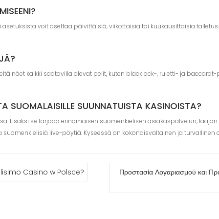
MISEENI?
setuksista voit asettaa päivittäisiä, viikottaisia tai kuukausittaisia talletus
EJÄ?
Sieltä näet kaikki saatavilla olevat pelit, kuten blackjack-, ruletti- ja bacca
TA SUOMALAISILLE SUUNNATUISTA KASINOISTA?
. Lisäksi se tarjoaa erinomaisen suomenkielisen asiakaspalvelun, laajan
 suomenkielisiä live-pöytiä. Kyseessä on kokonaisvaltainen ja turvallinen alu
olisimo Casino w Polsce?
Προστασία Λογαριασμού και Προ