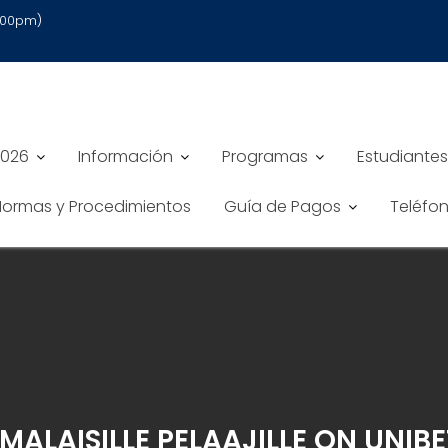
6:00pm)
2026
Información
Programas
Estudiantes
 Normas y Procedimientos
Guía de Pagos
Teléfo
ALAISILLE PELAAJILLE ON UNIB