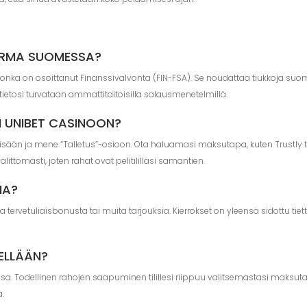
VARMA SUOMESSA?
 jonka on osoittanut Finanssivalvonta (FIN-FSA). Se noudattaa tiukkoja suom
ötietosi turvataan ammattitaitoisilla salausmenetelmillä.
N UNIBET CASINOON?
e sisään ja mene “Talletus”-osioon. Ota haluamasi maksutapa, kuten Trustly t
ittömästi, joten rahat ovat pelitililläsi samantien.
IA?
a tervetuliaisbonusta tai muita tarjouksia. Kierrokset on yleensä sidottu tiett
ELLÄÄN?
 Todellinen rahojen saapuminen tilillesi riippuu valitsemastasi maksutavasta
ä.