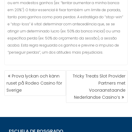
ou em modestos ganhos (ex: “tentar aumentar a minha banca
em 20%”). O fator essencial é fixar também um limite de parada,
tanto para ganhos como para perdas. A estratégia do “stop-win”
e “stop-loss” é vital: determinar com antecedência que, se se
atingir um determinado lucro (ex: 50% da banca inicial) ou uma
específica perda (ex: 50% do orçamento da sessão), a sessão
acaba. Esta regra resguarda os ganhos e previne a impulso de
“perseguir perdas”, um dos atitudes mais prejudiciais.
Prova lyckan och känn
Tricky Treats Slot Provider
ruset på Rodeo Casino för
Partners met
Sverige
Vooraanstaande
Nederlandse Casino’s
ESCUELA DE POSGRADO