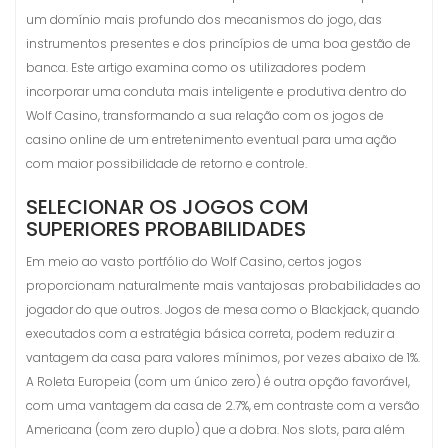
um domínio mais profundo dos mecanismos do jogo, das
instrumentos presentes e dos princípios de uma boa gestão de
banca. Este artigo examina como os utilizadores podem
incorporar uma conduta mais inteligente e produtiva dentro do
Wolf Casino, transformando a sua relação com os jogos de
casino online de um entretenimento eventual para uma ação
com maior possibilidade de retorno e controle.
SELECIONAR OS JOGOS COM
SUPERIORES PROBABILIDADES
Em meio ao vasto portfólio do Wolf Casino, certos jogos
proporcionam naturalmente mais vantajosas probabilidades ao
jogador do que outros. Jogos de mesa como o Blackjack, quando
executados com a estratégia básica correta, podem reduzir a
vantagem da casa para valores mínimos, por vezes abaixo de 1%.
A Roleta Europeia (com um único zero) é outra opção favorável,
com uma vantagem da casa de 2.7%, em contraste com a versão
Americana (com zero duplo) que a dobra. Nos slots, para além