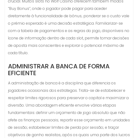
crucial. Muitos slots no Wolf Casino oferecem também modos
“Buy Bonus”, onde o jogador pode pagar para aceder
diretamente à funcionalidade de bónus; ponderar se o custo vale
o prémio esperado é uma decisão estratégica. Familiarizar-se
com a tabela de pagamentos e as regras do jogo, disponíveis no
ícone de informação dentro de cada slot, permite tomar decisões
de aposta mais conscientes e explorar o potencial máximo de
cada título.
ADMINISTRAR A BANCA DE FORMA
EFICIENTE
A administração de banca é a disciplina que diferencia os
jogadores ocasionais dos estrategas. Trata-se de estabelecer e
respeitar limites rigorosos para preservar o capital e maximizar a
diversão. Uma abordagem eficiente envolve várias etapas
fundamentais: definir um orçamento de jogo absoluto que não
afete as finanças pessoais; repartir esse orçamento em unidades
de sessão; estabelecer limites de perda por sessão; e traçar
objetivos de ganho realistas, após os quais uma parte dos lucros