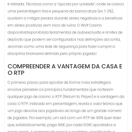
é retirada. Técnicas como a “aposta por unidade”, onde se coloca
uma percentagem fixa e pequena da banca atual (ex: 1-2%),
auxiliam a mitigar perdas durante séries negativas e a beneficiar
em séries positivas sem risco de ruína. O Wolf Casino
disponibildisponibiliza ferramentas de autoexclusão e limites de
depósito que podem ser configurados nas definições da conta,
servindo como uma rede de segurança para fazer cumprir a
disciplina financeira definida pelo próprio jogador.
COMPREENDER A VANTAGEM DA CASA E
O RTP
O primeiro passo para apostar de forma mais estratégica
envolve perceber os princípios fundamentais que norteiam
qualquer jogo de casino: o RTP (Return to Player) e a vantagem da
casa. O RTP, indicado em percentagem, revela o valor teórico que
um jogo devolve aos jogadores ao longo de um grande número
de jogadas. Por exemplo, um slot com um RTP de 96% quer dizer
que, estatisticamente, paga 96€ por cada 100€ apostados a
longo prazo. A margem da casa é o contrário, constituindo a