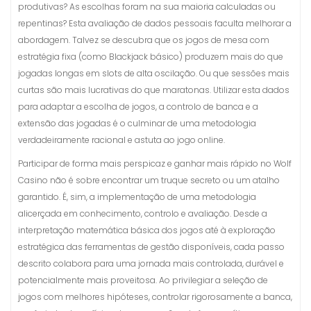
produtivas? As escolhas foram na sua maioria calculadas ou
repentinas? Esta avaliação de dados pessoais faculta melhorar a
abordagem. Talvez se descubra que os jogos de mesa com
estratégia fixa (como Blackjack básico) produzem mais do que
jogadas longas em slots de alta oscilação. Ou que sessões mais
curtas são mais lucrativas do que maratonas. Utilizar esta dados
para adaptar a escolha de jogos, a controlo de banca e a
extensão das jogadas é o culminar de uma metodologia
verdadeiramente racional e astuta ao jogo online.
Participar de forma mais perspicaz e ganhar mais rápido no Wolf
Casino não é sobre encontrar um truque secreto ou um atalho
garantido. É, sim, a implementação de uma metodologia
alicerçada em conhecimento, controlo e avaliação. Desde a
interpretação matemática básica dos jogos até à exploração
estratégica das ferramentas de gestão disponíveis, cada passo
descrito colabora para uma jornada mais controlada, durável e
potencialmente mais proveitosa. Ao privilegiar a seleção de
jogos com melhores hipóteses, controlar rigorosamente a banca,