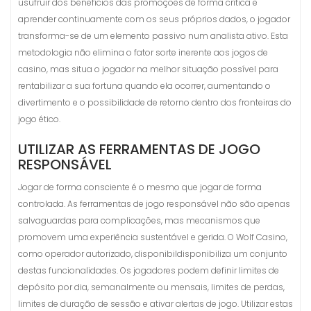
usufruir dos benefícios das promoções de forma crítica e
aprender continuamente com os seus próprios dados, o jogador
transforma-se de um elemento passivo num analista ativo. Esta
metodologia não elimina o fator sorte inerente aos jogos de
casino, mas situa o jogador na melhor situação possível para
rentabilizar a sua fortuna quando ela ocorrer, aumentando o
divertimento e o possibilidade de retorno dentro dos fronteiras do
jogo ético.
UTILIZAR AS FERRAMENTAS DE JOGO
RESPONSÁVEL
Jogar de forma consciente é o mesmo que jogar de forma
controlada. As ferramentas de jogo responsável não são apenas
salvaguardas para complicações, mas mecanismos que
promovem uma experiência sustentável e gerida. O Wolf Casino,
como operador autorizado, disponibildisponibiliza um conjunto
destas funcionalidades. Os jogadores podem definir limites de
depósito por dia, semanalmente ou mensais, limites de perdas,
limites de duração de sessão e ativar alertas de jogo. Utilizar estas