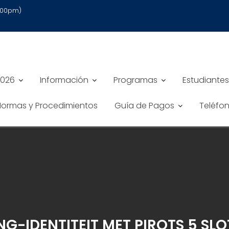
6:00pm)
2026
Información
Programas
Estudiantes
 Normas y Procedimientos
Guía de Pagos
Teléfo
G-IDENTITEIT MET PIROTS 5 SLO