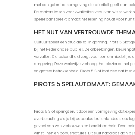
met een gebruikersomgeving die prioriteit geeft aan be
De makers kozen voor kwaliteitsniveau van wisselwerkin
speler aanspreekt, omdat het rekening houdt voor hun tijd
HET NUT VAN VERTROUWDE THEMAT
Cultuur speelt een cruciale rol in gaming. Pirots 5 Slot 
bij het Nederlandse publiek. De afbeeldingen, kleurenpat
vervallen. Die bekendheid zorgt voor een onmiddellijke 
omgeving. Deze werkwijze verhoogt het plezier en het gev
en grotere betrokkenheid. Pirots 5 Slot laat zien dat l
PIROTS 5 SPELAUTOMAAT: GEMAAK
Pirots 5 Slot springt eruit door een vormgeving dat expr
overbelasting die je bij bepaalde buitenlandse slots teg
gevoel van van vertrouwen en bereikbaarheid. Even bela
winstlijnen en bonusfeatures. Dit sluit naadloos aan bij 