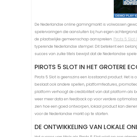
De Nederlandse online gamingmarkt is volwassen geworde
spelervaringen die aansluiten bij hun eigen achtergrond
de plaatselijke gemeenschap aanspreken.
Pirots 5 Slot
typerende Nederlandse stempel. Dit betekent een belan
succes van zulke titels bewijst dat de Nederlandse spele
PIROTS 5 SLOT IN HET GROTERE E
Pirots 5 Slot is geenszins een losstaand product. Het
beslaat ook andere spellen, platformfeatures, promot
platform verhoogt de credibiliteit van dat platform als b
weer meer data en feedback op voor verdere optimalisati
zien hoe een goed ontworpen, lokaal product kan dienen 
voor de Nederlandse markt op te starten.
DE ONTWIKKELING VAN LOKALE ON
Het succes van titels als Pirots 5 Slot wijst op een alg