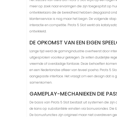
meer op zoek naar ervaringen die zijn toegespitst op hu
ontwikkelaars die de bereidheid hebben diepgaand onde
klantenservice is nog maar het begin. De volgende stap
interactie en competitie. Pirots 5 Slot werkt als kataly
ontwikkeld.
DE OPKOMST VAN EEN EIGEN SPEE
Lange tijd werd de gamingindustrie overheerst door inte
uitgesproken voorkeur gekregen. Ze willen duidelijke reg
vreemde of overdadige fantasie. Deze behoeften komen do
en een Nederlandse afkeer van teveel poeha. Pirots 5 Slo
aangepaste interface. Het vraagt om een design dat is 
samenkomen.
GAMEPLAY-MECHANIEKEN DIE PASS
De basis van Pirots 5 Slot bestaat uit systemen die zij
de kans op substantiële winsten via bonusrondes. Die b
De bonusfuncties zijn origineel maar niet overdreven g