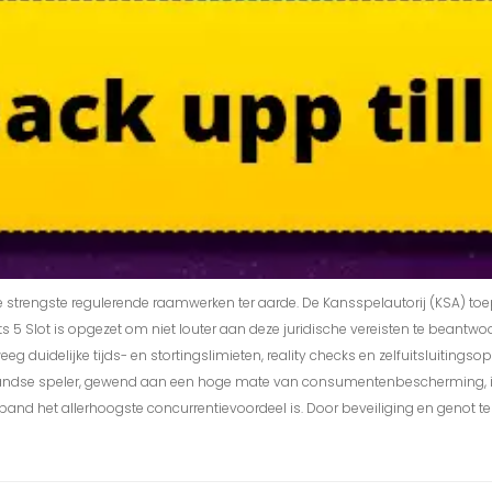
strengste regulerende raamwerken ter aarde. De Kansspelautorij (KSA) toe
ts 5 Slot is opgezet om niet louter aan deze juridische vereisten te beantwoo
g duidelijke tijds- en stortingslimieten, reality checks en zelfuitsluitings
erlandse speler, gewend aan een hoge mate van consumentenbescherming, 
sband het allerhoogste concurrentievoordeel is. Door beveiliging en genot te