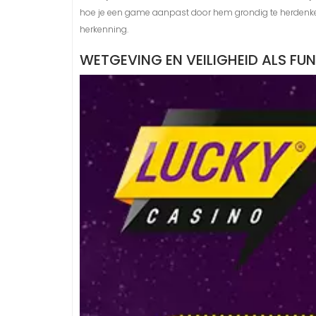
hoe je een game aanpast door hem grondig te herdenken 
herkenning.
WETGEVING EN VEILIGHEID ALS 