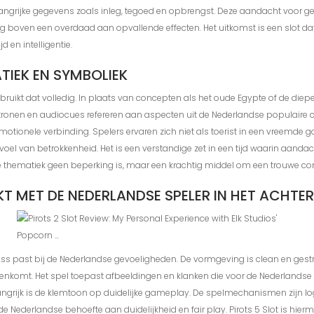
langrijke gegevens zoals inleg, tegoed en opbrengst. Deze aandacht voor g
g boven een overdaad aan opvallende effecten. Het uitkomst is een slot dat
 en intelligentie.
IEK EN SYMBOLIEK
gebruikt dat volledig. In plaats van concepten als het oude Egypte of de die
ronen en audiocues refereren aan aspecten uit de Nederlandse populaire cult
emotionele verbinding. Spelers ervaren zich niet als toerist in een vreemde
oel van betrokkenheid. Het is een verstandige zet in een tijd waarin aandach
okale thematiek geen beperking is, maar een krachtig middel om een trouwe c
T MET DE NEDERLANDSE SPELER IN HET ACHT
ess past bij de Nederlandse gevoeligheden. De vormgeving is clean en gestruc
enkomt. Het spel toepast afbeeldingen en klanken die voor de Nederlandse s
ngrijk is de klemtoon op duidelijke gameplay. De spelmechanismen zijn log
de Nederlandse behoefte aan duidelijkheid en fair play. Pirots 5 Slot is hier