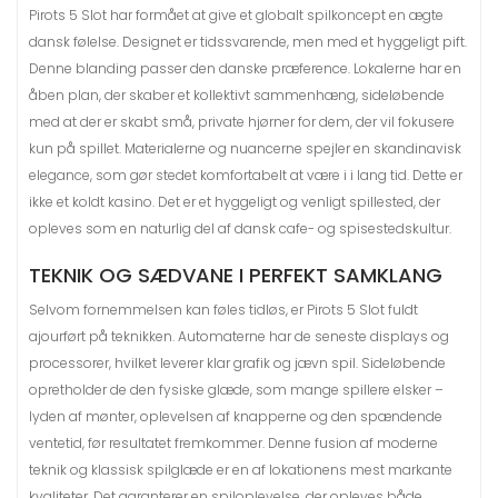
Pirots 5 Slot har formået at give et globalt spilkoncept en ægte
dansk følelse. Designet er tidssvarende, men med et hyggeligt pift.
Denne blanding passer den danske præference. Lokalerne har en
åben plan, der skaber et kollektivt sammenhæng, sideløbende
med at der er skabt små, private hjørner for dem, der vil fokusere
kun på spillet. Materialerne og nuancerne spejler en skandinavisk
elegance, som gør stedet komfortabelt at være i i lang tid. Dette er
ikke et koldt kasino. Det er et hyggeligt og venligt spillested, der
opleves som en naturlig del af dansk cafe- og spisestedskultur.
TEKNIK OG SÆDVANE I PERFEKT SAMKLANG
Selvom fornemmelsen kan føles tidløs, er Pirots 5 Slot fuldt
ajourført på teknikken. Automaterne har de seneste displays og
processorer, hvilket leverer klar grafik og jævn spil. Sideløbende
opretholder de den fysiske glæde, som mange spillere elsker –
lyden af mønter, oplevelsen af knapperne og den spændende
ventetid, før resultatet fremkommer. Denne fusion af moderne
teknik og klassisk spilglæde er en af lokationens mest markante
kvaliteter. Det garanterer en spiloplevelse, der opleves både