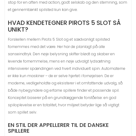
stop for en aften med action, godt selskab og den stemning, som
et gennemtænkt spilsted kun kan give.
HVAD KENDETEGNER PIROTS 5 SLOT SÅ
UNIKT?
Forskellen mellem Pirots 5 Slot og et sædvanligt spilsted
fornemmes med det være. Her har de planlagt på alle
sanseindtryk. Den nøje belysning skifter blødt og skaber en
levende fornemmelse, mens en nøje udvalgt lydsætning
intensiverer spændingen ved hvert individuelt spin. Automaterne
er ikke kun maskiner – de er selve hjertet i fornøjelsen. De er
moderne, vedligeholdte og eksisterer i et omfattende udvalg, så
både nybegyndere og erfarne spillere finder et passende spil.
Konceptet baserer på en grundlæggende forståelse: en god
spiloplevelse er en totalitet, hvor miljøet betyder lige så vigtigt
som spillet selv.
EN STIL DER APPELLERER TIL DE DANSKE
SPILLERE