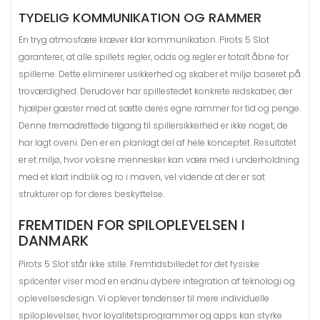
TYDELIG KOMMUNIKATION OG RAMMER
En tryg atmosfære kræver klar kommunikation. Pirots 5 Slot
garanterer, at alle spillets regler, odds og regler er totalt åbne for
spillerne. Dette eliminerer usikkerhed og skaber et miljø baseret på
troværdighed. Derudover har spillestedet konkrete redskaber, der
hjælper gæster med at sætte deres egne rammer for tid og penge.
Denne fremadrettede tilgang til spillersikkerhed er ikke noget, de
har lagt oveni. Den er en planlagt del af hele konceptet. Resultatet
er et miljø, hvor voksne mennesker kan være med i underholdning
med et klart indblik og ro i maven, vel vidende at der er sat
strukturer op for deres beskyttelse.
FREMTIDEN FOR SPILOPLEVELSEN I
DANMARK
Pirots 5 Slot står ikke stille. Fremtidsbilledet for det fysiske
spilcenter viser mod en endnu dybere integration af teknologi og
oplevelsesdesign. Vi oplever tendenser til mere individuelle
spiloplevelser, hvor loyalitetsprogrammer og apps kan styrke