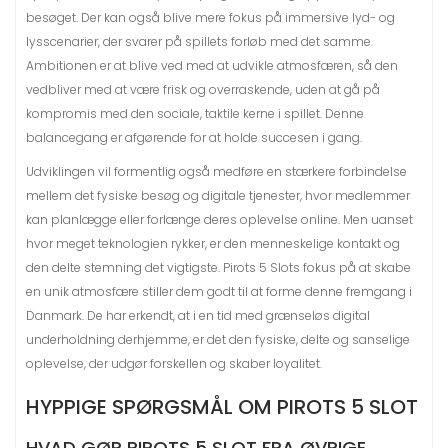
besøget. Der kan også blive mere fokus på immersive lyd- og
lysscenarier, der svarer på spillets forløb med det samme.
Ambitionen er at blive ved med at udvikle atmosfæren, så den
vedbliver med at være frisk og overraskende, uden at gå på
kompromis med den sociale, taktile kerne i spillet. Denne
balancegang er afgørende for at holde succesen i gang.
Udviklingen vil formentlig også medføre en stærkere forbindelse
mellem det fysiske besøg og digitale tjenester, hvor medlemmer
kan planlægge eller forlænge deres oplevelse online. Men uanset
hvor meget teknologien rykker, er den menneskelige kontakt og
den delte stemning det vigtigste. Pirots 5 Slots fokus på at skabe
en unik atmosfære stiller dem godt til at forme denne fremgang i
Danmark. De har erkendt, at i en tid med grænseløs digital
underholdning derhjemme, er det den fysiske, delte og sanselige
oplevelse, der udgør forskellen og skaber loyalitet.
HYPPIGE SPØRGSMÅL OM PIROTS 5 SLOT
HVAD GØR PIROTS 5 SLOT FRA ØVRIGE