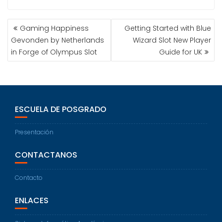
Gaming Happiness
Getting Started with Blue
Gevonden by Netherlands
Wizard Slot New Player
in Forge of Olympus Slot
Guide for UK
ESCUELA DE POSGRADO
Presentación
CONTACTANOS
Contacto
ENLACES