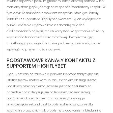
również zapewnić polskim graczom kompleksową pomoc w ich
macierzystym języku, dostępną w sposób komfortowy i szybki. W
tym artykule dokładnie omówiom wszystkie istniejące kanały
kontaktu z supportem HighFlybet, skomentuję ich wydajność z
punktu widzenia użytkownika oraz doradzę, w jakich
okolicznościach najlepiej z nich korzystać. Rozpoznanie struktury
wsparcia to fundament do komfortowej i bezpiecznej gry,
umożliwiający rozwiązać możliwe problemy, zanim zdążą one
wpłynąć na przyjemność z rozrywki.
PODSTAWOWE KANAŁY KONTAKTU Z
SUPPORTEM HIGHFLYBET
HighFlybet casino zapewnia polskim klientom tradycyjny, ale
istotny zestaw metod komunikacji z działem obsługi klienta.
Podstawą, obecną niemal zawsze, jest
czat na żywo
. To
narzędzie charakteryzuje się najlepszym czasem reakcji –
połączenie z konsultantem zachodzi zwykle w ciągu
kilkudziesięciu sekund. Jest to optymalne rozwiązanie dla
ważnych spraw, takich jak problemy z logowaniem, błędami w