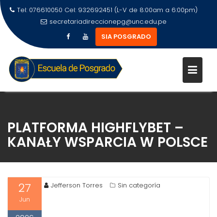
Tel: 076610050 Cel: 932692451 (L-V de 8:00am a 6:00pm)
secretariadireccionepg@unc.edu.pe
SIA POSGRADO
PLATFORMA HIGHFLYBET –
KANAŁY WSPARCIA W POLSCE
27
Jefferson Torres
Sin categoría
Jun