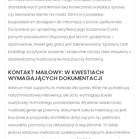
standardowych problemów bez konieczności eskalacji sprawy
czy kierowania klienta na maila. Winni oni posiadać
bezpośrednim dostępem do informacji o koncie użytkownika
(oczywiście po uprzedniej weryfikacji jego tożsamości) oraz
jasnymi procedurami. Kluczowa jest też ich uprzejmość i
opanowanie, nawet gdy gracz jest zdenerwowany. Sprawny czat
kształtuje pozytywne wrażenie i skutecznie obniża stres związany z
doświadczoną trudnością techniczną czy formalną.
KONTAKT MAILOWY: W KWESTIACH
WYMAGAJĄCYCH DOKUMENTACJI
Adres e-mail supportu to metoda dla spraw, które nie potrzebują
natychmiastowej interwencji, ale za to wymagają ścieżki
audytowej i formalnego potwierdzenia. Wysłanie wiadomości
mailowej generuje pisemny dokument całej konwersacji, co jest
kluczowe w przypadku konfliktów dotyczących np. płatności,
warunków promocji czy aktualizacji w regulaminie. To także
jedyna właściwa metoda do przekazywania tajnych dokumentów