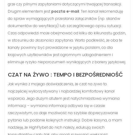
grze czy pilnymi zapytaniami dotyczącymi trwającej transakcji.
Drugim elementem jest
poczta e-mail
. Ten kanał rekomenduję
do spraw wymagających przesłania załączników (np. skanów
dokumentów do weryfikacji) lub szczegółowego opisu sytuacji.
Czas odpowiedzi może obejmować od kilku do kilkunastu godzin,
w stosunku do złożoności zapytania. Warto podkreślić, że oba te
kanały powinny być prowadzone w języku polskim, co dla
krajowych użytkowników jest ogromnym udogodnieniem i
eliminuje ryzyko nieporozumień wynikających z bariery językowej.
CZAT NA ŻYWO : TEMPO I BEZPOŚREDNIOŚĆ
Jak wynika z mojego doświadczenia, że czat na żywo to
najczęściej wykorzystywany i najbardziej komfortowy kanał
wsparcia. Jego dużym atutem jest natychmiastowa wymiana
informacji – wymiana informacji odbywa się w czasie
rzeczywistym, co daje możliwość na szybkie doprecyzowanie
pytania lub podanie kolejnych instrukcji. Dobre kasyna, a mam
nadzieję, że HighFlybet do nich należy, edukują swoich
konsultantów czatu tak, aby mogli rozwiązać większość