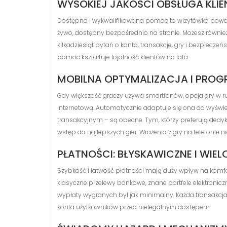
WYSOKIEJ JAKOŚCI OBSŁUGA KLIE
Dostępna i wykwalifikowana pomoc to wizytówka poważn
żywo, dostępny bezpośrednio na stronie. Możesz równie
kilkadziesiąt pytań o konta, transakcje, gry i bezpiecz
pomoc kształtuje lojalność klientów na lata.
MOBILNA OPTYMALIZACJA I PRO
Gdy większość graczy używa smartfonów, opcja gry w 
internetową. Automatycznie adaptuje się ona do wyświet
transakcyjnym – są obecne. Tym, którzy preferują dedy
wstęp do najlepszych gier. Wrażenia z gry na telefonie n
PŁATNOŚCI: BŁYSKAWICZNE I WIE
Szybkość i łatwość płatności mają duży wpływ na komf
klasyczne przelewy bankowe, znane portfele elektroniczn
wypłaty wygranych był jak minimalny. Każda transakcj
konta użytkowników przed nielegalnym dostępem.