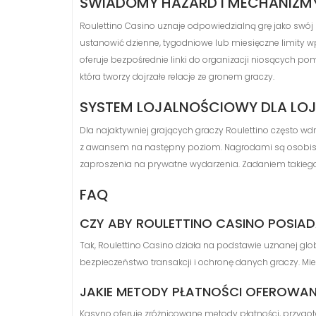
ŚWIADOMY HAZARD I MECHANIZM
Roulettino Casino uznaje odpowiedzialną grę jako swó
ustanowić dzienne, tygodniowe lub miesięczne limity wp
oferuje bezpośrednie linki do organizacji niosących 
która tworzy dojrzałe relacje ze gronem graczy.
SYSTEM LOJALNOŚCIOWY DLA LO
Dla najaktywniej grających graczy Roulettino często wd
z awansem na następny poziom. Nagrodami są osobisty 
zaproszenia na prywatne wydarzenia. Zadaniem takiego p
FAQ
CZY ABY ROULETTINO CASINO POSIA
Tak, Roulettino Casino działa na podstawie uznanej glo
bezpieczeństwo transakcji i ochronę danych graczy. Mie
JAKIE METODY PŁATNOŚCI OFEROWANE
Kasyno oferuje zróżnicowane metody płatności, przygotow