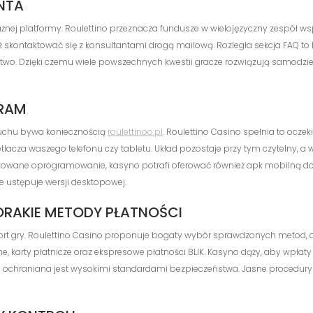
NTA
ej platformy. Roulettino przeznacza fundusze w wielojęzyczny zespół wsp
ż skontaktować się z konsultantami drogą mailową. Rozległa sekcja FAQ to
eństwo. Dzięki czemu wiele powszechnych kwestii gracze rozwiązują samodzie
GRAM
ruchu bywa koniecznością
roulettinoo.pl
. Roulettino Casino spełnia to ocz
lacza waszego telefonu czy tabletu. Układ pozostaje przy tym czytelny, a 
kowane oprogramowanie, kasyno potrafi oferować również apk mobilną do in
ie ustępuje wersji desktopowej.
LORAKIE METODY PŁATNOŚCI
ort gry. Roulettino Casino proponuje bogaty wybór sprawdzonych metod, 
e, karty płatnicze oraz ekspresowe płatności BLIK. Kasyno dąży, aby wpłat
a ochraniana jest wysokimi standardami bezpieczeństwa. Jasne procedury 