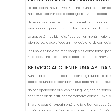
La aplicación móvil de Wolf Casino es una extensión per
hace que explorar todo el catálogo, realizar un depósit
He vivido sesiones de tragaperras en el tren o una part
promociones personalizadas también son un detalle que 
La app está muy bien diseñada, con un menú inferior cl
biométrica, lo que añade un nivel adicional de comodida
Incluso las funciones más complejas, como tomar parte 
recortada, sino la experiencia total adaptada al móvil,
SERVICIO AL CLIENTE: UNA AYUD
Aun en la plataforma ideal pueden surgir dudas. La asist
pocos segundos a operadores que, para mi sorpresa, 
No son operadores que leen de un guion; son personas 
confirmación de perfil, constantemente conseguí explic
En cierta ocasión experimenté una falla técnica esporá
temática parecida mientras lo resolvían, y me informó v