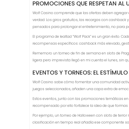
PROMOCIONES QUE RESPETAN AL 
Wolf Casino comprende que las ofertas deben agregar en
verdad. Los giros gratuitos, las recargas con cashback 
pensados para prolongar el entretenimiento, no para pon
El programa de lealtad “Wolf Pack” es un gran éxito. Ca
recompensas específicos: cashback más elevado, gestor
Rememoro un torneo de fin de semana en slots de Pragm
ligera pero imprevista llegó en mi cuenta el lunes, sin 
EVENTOS Y TORNEOS: EL ESTÍMUL
Wolf Casino sabe cómo fomentar una comunidad activa
juegos seleccionados, añaden una capa extra de emoción
Estos eventos, junto con las promociones temáticas e
recompensado por ello fortalece la idea de que formas
Por ejemplo, un torneo de Halloween con slots de terr
clasificación en tiempo real añadía ese componente soci