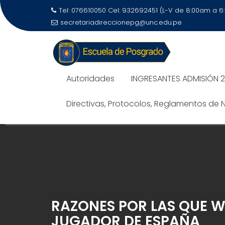
Tel: 076610050 Cel: 932692451 (L-V de 8:00am a 
secretariadireccionepg@unc.edu.pe
Autoridades
INGRESANTES ADMISIÓN 
Directivas, Protocolos, Reglamentos de
RAZONES POR LAS QUE W
JUGADOR DE ESPAÑA