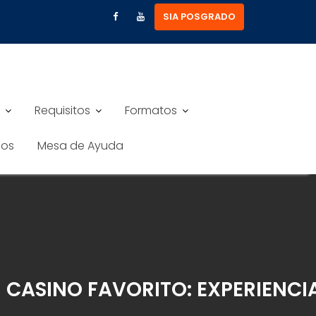
SIA POSGRADO
Requisitos
Formatos
nos
Mesa de Ayuda
 CASINO FAVORITO: EXPERIENCI