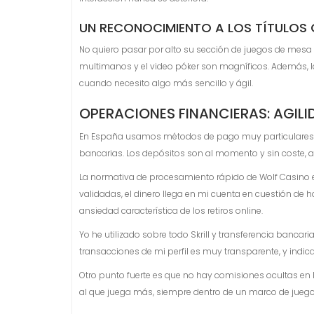
UN RECONOCIMIENTO A LOS TÍTULOS 
No quiero pasar por alto su sección de juegos de mesa d
multimanos y el video póker son magníficos. Además, la
cuando necesito algo más sencillo y ágil.
OPERACIONES FINANCIERAS: AGILI
En España usamos métodos de pago muy particulares. Wol
bancarias. Los depósitos son al momento y sin coste, a
La normativa de procesamiento rápido de Wolf Casino es 
validadas, el dinero llega en mi cuenta en cuestión de h
ansiedad característica de los retiros online.
Yo he utilizado sobre todo Skrill y transferencia bancaria
transacciones de mi perfil es muy transparente, y indi
Otro punto fuerte es que no hay comisiones ocultas en lo
al que juega más, siempre dentro de un marco de juego