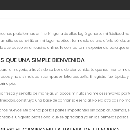
has plataformas online. Ninguna de ellas logró ganarse mi fidelidad hast
n sitio se convirtió en mi lugar habitual. La mezcla de una oferta sólida, u
lo que busco en un casino online. Te comparto mi experiencia para que en
 QUE UNA SIMPLE BIENVENIDA
ara la mayoría, a través de su bono de bienvenida. Lo que realmente me so
rados y no disimulaban trampas en letra pequeña. El registro fue rápido, y 
rincipio.
ció fresca y sencilla de manejar. En pocos minutos ya me desenvolvía por 
lineados, construyó una base de confianza esencial. No era otro casino más
uarios nuevos. Me orientó por las partes importantes sin agobiar. Además, e
sponsable. Un gesto profesional que se apreciaba ya en los primeros pasos.
ILES: EL CASINO EN LA PALMA DE TU MANO