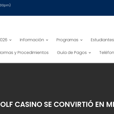
6:00pm)
2026
Información
Programas
Estudiantes
 Normas y Procedimientos
Guía de Pagos
Teléfo
OLF CASINO SE CONVIRTIÓ EN MI