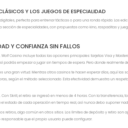
CLÁSICOS Y LOS JUEGOS DE ESPECIALIDAD
igitales, perfecta para entrenar tácticas o para una ronda rápida. Las edic
 sección de especialidades, con propuestas como kino, raspaditas y juego
DAD Y CONFIANZA SIN FALLOS
f Casino incluye todas las opciones principales: tarjetas Visa y Masterca
sí podrás empezar a jugar sin tiempos de espera. Pero donde realmente des
una gran virtud. Mientras otros casinos te hacen esperar días, aquí las s
oras, según el método seleccionado. Esta efectividad demuestra un respeto c
. Con Skrill, el retiro se ingresó en menos de 4 horas. Con la transferencia, 
ca el estado de cada operación en tiempo real, así nunca debo suponer nad
s retiros, algo común en otros sitios. Los límites de depósito y retiro son
 responsable que el propio usuario puede configurar.