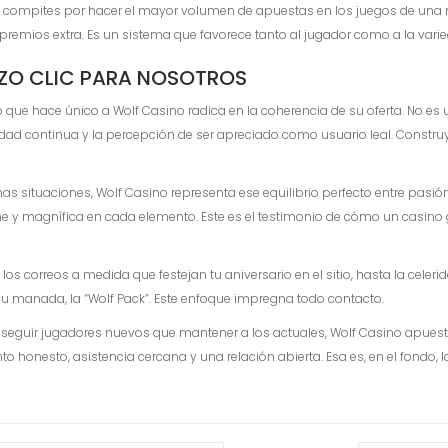
 compites por hacer el mayor volumen de apuestas en los juegos de una ma
premios extra. Es un sistema que favorece tanto al jugador como a la vari
HIZO CLIC PARA NOSOTROS
o que hace único a Wolf Casino radica en la coherencia de su oferta. No es 
idad continua y la percepción de ser apreciado como usuario leal. Construy
s situaciones, Wolf Casino representa ese equilibrio perfecto entre pasión
rme y magnífica en cada elemento. Este es el testimonio de cómo un casino 
 los correos a medida que festejan tu aniversario en el sitio, hasta la cel
 manada, la “Wolf Pack”. Este enfoque impregna todo contacto.
guir jugadores nuevos que mantener a los actuales, Wolf Casino apuesta p
nto honesto, asistencia cercana y una relación abierta. Esa es, en el fondo