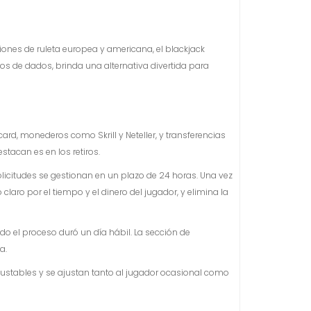
iones de ruleta europea y americana, el blackjack
s de dados, brinda una alternativa divertida para
rd, monederos como Skrill y Neteller, y transferencias
tacan es en los retiros.
olicitudes se gestionan en un plazo de 24 horas. Una vez
laro por el tiempo y el dinero del jugador, y elimina la
todo el proceso duró un día hábil. La sección de
a.
 ajustables y se ajustan tanto al jugador ocasional como