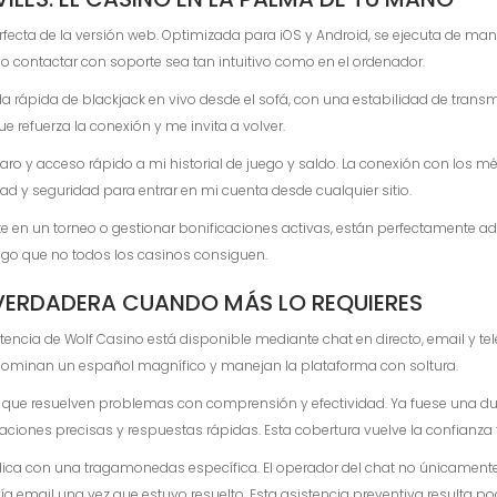
fecta de la versión web. Optimizada para iOS y Android, se ejecuta de maner
o o contactar con soporte sea tan intuitivo como en el ordenador.
ida rápida de blackjack en vivo desde el sofá, con una estabilidad de trans
refuerza la conexión y me invita a volver.
aro y acceso rápido a mi historial de juego y saldo. La conexión con los 
d y seguridad para entrar en mi cuenta desde cualquier sitio.
en un torneo o gestionar bonificaciones activas, están perfectamente adap
 algo que no todos los casinos consiguen.
A VERDADERA CUANDO MÁS LO REQUIERES
encia de Wolf Casino está disponible mediante chat en directo, email y telé
dominan un español magnífico y manejan la plataforma con soltura.
que resuelven problemas con comprensión y efectividad. Ya fuese una du
aciones precisas y respuestas rápidas. Esta cobertura vuelve la confianza
dica con una tragamonedas específica. El operador del chat no únicamente
ía email una vez que estuvo resuelto. Esta asistencia preventiva resulta 