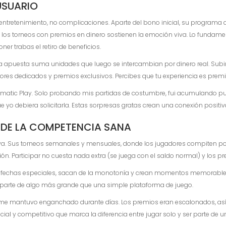
USUARIO
tretenimiento, no complicaciones. Aparte del bono inicial, su programa de
y los torneos con premios en dinero sostienen la emoción viva. Lo fundament
er trabas el retiro de beneficios.
da apuesta suma unidades que luego se intercambian por dinero real. Subir
es dedicados y premios exclusivos. Percibes que tu experiencia es premi
atic Play. Solo probando mis partidas de costumbre, fui acumulando punto
que yo debiera solicitarla. Estas sorpresas gratas crean una conexión positi
O DE LA COMPETENCIA SANA
. Sus torneos semanales y mensuales, donde los jugadores compiten por
. Participar no cuesta nada extra (se juega con el saldo normal) y los p
n fechas especiales, sacan de la monotonía y crean momentos memorables.
 parte de algo más grande que una simple plataforma de juego.
or me mantuvo enganchado durante días. Los premios eran escalonados, así
al y competitivo que marca la diferencia entre jugar solo y ser parte de u