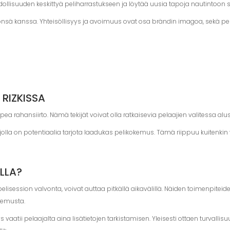
ollisuuden keskittyä peliharrastukseen ja löytää uusia tapoja nautintoon 
isönsä kanssa. Yhteisöllisyys ja avoimuus ovat osa brändin imagoa, sekä pe
RIZKISSA
ea rahansiirto. Nämä tekijät voivat olla ratkaisevia pelaajien valitessa alu
olla on potentiaalia tarjota laadukas pelikokemus. Tämä riippuu kuitenkin y
LLA?
pelisession valvonta, voivat auttaa pitkällä aikavälillä. Näiden toimenpiteid
okemusta.
 vaatii pelaajalta aina lisätietojen tarkistamisen. Yleisesti ottaen turvall