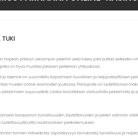
 TUKI
n nopean pääsyn yleisimpiin peleihin sekä tukea, joka auttaa selkeiden ohj
ä, jotka on hyvä muistaa jokaisen pelikerran yhteydessä.
di ja rakenne on suunniteltu tarjoamaan turvallisen ja helppokäyttöisen pe
taa muiden online-kasinoiden joukossa. Painopiste on luotettavissa maks
elaamisen sujuvuudelle. Lisäksi korostetaan vastuullista pelaamista ja pel
oamaan tasapainon turvallisuuden, käytettävyyden ja pelien valinnan välil
ä luotettavuutta että nautinnollisen pelikokemuksen.
tännön toimien ristivedosta. Läpinäkyvyys bonuksista, turvallisuus ja nop