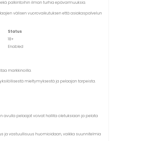
sekä palkintoihin ilman turhia epävarmuuksia.
laajien välisen vuorovaikutuksen että asiakaspalvelun
Status
18+
Enabled
staa markkinoilla.
ksilöllisestä mieltymyksestä ja pelaajan tarpeista.
en avulla pelaajat voivat hallita oletuksiaan ja pelata
isuus ja vastuullisuus huomioidaan, vaikka suunnitelmia