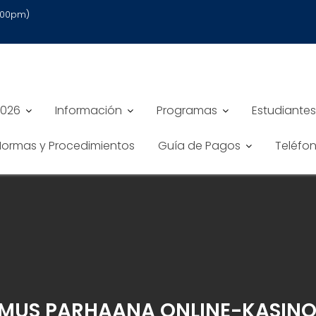
6:00pm)
2026
Información
Programas
Estudiantes
 Normas y Procedimientos
Guía de Pagos
Teléfo
TKIMUS PARHAANA ONLINE-KASIN