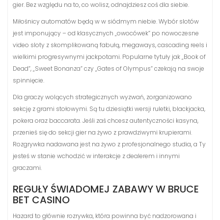
gier. Bez względu na to, co wolisz, odnajdziesz coś dla siebie.
Miłośnicy automatów będą w w siódmym niebie. Wybór slotów
jest imponujący – od klasycznych „owocówek” po nowoczesne
video sloty z skomplikowaną fabułą, megaways, cascading reels i
wielkimi progresywnymi jackpotami. Popularne tytuły jak „Book of
Dead”, „Sweet Bonanza” czy „Gates of Olympus” czekają na swoje
spinnięcie.
Dla graczy wolących strategicznych wyzwań, zorganizowano
sekcję z grami stołowymi. Są tu dziesiątki wersji ruletki, blackjacka,
pokera oraz baccarata. Jeśli zaś chcesz autentyczności kasyna,
przenieś się do sekcji gier na żywo z prawdziwymi krupierami.
Rozgrywka nadawana jest na żywo z profesjonalnego studia, a Ty
jesteś w stanie wchodzić w interakcje z dealerem i innymi
graczami.
REGUŁY ŚWIADOMEJ ZABAWY W BRUCE
BET CASINO
Hazard to głównie rozrywka, która powinna być nadzorowana i