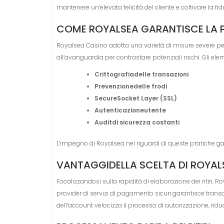
mantenere un’elevata felicità del cliente e coltivare la fid
COME ROYALSEA GARANTISCE LA P
Royalsea Casino adotta una varietà di misure severe per pr
all’avanguardia per contrastare potenziali rischi. Gli el
Crittografiadelle transazioni
Prevenzionedelle frodi
SecureSocket Layer (SSL)
Autenticazioneutente
Auditdi sicurezza costanti
L’impegno di Royalsea nei riguardi di queste pratiche gara
VANTAGGIDELLA SCELTA DI ROYAL
Focalizzandosi sulla rapidità di elaborazione dei ritiri, 
provider di servizi di pagamento sicuri garantisce transa
dell’account velocizza il processo di autorizzazione, ridu