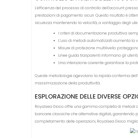
L’efficienza del processo di controllo dell’account presso
prestazioni di pagamento sicuri. Questo risultato è otte
sicurezza mantenendo la velocità, a vantaggio degli utenti 
I criteri di documentazione produttiva sempli
L’uso di metodi automatizzati aumenta la ve
Misure di protezione multilivello proteggono 
Linee guida trasparenti informano gli utenti,
Una interazione coerente garantisce la protez
Queste metodologie agevolano la rapida conferma dell’ide
massimizzazione della produttività.
ESPLORAZIONE DELLE DIVERSE OPZI
Royalsea Gioco offre una gamma completa di metodi di c
bancarie classiche che alternative digitali, garantendo pr
completamento delle operazioni, Royalsea Gioco migliora l’