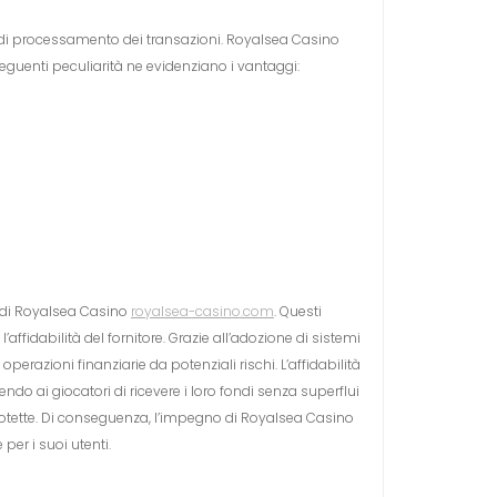
ità di processamento dei transazioni. Royalsea Casino
eguenti peculiarità ne evidenziano i vantaggi:
ti di Royalsea Casino
royalsea-casino.com
. Questi
ffidabilità del fornitore. Grazie all’adozione di sistemi
erazioni finanziarie da potenziali rischi. L’affidabilità
ndo ai giocatori di ricevere i loro fondi senza superflui
i protette. Di conseguenza, l’impegno di Royalsea Casino
per i suoi utenti.