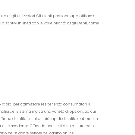
 degli utilizzatori. Gli utenti possono approfittare di
tintivi in linea con le varie priorità degli utenti, come
apidi per ottimizzare l’esperienza consumatori. Il
lisi del sistema indica una varietà di opzioni, tra cui
rono di solito i risultati più rapidi, di solito elaborati in
di queste scadenze. Offrendo una scelta su misura per le
izio nel sfidante settore dei casinò online.