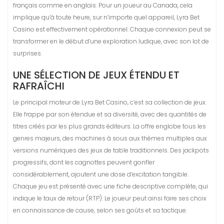
français comme en anglais. Pour un joueur au Canada, cela
implique qu’à toute heure, sur n’importe quel appareil, Lyra Bet
Casino est effectivement opérationnel. Chaque connexion peut se
transformer en le début d’une exploration ludique, avec son lot de
surprises.
UNE SÉLECTION DE JEUX ÉTENDU ET
RAFRAÎCHI
Le principal moteur de Lyra Bet Casino, c’est sa collection de jeux.
Elle frappe par son étendue et sa diversité, avec des quantités de
titres créés par les plus grands éditeurs. La offre englobe tous les
genres majeurs, des machines à sous aux thèmes multiples aux
versions numériques des jeux de table traditionnels. Des jackpots
progressifs, dont les cagnottes peuvent gonfler
considérablement, ajoutent une dose d’excitation tangible.
Chaque jeu est présenté avec une fiche descriptive complète, qui
indique le taux de retour (RTP). Le joueur peut ainsi faire ses choix
en connaissance de cause, selon ses goûts et sa tactique.