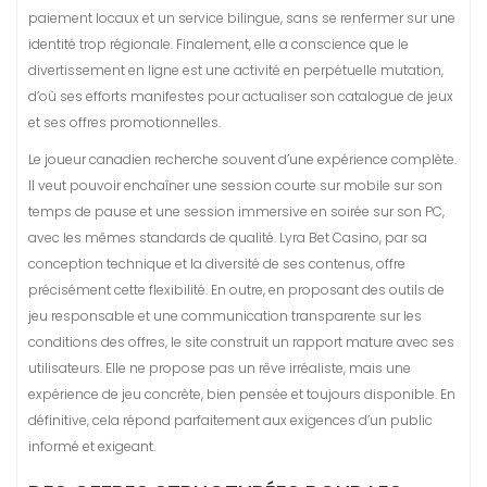
paiement locaux et un service bilingue, sans se renfermer sur une
identité trop régionale. Finalement, elle a conscience que le
divertissement en ligne est une activité en perpétuelle mutation,
d’où ses efforts manifestes pour actualiser son catalogue de jeux
et ses offres promotionnelles.
Le joueur canadien recherche souvent d’une expérience complète.
Il veut pouvoir enchaîner une session courte sur mobile sur son
temps de pause et une session immersive en soirée sur son PC,
avec les mêmes standards de qualité. Lyra Bet Casino, par sa
conception technique et la diversité de ses contenus, offre
précisément cette flexibilité. En outre, en proposant des outils de
jeu responsable et une communication transparente sur les
conditions des offres, le site construit un rapport mature avec ses
utilisateurs. Elle ne propose pas un rêve irréaliste, mais une
expérience de jeu concrète, bien pensée et toujours disponible. En
définitive, cela répond parfaitement aux exigences d’un public
informé et exigeant.