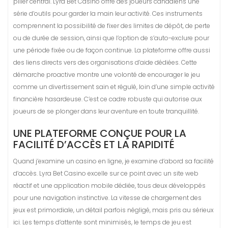
pilier central. Lyra Bet Casino offre des joueurs canadiens une
série d’outils pour garder la main leur activité. Ces instruments
comprennent la possibilité de fixer des limites de dépôt, de perte
ou de durée de session, ainsi que l’option de s’auto-exclure pour
une période fixée ou de façon continue. La plateforme offre aussi
des liens directs vers des organisations d’aide dédiées. Cette
démarche proactive montre une volonté de encourager le jeu
comme un divertissement sain et régulé, loin d’une simple activité
financière hasardeuse. C’est ce cadre robuste qui autorise aux
joueurs de se plonger dans leur aventure en toute tranquillité.
UNE PLATEFORME CONÇUE POUR LA
FACILITÉ D’ACCÈS ET LA RAPIDITÉ
Quand j’examine un casino en ligne, je examine d’abord sa facilité
d’accès. Lyra Bet Casino excelle sur ce point avec un site web
réactif et une application mobile dédiée, tous deux développés
pour une navigation instinctive. La vitesse de chargement des
jeux est primordiale, un détail parfois négligé, mais pris au sérieux
ici. Les temps d’attente sont minimisés, le temps de jeu est