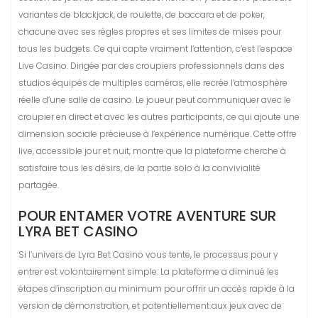
variantes de blackjack, de roulette, de baccara et de poker,
chacune avec ses règles propres et ses limites de mises pour
tous les budgets. Ce qui capte vraiment l’attention, c’est l’espace
Live Casino. Dirigée par des croupiers professionnels dans des
studios équipés de multiples caméras, elle recrée l’atmosphère
réelle d’une salle de casino. Le joueur peut communiquer avec le
croupier en direct et avec les autres participants, ce qui ajoute une
dimension sociale précieuse à l’expérience numérique. Cette offre
live, accessible jour et nuit, montre que la plateforme cherche à
satisfaire tous les désirs, de la partie solo à la convivialité
partagée.
POUR ENTAMER VOTRE AVENTURE SUR
LYRA BET CASINO
Si l’univers de Lyra Bet Casino vous tente, le processus pour y
entrer est volontairement simple. La plateforme a diminué les
étapes d’inscription au minimum pour offrir un accès rapide à la
version de démonstration, et potentiellement aux jeux avec de