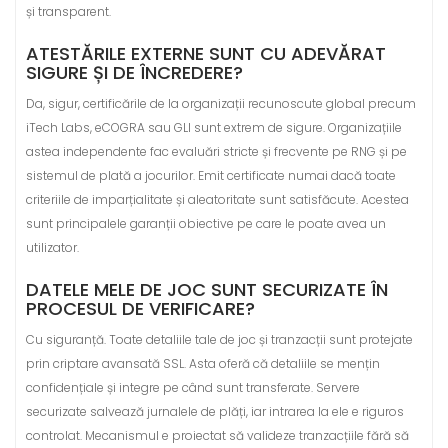
și transparent.
ATESTĂRILE EXTERNE SUNT CU ADEVĂRAT
SIGURE ȘI DE ÎNCREDERE?
Da, sigur, certificările de la organizații recunoscute global precum
iTech Labs, eCOGRA sau GLI sunt extrem de sigure. Organizațiile
astea independente fac evaluări stricte și frecvente pe RNG și pe
sistemul de plată a jocurilor. Emit certificate numai dacă toate
criteriile de imparțialitate și aleatoritate sunt satisfăcute. Acestea
sunt principalele garanții obiective pe care le poate avea un
utilizator.
DATELE MELE DE JOC SUNT SECURIZATE ÎN
PROCESUL DE VERIFICARE?
Cu siguranță. Toate detaliile tale de joc și tranzacții sunt protejate
prin criptare avansată SSL. Asta oferă că detaliile se mențin
confidențiale și integre pe când sunt transferate. Servere
securizate salvează jurnalele de plăți, iar intrarea la ele e riguros
controlat. Mecanismul e proiectat să valideze tranzacțiile fără să