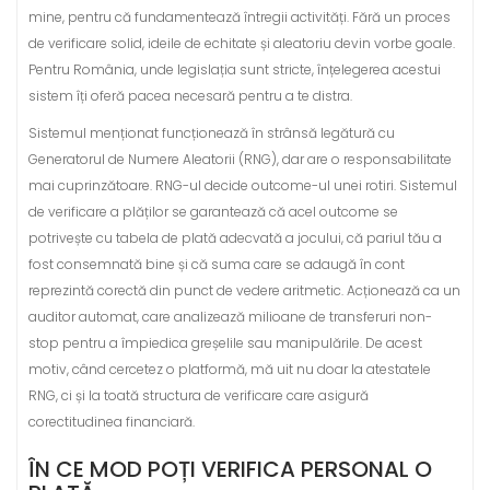
mine, pentru că fundamentează întregii activități. Fără un proces
de verificare solid, ideile de echitate și aleatoriu devin vorbe goale.
Pentru România, unde legislația sunt stricte, înțelegerea acestui
sistem îți oferă pacea necesară pentru a te distra.
Sistemul menționat funcționează în strânsă legătură cu
Generatorul de Numere Aleatorii (RNG), dar are o responsabilitate
mai cuprinzătoare. RNG-ul decide outcome-ul unei rotiri. Sistemul
de verificare a plăților se garantează că acel outcome se
potrivește cu tabela de plată adecvată a jocului, că pariul tău a
fost consemnată bine și că suma care se adaugă în cont
reprezintă corectă din punct de vedere aritmetic. Acționează ca un
auditor automat, care analizează milioane de transferuri non-
stop pentru a împiedica greșelile sau manipulările. De acest
motiv, când cercetez o platformă, mă uit nu doar la atestatele
RNG, ci și la toată structura de verificare care asigură
corectitudinea financiară.
ÎN CE MOD POȚI VERIFICA PERSONAL O