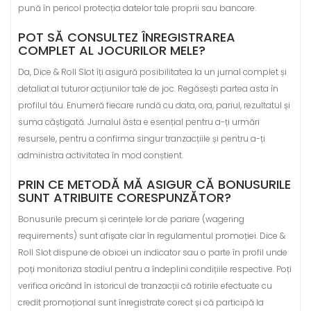
pună în pericol protecția datelor tale proprii sau bancare.
POT SĂ CONSULTEZ ÎNREGISTRAREA
COMPLET AL JOCURILOR MELE?
Da, Dice & Roll Slot îți asigură posibilitatea la un jurnal complet și
detaliat al tuturor acțiunilor tale de joc. Regăsești partea asta în
profilul tău. Enumeră fiecare rundă cu data, ora, pariul, rezultatul și
suma câștigată. Jurnalul ăsta e esențial pentru a-ți urmări
resursele, pentru a confirma singur tranzacțiile și pentru a-ți
administra activitatea în mod conștient.
PRIN CE METODĂ MĂ ASIGUR CĂ BONUSURILE
SUNT ATRIBUITE CORESPUNZĂTOR?
Bonusurile precum și cerințele lor de pariare (wagering
requirements) sunt afișate clar în regulamentul promoției. Dice &
Roll Slot dispune de obicei un indicator sau o parte în profil unde
poți monitoriza stadiul pentru a îndeplini condițiile respective. Poți
verifica oricând în istoricul de tranzacții că rotirile efectuate cu
credit promoțional sunt înregistrate corect și că participă la