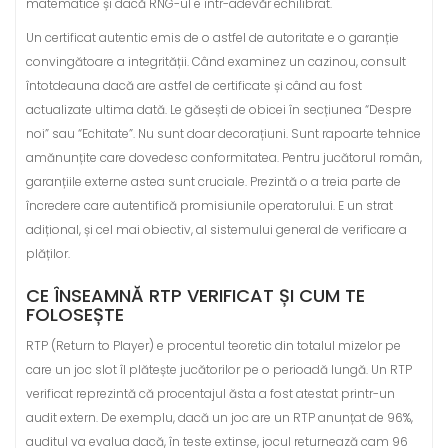
matematice și dacă RNG-ul e într-adevăr echilibrat.
Un certificat autentic emis de o astfel de autoritate e o garanție
convingătoare a integrității. Când examinez un cazinou, consult
întotdeauna dacă are astfel de certificate și când au fost
actualizate ultima dată. Le găsești de obicei în secțiunea “Despre
noi” sau “Echitate”. Nu sunt doar decorațiuni. Sunt rapoarte tehnice
amănunțite care dovedesc conformitatea. Pentru jucătorul român,
garanțiile externe astea sunt cruciale. Prezintă o a treia parte de
încredere care autentifică promisiunile operatorului. E un strat
adițional, și cel mai obiectiv, al sistemului general de verificare a
plăților.
CE ÎNSEAMNĂ RTP VERIFICAT ȘI CUM TE
FOLOSEȘTE
RTP (Return to Player) e procentul teoretic din totalul mizelor pe
care un joc slot îl plătește jucătorilor pe o perioadă lungă. Un RTP
verificat reprezintă că procentajul ăsta a fost atestat printr-un
audit extern. De exemplu, dacă un joc are un RTP anunțat de 96%,
auditul va evalua dacă, în teste extinse, jocul returnează cam 96