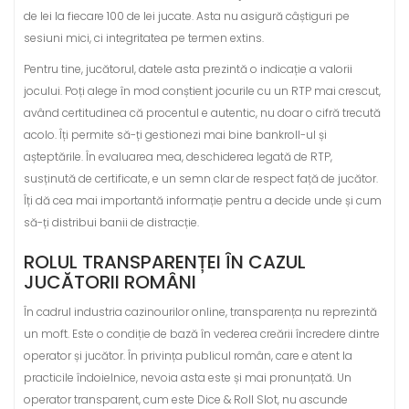
de lei la fiecare 100 de lei jucate. Asta nu asigură câștiguri pe
sesiuni mici, ci integritatea pe termen extins.
Pentru tine, jucătorul, datele asta prezintă o indicație a valorii
jocului. Poți alege în mod conștient jocurile cu un RTP mai crescut,
având certitudinea că procentul e autentic, nu doar o cifră trecută
acolo. Îți permite să-ți gestionezi mai bine bankroll-ul și
așteptările. În evaluarea mea, deschiderea legată de RTP,
susținută de certificate, e un semn clar de respect față de jucător.
Îți dă cea mai importantă informație pentru a decide unde și cum
să-ți distribui banii de distracție.
ROLUL TRANSPARENȚEI ÎN CAZUL
JUCĂTORII ROMÂNI
În cadrul industria cazinourilor online, transparența nu reprezintă
un moft. Este o condiție de bază în vederea creării încredere dintre
operator și jucător. În privința publicul român, care e atent la
practicile îndoielnice, nevoia asta este și mai pronunțată. Un
operator transparent, cum este Dice & Roll Slot, nu ascunde