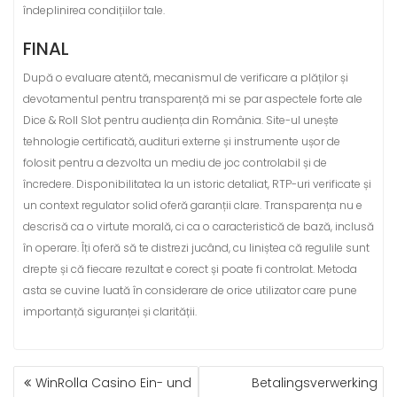
îndeplinirea condițiilor tale.
FINAL
După o evaluare atentă, mecanismul de verificare a plăților și
devotamentul pentru transparență mi se par aspectele forte ale
Dice & Roll Slot pentru audiența din România. Site-ul unește
tehnologie certificată, audituri externe și instrumente ușor de
folosit pentru a dezvolta un mediu de joc controlabil și de
încredere. Disponibilitatea la un istoric detaliat, RTP-uri verificate și
un context regulator solid oferă garanții clare. Transparența nu e
descrisă ca o virtute morală, ci ca o caracteristică de bază, inclusă
în operare. Îți oferă să te distrezi jucând, cu liniștea că regulile sunt
drepte și că fiecare rezultat e corect și poate fi controlat. Metoda
asta se cuvine luată în considerare de orice utilizator care pune
importanță siguranței și clarității.
WinRolla Casino Ein- und
Betalingsverwerking