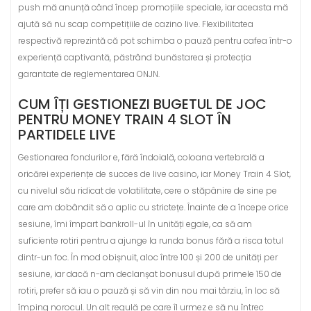
push mă anunță când încep promoțiile speciale, iar aceasta mă
ajută să nu scap competițiile de cazino live. Flexibilitatea
respectivă reprezintă că pot schimba o pauză pentru cafea într-o
experiență captivantă, păstrând bunăstarea și protecția
garantate de reglementarea ONJN.
CUM ÎȚI GESTIONEZI BUGETUL DE JOC
PENTRU MONEY TRAIN 4 SLOT ÎN
PARTIDELE LIVE
Gestionarea fondurilor e, fără îndoială, coloana vertebrală a
oricărei experiențe de succes de live casino, iar Money Train 4 Slot,
cu nivelul său ridicat de volatilitate, cere o stăpânire de sine pe
care am dobândit să o aplic cu strictețe. Înainte de a începe orice
sesiune, îmi împart bankroll-ul în unități egale, ca să am
suficiente rotiri pentru a ajunge la runda bonus fără a risca totul
dintr-un foc. În mod obișnuit, aloc între 100 și 200 de unități per
sesiune, iar dacă n-am declanșat bonusul după primele 150 de
rotiri, prefer să iau o pauză și să vin din nou mai târziu, în loc să
împing norocul. Un alt regulă pe care îl urmez e să nu întrec