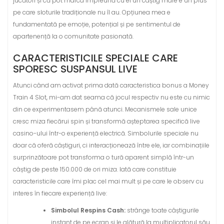
jucători și că pot marca împreună cu ei un câștig mare e un plus
pe care sloturile tradiționale nu îl au. Opțiunea mea e
fundamentată pe emoție, potențial și pe sentimentul de
apartenență la o comunitate pasionată.
CARACTERISTICILE SPECIALE CARE
SPORESC SUSPANSUL LIVE
Atunci când am activat prima dată caracteristica bonus a Money
Train 4 Slot, mi-am dat seama că jocul respectiv nu este cu nimic
din ce experimentasem până atunci. Mecanismele sale unice
cresc miza fiecărui spin și transformă așteptarea specifică live
casino-ului într-o experiență electrică. Simbolurile speciale nu
doar că oferă câștiguri, ci interacționează între ele, iar combinațiile
surprinzătoare pot transforma o tură aparent simplă într-un
câștig de peste 150.000 de ori miza. Iată care constituie
caracteristicile care îmi plac cel mai mult și pe care le observ cu
interes în fiecare experiență live:
Simbolul Respins Cash:
strânge toate câștigurile
instant de pe ecran și le alătură la multiplicatorul său