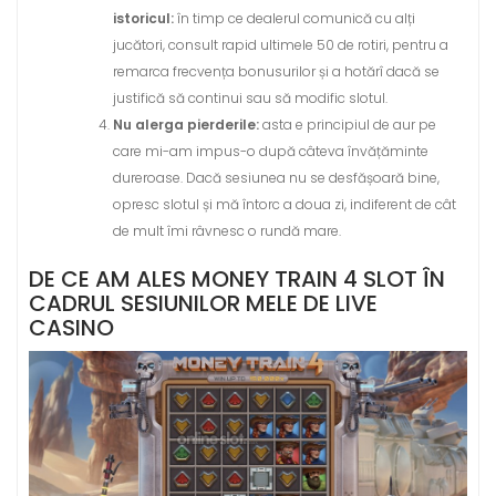
istoricul:
în timp ce dealerul comunică cu alți
jucători, consult rapid ultimele 50 de rotiri, pentru a
remarca frecvența bonusurilor și a hotărî dacă se
justifică să continui sau să modific slotul.
Nu alerga pierderile:
asta e principiul de aur pe
care mi-am impus-o după câteva învățăminte
dureroase. Dacă sesiunea nu se desfășoară bine,
opresc slotul și mă întorc a doua zi, indiferent de cât
de mult îmi râvnesc o rundă mare.
DE CE AM ALES MONEY TRAIN 4 SLOT ÎN
CADRUL SESIUNILOR MELE DE LIVE
CASINO