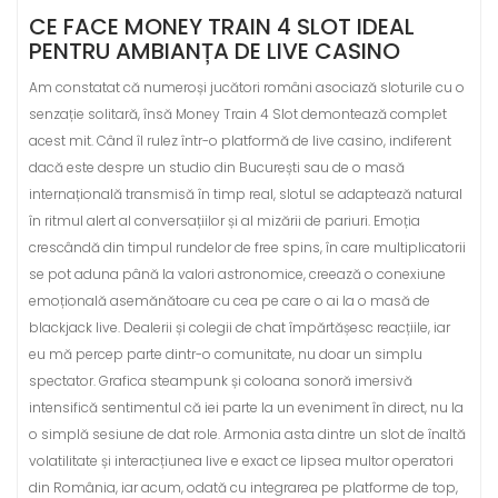
CE FACE MONEY TRAIN 4 SLOT IDEAL
PENTRU AMBIANȚA DE LIVE CASINO
Am constatat că numeroși jucători români asociază sloturile cu o
senzație solitară, însă Money Train 4 Slot demontează complet
acest mit. Când îl rulez într-o platformă de live casino, indiferent
dacă este despre un studio din București sau de o masă
internațională transmisă în timp real, slotul se adaptează natural
în ritmul alert al conversațiilor și al mizării de pariuri. Emoția
crescândă din timpul rundelor de free spins, în care multiplicatorii
se pot aduna până la valori astronomice, creează o conexiune
emoțională asemănătoare cu cea pe care o ai la o masă de
blackjack live. Dealerii și colegii de chat împărtășesc reacțiile, iar
eu mă percep parte dintr-o comunitate, nu doar un simplu
spectator. Grafica steampunk și coloana sonoră imersivă
intensifică sentimentul că iei parte la un eveniment în direct, nu la
o simplă sesiune de dat role. Armonia asta dintre un slot de înaltă
volatilitate și interacțiunea live e exact ce lipsea multor operatori
din România, iar acum, odată cu integrarea pe platforme de top,