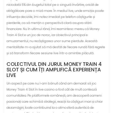
niciodată 5% din bugetul total pe o singură învârtire, oricât de
atrăgătoare pare o miză mare. În mediul live, unde emoția poate
influența deciziile, îmi notez imediat pe telefon câștigurile și
pierderile, ca să mențin o perspectivă clară asupra stării
financiare. Nu în ultimul rând, îmi reamintesc mereu că Money
Train 4 Slot e un joc de noroc, iar obiectivul principal e
amuzamentul, nu recâștigarea unor sume pierdute. Această
mentalitate m-a ajutat să mă desfăt de fiecare rundă fără regrete
și să transform fiecare sesiune live într-o amintire plăcută.
COLECTIVUL DIN JURUL MONEY TRAIN 4
SLOT ȘI CUM ÎȚI AMPLIFICĂ EXPERIENȚA
LIVE
Un aspect pe care nu l-am bănuit când am demarat să joc
Money Train 4 Slot în live casino a fost cât de mult contează
comunitatea. Pe platformele românești, am descoperit oameni
pasionați care schimbă strategii, reacții la câștiguri mari și chiar
dezamăgiri, toate contribuind la o atmosferă autentică de