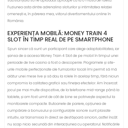
substanțială să fie aplaudat aproape ca la o masă de ruletă.
Fuziunea asta dintre adrenalina sloturilor și intimitatea relației
omenești e, în părerea mea, viitorul divertismentului online în
România.
EXPERIENȚA MOBILĂ: MONEY TRAIN 4
SLOT ÎN TIMP REAL DE PE SMARTPHONE
Spun sincer că sunt un participant care alege adaptabilitatea, iar
șansa de a accesa Money Train 4 Slot de pe mobil în timpul unei
perioade de live casino a fost o descoperire. Programele și site-
urile mobile perfecționate ale furnizorilor locali îmi permit să mă
alătur unei mese live și să dau la rolele în același timp, fără niciun
compromis la calitatea graficii sau finețea efectelor. Am încercat
jocul pe mai multe dispozitive, de la telefoane mid-range până la
tablete, și am fost uimit de cât de bine se potrivește aspectul la
monitoarele compacte. Butoanele de pariere, opțiunea de
cumpărare a bonusului și configurațiile sonore sunt plasate
intuitiv, iar transmisia în direct se desfășoară sincron, astfel încât
nu scap nicio secundă din interacțiunea cu operatorul. Notificările