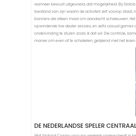
wanneer bewust uitgevoerd, dat mogelijkheid. Bij Slotobi
toestand van zijn waarin de activiteit zelf voorop staat
banners die alleen maar om aandacht schreeuwen. Het im
opwindende live dealer sessies, en zelfs casual games
ondervinding te sturen zoals ik dat wil. Die controle, s
manier om even af te schakelen, gelijkend met het lezen 
DE NEDERLANDSE SPELER CENTRAAL
Wat Slotobit Casino voor mij werkelijk onderscheidt in 