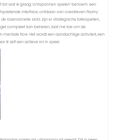
ert tot wat ik graag ‘ontspannen spelen’ benoem: een
elfsprekende interface, ontdaan van overdreven flashy
razendsnelle slots zijn er strategische tafelspellen,
udget compleet kan beheren, laat me toe om de
n mentale flow. Het wordt een aandachtige activiteit, een
ik zelf een actieve rol in speel.
derlandse speler als uitgangspunt neemt. Dit is geen