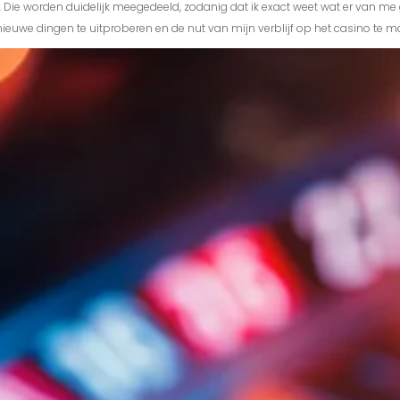
. Die worden duidelijk meegedeeld, zodanig dat ik exact weet wat er van me
ieuwe dingen te uitproberen en de nut van mijn verblijf op het casino te m