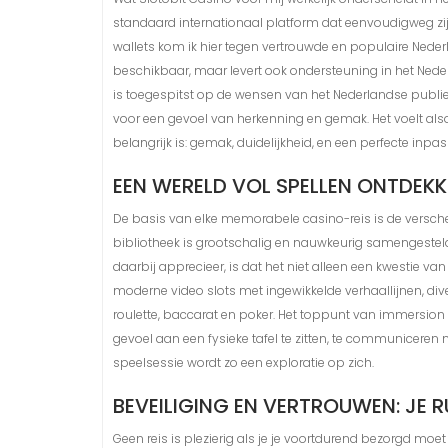
standaard internationaal platform dat eenvoudigweg zij
wallets kom ik hier tegen vertrouwde en populaire Neder
beschikbaar, maar levert ook ondersteuning in het Nederl
is toegespitst op de wensen van het Nederlandse publie
voor een gevoel van herkenning en gemak. Het voelt also
belangrijk is: gemak, duidelijkheid, en een perfecte inpas
EEN WERELD VOL SPELLEN ONTDEKKE
De basis van elke memorabele casino-reis is de versche
bibliotheek is grootschalig en nauwkeurig samengesteld
daarbij apprecieer, is dat het niet alleen een kwestie va
moderne video slots met ingewikkelde verhaallijnen, div
roulette, baccarat en poker. Het toppunt van immersion v
gevoel aan een fysieke tafel te zitten, te communiceren
speelsessie wordt zo een exploratie op zich.
BEVEILIGING EN VERTROUWEN: JE
Geen reis is plezierig als je je voortdurend bezorgd moe