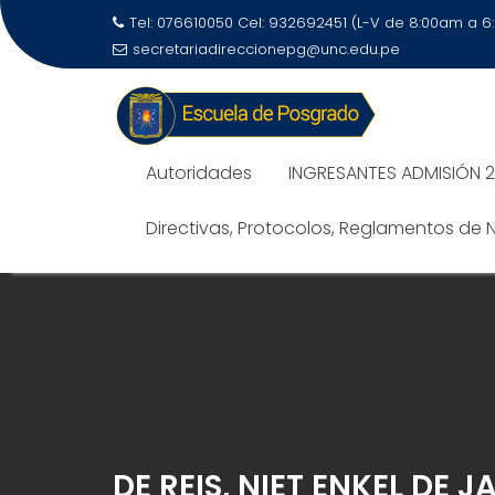
Tel: 076610050 Cel: 932692451 (L-V de 8:00am a 
secretariadireccionepg@unc.edu.pe
Autoridades
INGRESANTES ADMISIÓN 
Directivas, Protocolos, Reglamentos de
DE REIS, NIET ENKEL DE