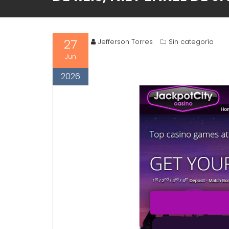
27
Jefferson Torres
Sin categoría
Jun
2026