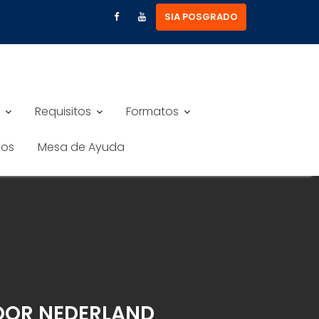
SIA POSGRADO
Requisitos
Formatos
nos
Mesa de Ayuda
 VOOR NEDERLAND