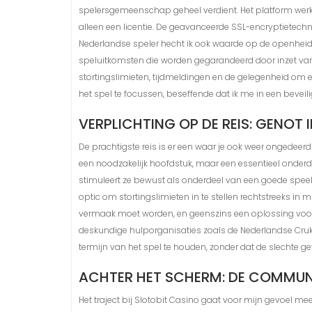
spelersgemeenschap geheel verdient. Het platform werkt on
alleen een licentie. De geavanceerde SSL-encryptietechn
Nederlandse speler hecht ik ook waarde op de openheid
speluitkomsten die worden gegarandeerd door inzet van
stortingslimieten, tijdmeldingen en de gelegenheid om ee
het spel te focussen, beseffende dat ik me in een bevei
VERPLICHTING OP DE REIS: GENOT
De prachtigste reis is er een waar je ook weer ongedeer
een noodzakelijk hoofdstuk, maar een essentieel onderdee
stimuleert ze bewust als onderdeel van een goede speelhoud
optic om stortingslimieten in te stellen rechtstreeks i
vermaak moet worden, en geenszins een oplossing voor fi
deskundige hulporganisaties zoals de Nederlandse Cruks
termijn van het spel te houden, zonder dat de slechte 
ACHTER HET SCHERM: DE COMMUN
Het traject bij Slotobit Casino gaat voor mijn gevoel me