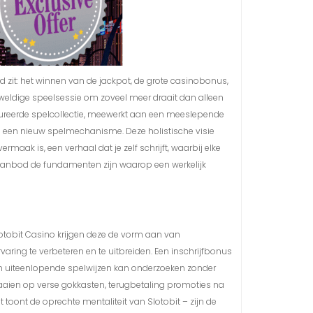
nd zit: het winnen van de jackpot, de grote casinobonus,
weldige speelsessie om zoveel meer draait dan alleen
cureerde spelcollectie, meewerkt aan een meeslepende
van een nieuw spelmechanisme. Deze holistische visie
aak is, een verhaal dat je zelf schrijft, waarbij elke
d aanbod de fundamenten zijn waarop een werkelijk
tobit Casino krijgen deze de vorm aan van
varing te verbeteren en te uitbreiden. Een inschrijfbonus
 en uiteenlopende spelwijzen kan onderzoeken zonder
raaien op verse gokkasten, terugbetaling promoties na
t toont de oprechte mentaliteit van Slotobit – zijn de