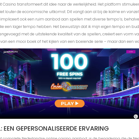
t Casino transformeert dit idee naar de werkelijkheid. Het platform stimule
, niet louter de economische uitkomst. Dit vangt aan al bij de kalme en vanz
pliceert ook een ruim aanbod aan spellen met diverse tempo’s; behalve de 
 die een lager tempo hebben. Het bewustzijn dat ik mijn eigen tempo en b
amengevoegd met de uitstekende kwaliteit van de spellen, creëert een vorm va
van een mooi boek of het kijken van een boeiende serie – maar dan een waar 
: EEN GEPERSONALISEERDE ERVARING
het complete Nederlandse online casino aanbod, is de benadering die de Ne