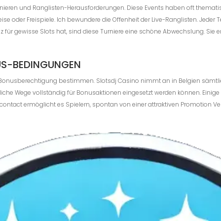
urnieren und Ranglisten-Herausforderungen. Diese Events haben oft themat
der Freispiele. Ich bewundere die Offenheit der Live-Ranglisten. Jeder Te
ferenz für gewisse Slots hat, sind diese Turniere eine schöne Abwechslung. S
US-BEDINGUNGEN
onusberechtigung bestimmen. Slotsdj Casino nimmt an in Belgien sämtlich
mtliche Wege vollständig für Bonusaktionen eingesetzt werden können. Eini
 Bancontact ermöglicht es Spielern, spontan von einer attraktiven Promoti