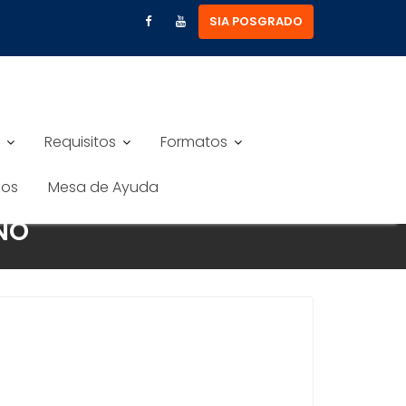
SIA POSGRADO
Requisitos
Formatos
nos
Mesa de Ayuda
NO