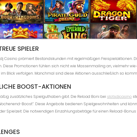
TREUE SPIELER
lotsdj Casino prämiert Bestandskunden mit regelmäßigen Freispielaktionen. 
Diese Promotionen fühlen sich nicht wie Massenmailing an, vielmehr wie ei
im Blick verfolgen. Manchmal sind diese Aktionen ausschließlich so kommu
LICHE BOOST-AKTIONEN
mäßig zusätzliches Spielguthaben gibt. Die Reload Boni bei
slotsdjcasino
st
Wochenend-Boost”. Diese Angebote bedienen Spielgewohnheiten und können
r Spielzeit. Die notwendigen Einzahlungsbeträge für einen Reload-Bonus 
LENGES