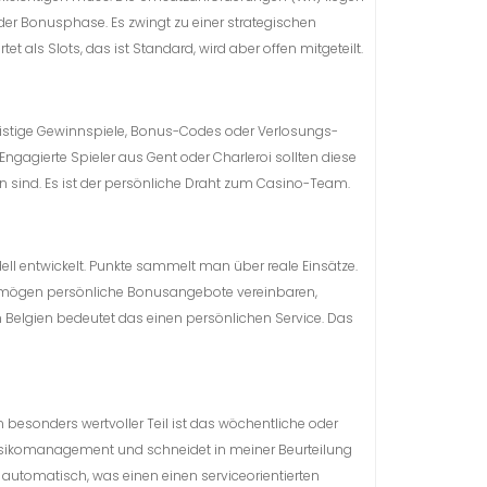
 der Bonusphase. Es zwingt zu einer strategischen
t als Slots, das ist Standard, wird aber offen mitgeteilt.
fristige Gewinnspiele, Bonus-Codes oder Verlosungs-
ngagierte Spieler aus Gent oder Charleroi sollten diese
en sind. Es ist der persönliche Draht zum Casino-Team.
ll entwickelt. Punkte sammelt man über reale Einsätze.
e vermögen persönliche Bonusangebote vereinbaren,
n Belgien bedeutet das einen persönlichen Service. Das
besonders wertvoller Teil ist das wöchentliche oder
 Risikomanagement und schneidet in meiner Beurteilung
 automatisch, was einen einen serviceorientierten