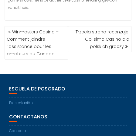
game shows. Het is de authentieke casino-ervaring, gewoon
vanuit huis.
Winmasters Casino –
Trzecia strona recenzuje:
Comment joindre
Golisimo Casino dla
l’assistance pour les
polskich graczy
amateurs du Canada
ESCUELA DE POSGRADO
Presentación
CONTACTANOS
Contacto