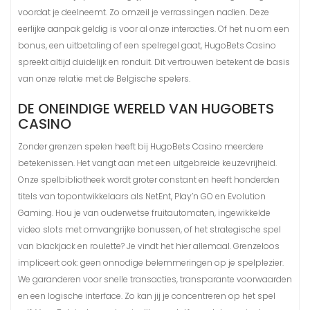
voordat je deelneemt. Zo omzeil je verrassingen nadien. Deze
eerlijke aanpak geldig is voor al onze interacties. Of het nu om een
bonus, een uitbetaling of een spelregel gaat, HugoBets Casino
spreekt altijd duidelijk en ronduit. Dit vertrouwen betekent de basis
van onze relatie met de Belgische spelers.
DE ONEINDIGE WERELD VAN HUGOBETS
CASINO
Zonder grenzen spelen heeft bij HugoBets Casino meerdere
betekenissen. Het vangt aan met een uitgebreide keuzevrijheid.
Onze spelbibliotheek wordt groter constant en heeft honderden
titels van topontwikkelaars als NetEnt, Play’n GO en Evolution
Gaming. Hou je van ouderwetse fruitautomaten, ingewikkelde
video slots met omvangrijke bonussen, of het strategische spel
van blackjack en roulette? Je vindt het hier allemaal. Grenzeloos
impliceert ook: geen onnodige belemmeringen op je spelplezier.
We garanderen voor snelle transacties, transparante voorwaarden
en een logische interface. Zo kan jij je concentreren op het spel