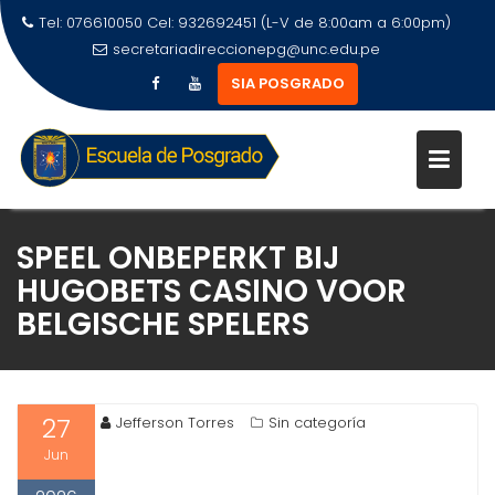
Tel: 076610050 Cel: 932692451 (L-V de 8:00am a 6:00pm)
secretariadireccionepg@unc.edu.pe
SIA POSGRADO
SPEEL ONBEPERKT BIJ
HUGOBETS CASINO VOOR
BELGISCHE SPELERS
27
Jefferson Torres
Sin categoría
Jun