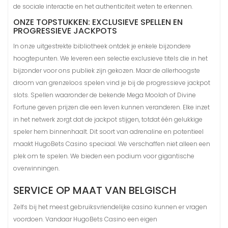
de sociale interactie en het authenticiteit weten te erkennen.
ONZE TOPSTUKKEN: EXCLUSIEVE SPELLEN EN
PROGRESSIEVE JACKPOTS
In onze uitgestrekte bibliotheek ontdek je enkele bijzondere
hoogtepunten. We leveren een selectie exclusieve titels die in het
bijzonder voor ons publiek zijn gekozen. Maar de allerhoogste
droom van grenzeloos spelen vind je bij de progressieve jackpot
slots. Spellen waaronder de bekende Mega Moolah of Divine
Fortune geven prijzen die een leven kunnen veranderen. Elke inzet
in het netwerk zorgt dat de jackpot stijgen, totdat één gelukkige
speler hem binnenhaalt. Dit soort van adrenaline en potentieel
maakt HugoBets Casino speciaal. We verschaffen niet alleen een
plek om te spelen. We bieden een podium voor gigantische
overwinningen.
SERVICE OP MAAT VAN BELGISCH
Zelfs bij het meest gebruiksvriendelijke casino kunnen er vragen
voordoen. Vandaar HugoBets Casino een eigen