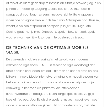
of tablet. Je dient geen app te installeren. Start je browser, log in en
je hebt onmiddellijk toegang tot alle spellen. De interface is
aangepast voor touchscreens, met overzichtelijke knoppen en
vloeiende navigatie. Ben je in de trein van Antwerpen naar Brussel,
wacht je op een afspraak of ontspan je in je tuin? HugoBets
Casino gaat met je mee. Onbeperkt spelen betekent ook: spelen
waar en wanneer jij wilt, zonder in te boeten op niveau.
DE TECHNIEK VAN DE OPTIMALE MOBIELE
SESSIE
De vloeiende mobiele ervaring is het gevolg van moderne
webtechnologie zoals HTML5. Deze technologie waarborgt dat
onze spellen snel laden, er fraai uitkomen en soepel draaien, ook
bij een mindere ideale internetverbinding. Alle mogelijkheden, van
betalen en uitbetalen tot communicatie met de helpdesk, zijn
aanwezig in het mobiele platform. We letten ook op
stroomverbruik en datagebruik. Een lange speelsessie zuigt je
toestel niet leeg. Voor Belgische spelers met een actief leven geeft
dit de ultieme onafhankelijkheid. Het complete casino, met alle