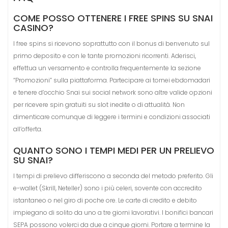
COME POSSO OTTENERE I FREE SPINS SU SNAI
CASINO?
I free spins si ricevono soprattutto con il bonus di benvenuto sul
primo deposito e con le tante promozioni ricorrenti. Aderisci,
effettua un versamento e controlla frequentemente la sezione
“Promozioni” sulla piattaforma. Partecipare ai tornei ebdomadari
e tenere d’occhio Snai sui social network sono altre valide opzioni
per ricevere spin gratuiti su slot inedite o di attualità. Non
dimenticare comunque di leggere i termini e condizioni associati
all’offerta.
QUANTO SONO I TEMPI MEDI PER UN PRELIEVO
SU SNAI?
I tempi di prelievo differiscono a seconda del metodo preferito. Gli
e-wallet (Skrill, Neteller) sono i più celeri, sovente con accredito
istantaneo o nel giro di poche ore. Le carte di credito e debito
impiegano di solito da uno a tre giorni lavorativi. I bonifici bancari
SEPA possono volerci da due a cinque giorni. Portare a termine la