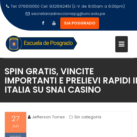
Tel: 076610050 Cel: 932692451 (L-V de 8:00am a 6:00pm)
secretariadireccionepg@unc.edu.pe
SIA POSGRADO
SPIN GRATIS, VINCITE
IMPORTANTI E PRELIEVI RAPIDI 
ITALIA SU SNAI CASINO
27
Jefferson Torres
Sin categoría
Jun