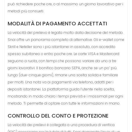
può richiedere poche ore, o al massimo un giorno lavorativo per i
metodi più consueti.
MODALITÀ DI PAGAMENTO ACCETTATI
La velocità del prelievo è legata molto dalla decisione del metodo.
Snai offre un panorama completo di alternative. Gli e-wallet come
Skrill e Neteller sono i più istantanei in assoluto, con accredito
spesso subitaneo o entro poche ore. Le carte VISA e Mastercard
seguono a ruota, con tempi che possono variare da uno a tre
giorni lavorativi. Il bonifico bancario SEPA, anche se un po’ più
lungo (due-cinque giorni), rimane una scelta solida e familiare
per molti. Una nota va ai pagamenti via telefono, adatti per i
depositi istantanei. La piattaforma guida l’utente nella scelta,
mostrando in modo chiaro i tempi previsti e i massimali per ogni
metodo. Ti permette di optare con tutte le informazioni in mano.
CONTROLLO DEL CONTO E PROTEZIONE
La velocità dei prelievi è collegata a una procedura di verifica
(KYC) necessaria per la tutela di tutti. Snai domanda l’invio di un