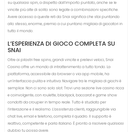
su qualsiasi spin, a dispetto dall’importo puntato, anche se le
vincite più alte di solito sono legate a combinazioni specifiche.
Avere accesso a queste reti da Snai significa che stai puntando
allo stesso, enorme, premio a cui puntano migliaia di giocatori in
tutto il mondo.
L’ESPERIENZA DI GIOCO COMPLETA SU
SNAI
Oltre ai pilastri free spins, grandi vincite e prelievi veloci, Snai
Casino offre un mondo di intrattenimento a tutto tondo. La
piattaforma, accessibile da browser o via app mobile, ha
un’interfaccia pulita e intuitiva. Navigare tra le migliaia di giochi è
semplice. Non ci sono solo slot. Trovi una sezione live casino ricca
e coinvolgente, con roulette, blackjack, baccarat e game show
condotti da croupier in tempo reale. Tutto è studiato per
l’interazione e il realismo. L’assistenza clienti, raggiungibile via
chat live, email e telefono, completa il quadro. Il supporto è
reattivo, competente e parla italiano. È pronto a risolvere qualsiasi
dubbio tu possa avere.