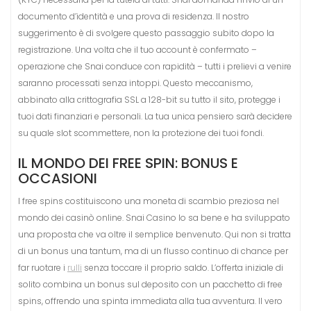
documento d’identità e una prova di residenza. Il nostro
suggerimento è di svolgere questo passaggio subito dopo la
registrazione. Una volta che il tuo account è confermato –
operazione che Snai conduce con rapidità – tutti i prelievi a venire
saranno processati senza intoppi. Questo meccanismo,
abbinato alla crittografia SSL a 128-bit su tutto il sito, protegge i
tuoi dati finanziari e personali. La tua unica pensiero sarà decidere
su quale slot scommettere, non la protezione dei tuoi fondi.
IL MONDO DEI FREE SPIN: BONUS E
OCCASIONI
I free spins costituiscono una moneta di scambio preziosa nel
mondo dei casinò online. Snai Casino lo sa bene e ha sviluppato
una proposta che va oltre il semplice benvenuto. Qui non si tratta
di un bonus una tantum, ma di un flusso continuo di chance per
far ruotare i
rulli
senza toccare il proprio saldo. L’offerta iniziale di
solito combina un bonus sul deposito con un pacchetto di free
spins, offrendo una spinta immediata alla tua avventura. Il vero