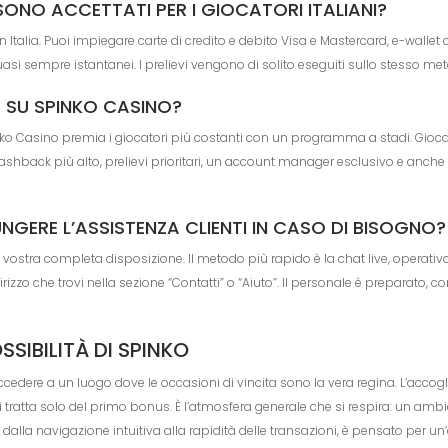
ONO ACCETTATI PER I GIOCATORI ITALIANI?
 Italia. Puoi impiegare carte di credito e debito Visa e Mastercard, e-wallet c
asi sempre istantanei. I prelievi vengono di solito eseguiti sullo stesso me
 SU SPINKO CASINO?
inko Casino premia i giocatori più costanti con un programma a stadi. Gioca
hback più alto, prelievi prioritari, un account manager esclusivo e anche reg
ERE L’ASSISTENZA CLIENTI IN CASO DI BISOGNO?
 a vostra completa disposizione. Il metodo più rapido è la chat live, operativ
rizzo che trovi nella sezione “Contatti” o “Aiuto”. Il personale è preparato, c
SSIBILITÀ DI SPINKO
ccedere a un luogo dove le occasioni di vincita sono la vera regina. L’accogl
si tratta solo del primo bonus. È l’atmosfera generale che si respira: un a
dalla navigazione intuitiva alla rapidità delle transazioni, è pensato per u