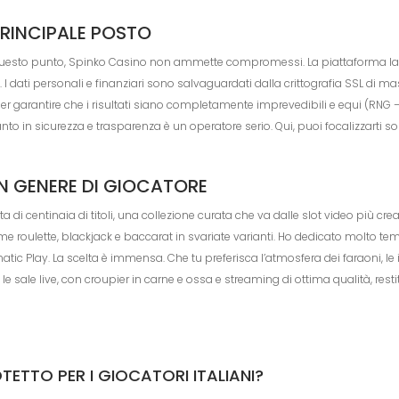
 PRINCIPALE POSTO
Su questo punto, Spinko Casino non ammette compromessi. La piattaforma lav
I dati personali e finanziari sono salvaguardati dalla crittografia SSL di mass
terzi, per garantire che i risultati siano completamente imprevedibili e equi
 in sicurezza e trasparenza è un operatore serio. Qui, puoi focalizzarti sol
N GENERE DI GIOCATORE
ta di centinaia di titoli, una collezione curata che va dalle slot video più cre
come roulette, blackjack e baccarat in svariate varianti. Ho dedicato molto te
matic Play. La scelta è immensa. Che tu preferisca l’atmosfera dei faraoni, le 
a, le sale live, con croupier in carne e ossa e streaming di ottima qualità, re
TETTO PER I GIOCATORI ITALIANI?