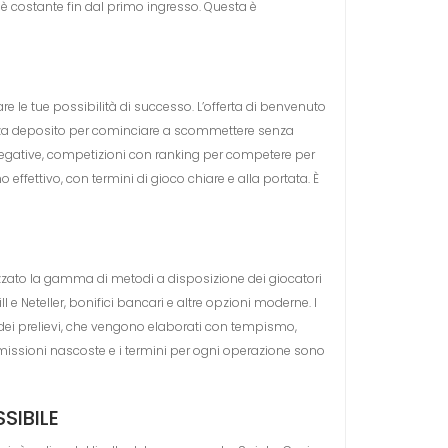
è costante fin dal primo ingresso. Questa è
 le tue possibilità di successo. L’offerta di benvenuto
enza deposito per cominciare a scommettere senza
gative, competizioni con ranking per competere per
effettivo, con termini di gioco chiare e alla portata. È
zato la gamma di metodi a disposizione dei giocatori
 e Neteller, bonifici bancari e altre opzioni moderne. I
to dei prelievi, che vengono elaborati con tempismo,
mmissioni nascoste e i termini per ogni operazione sono
SIBILE