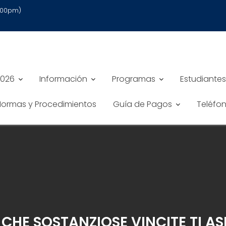
6:00pm)
2026
Información
Programas
Estudiantes
 Normas y Procedimientos
Guía de Pagos
Teléfo
HE SOSTANZIOSE VINCITE TI AS