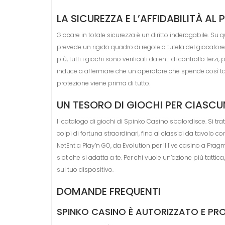
LA SICUREZZA E L’AFFIDABILITÀ AL
Giocare in totale sicurezza è un diritto inderogabile. 
prevede un rigido quadro di regole a tutela del giocatore. 
più, tutti i giochi sono verificati da enti di controllo 
induce a affermare che un operatore che spende così tanto
protezione viene prima di tutto.
UN TESORO DI GIOCHI PER CIASCU
Il catalogo di giochi di Spinko Casino sbalordisce. Si trat
colpi di fortuna straordinari, fino ai classici da tavolo 
NetEnt a Play’n GO, da Evolution per il live casino a Prag
slot che si adatta a te. Per chi vuole un’azione più tattic
sul tuo dispositivo.
DOMANDE FREQUENTI
SPINKO CASINO È AUTORIZZATO E PRO