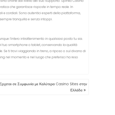
casinò online dal livello del suo supporto. Spinko Casino
pratica che garantisce risposte in tempo reale. In
i e cordiali. Sono autentici esperti della piattaforma,
 sempre tranquilla e senza intoppi.
que l’intero intrattenimento in qualsiasi posto tu sia.
el tuo smartphone o tablet, conservando la qualità
e. Se ti trovi viaggiando in treno, a riposo o sul divano di
ming nel momento e nel luogo che preferisci ha reso
 Έρχεται σε Συμφωνία με Καλύτερα Casino Sites στην
Ελλάδα