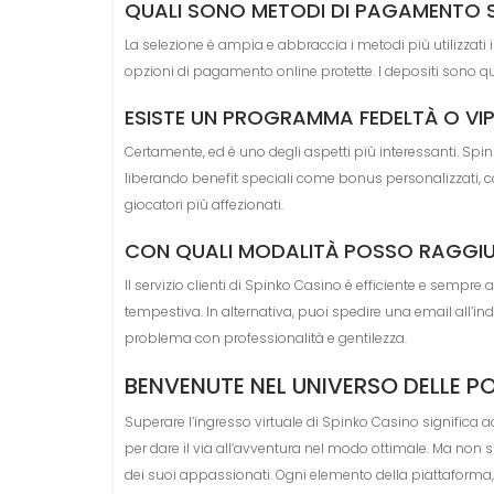
QUALI SONO METODI DI PAGAMENTO S
La selezione è ampia e abbraccia i metodi più utilizzati in
opzioni di pagamento online protette. I depositi sono qu
ESISTE UN PROGRAMMA FEDELTÀ O VIP
Certamente, ed è uno degli aspetti più interessanti. Sp
liberando benefit speciali come bonus personalizzati, cas
giocatori più affezionati.
CON QUALI MODALITÀ POSSO RAGGIUNG
Il servizio clienti di Spinko Casino è efficiente e sempre
tempestiva. In alternativa, puoi spedire una email all’indi
problema con professionalità e gentilezza.
BENVENUTE NEL UNIVERSO DELLE PO
Superare l’ingresso virtuale di Spinko Casino significa a
per dare il via all’avventura nel modo ottimale. Ma non 
dei suoi appassionati. Ogni elemento della piattaforma, 