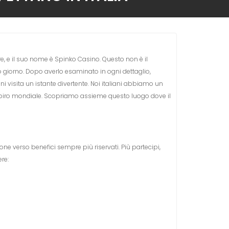
re, e il suo nome è Spinko Casino. Questo non è il
po giorno. Dopo averlo esaminato in ogni dettaglio,
gni visita un istante divertente. Noi italiani abbiamo un
spiro mondiale. Scopriamo assieme questo luogo dove il
ne verso benefici sempre più riservati. Più partecipi,
re: