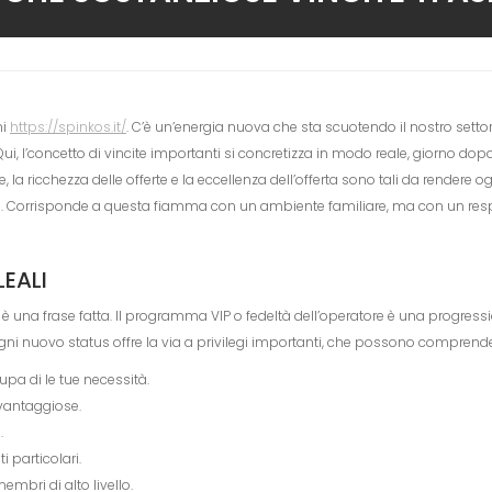
ni
https://spinkos.it/
. C’è un’energia nuova che sta scuotendo il nostro setto
ui, l’concetto di vincite importanti si concretizza in modo reale, giorno do
 la ricchezza delle offerte e la eccellenza dell’offerta sono tali da rendere o
o sa. Corrisponde a questa fiamma con un ambiente familiare, ma con un re
LEALI
è una frase fatta. Il programma VIP o fedeltà dell’operatore è una progressio
gni nuovo status offre la via a privilegi importanti, che possono comprende
pa di le tue necessità.
vantaggiose.
.
 particolari.
membri di alto livello.