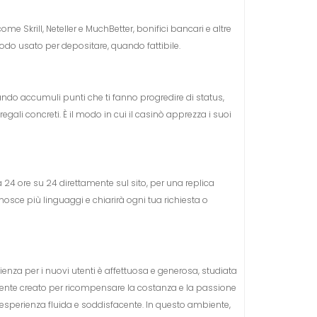
ome Skrill, Neteller e MuchBetter, bonifici bancari e altre
todo usato per depositare, quando fattibile.
ndo accumuli punti che ti fanno progredire di status,
ali concreti. È il modo in cui il casinò apprezza i suoi
a 24 ore su 24 direttamente sul sito, per una replica
onosce più linguaggi e chiarirà ogni tua richiesta o
ienza per i nuovi utenti è affettuosa e generosa, studiata
mbiente creato per ricompensare la costanza e la passione
n’esperienza fluida e soddisfacente. In questo ambiente,