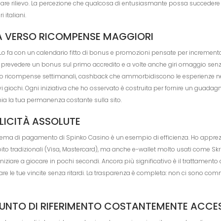
dare rilievo. La percezione che qualcosa di entusiasmante possa succedere 
 italiani.
DA VERSO RICOMPENSE MAGGIORI
o fa con un calendario fitto di bonus e promozioni pensate per incrementare
uò prevedere un bonus sul primo accredito e a volte anche giri omaggio s
no ricompense settimanali, cashback che ammorbidiscono le esperienze ne
giochi. Ogni iniziativa che ho osservato è costruita per fornire un guadagno 
ia la tua permanenza costante sulla sito.
MPLICITÀ ASSOLUTE
stema di pagamento di Spinko Casino è un esempio di efficienza. Ho apprez
ito tradizionali (Visa, Mastercard), ma anche e-wallet molto usati come Skrill
 iniziare a giocare in pochi secondi. Ancora più significativo è il trattamen
are le tue vincite senza ritardi. La trasparenza è completa: non ci sono co
 PUNTO DI RIFERIMENTO COSTANTEMENTE ACCES