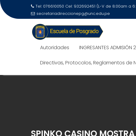
Tel: 076610050 Cel: 932692451 (L-V de 8:00am a 
secretariadireccionepg@unc.edu.pe
Autoridades
INGRESANTES ADMISIÓN 
Directivas, Protocolos, Reglamentos de
SPINKO CASINO MOSTRA C