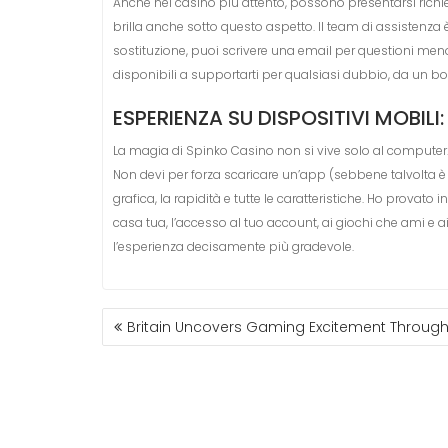
Anche nel casinò più attento, possono presentarsi richies
brilla anche sotto questo aspetto. Il team di assistenza è
sostituzione, puoi scrivere una email per questioni meno u
disponibili a supportarti per qualsiasi dubbio, da un bon
ESPERIENZA SU DISPOSITIVI MOBILI
La magia di Spinko Casino non si vive solo al computer. 
Non devi per forza scaricare un’app (sebbene talvolta è
grafica, la rapidità e tutte le caratteristiche. Ho provato
casa tua, l’accesso al tuo account, ai giochi che ami e 
l’esperienza decisamente più gradevole.
Britain Uncovers Gaming Excitement Through T