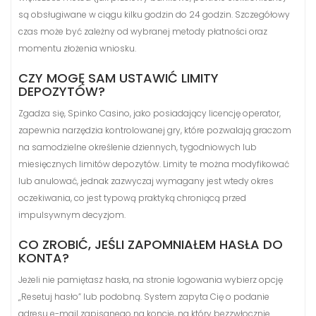
są obsługiwane w ciągu kilku godzin do 24 godzin. Szczegółowy
czas może być zależny od wybranej metody płatności oraz
momentu złożenia wniosku.
CZY MOGĘ SAM USTAWIĆ LIMITY
DEPOZYTÓW?
Zgadza się, Spinko Casino, jako posiadający licencję operator,
zapewnia narzędzia kontrolowanej gry, które pozwalają graczom
na samodzielne określenie dziennych, tygodniowych lub
miesięcznych limitów depozytów. Limity te można modyfikować
lub anulować, jednak zazwyczaj wymagany jest wtedy okres
oczekiwania, co jest typową praktyką chroniącą przed
impulsywnym decyzjom.
CO ZROBIĆ, JEŚLI ZAPOMNIAŁEM HASŁA DO
KONTA?
Jeżeli nie pamiętasz hasła, na stronie logowania wybierz opcję
„Resetuj hasło” lub podobną. System zapyta Cię o podanie
adresu e-mail zapisanego na koncie, na który bezzwłocznie