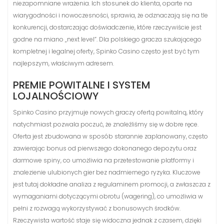
niezapomniane wrażenia. Ich stosunek do klienta, oparte na
wiarygodności i nowoczesności, sprawia, że odznaczają się na tle
konkurencji, dostarczając doświadczenie, które rzeczywiście jest
godne na miano „next level”. Dla polskiego gracza szukającego
kompletnej i legalnej oferty, Spinko Casino często jest być tym
najlepszym, właściwym adresem.
PREMIE POWITALNE I SYSTEM
LOJALNOŚCIOWY
Spinko Casino przyjmuje nowych graczy ofertą powitalną, który
natychmiast pozwala poczuć, że znaleźliśmy się w dobre ręce.
Oferta jest zbudowana w sposób starannie zaplanowany, często
zawierając bonus od pierwszego dokonanego depozytu oraz
darmowe spiny, co umożliwia na przetestowanie platformy i
znalezienie ulubionych gier bez nadmiernego ryzyka. Kluczowe
jest tutaj dokładne analiza z regulaminem promocji, a zwłaszcza z
wymaganiami dotyczącymi obrotu (wagering), co umożliwia w
pełni z rozwagą wykorzystywać z bonusowych środków.
Rzeczywista wartość staje się widoczna jednak z czasem, dzięki