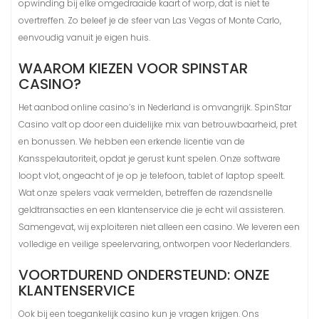
opwinding bij elke omgedraaide kaart of worp, dat is niet te
overtreffen. Zo beleef je de sfeer van Las Vegas of Monte Carlo,
eenvoudig vanuit je eigen huis.
WAAROM KIEZEN VOOR SPINSTAR
CASINO?
Het aanbod online casino’s in Nederland is omvangrijk. SpinStar
Casino valt op door een duidelijke mix van betrouwbaarheid, pret
en bonussen. We hebben een erkende licentie van de
Kansspelautoriteit, opdat je gerust kunt spelen. Onze software
loopt vlot, ongeacht of je op je telefoon, tablet of laptop speelt.
Wat onze spelers vaak vermelden, betreffen de razendsnelle
geldtransacties en een klantenservice die je echt wil assisteren.
Samengevat, wij exploiteren niet alleen een casino. We leveren een
volledige en veilige speelervaring, ontworpen voor Nederlanders.
VOORTDUREND ONDERSTEUND: ONZE
KLANTENSERVICE
Ook bij een toegankelijk casino kun je vragen krijgen. Ons