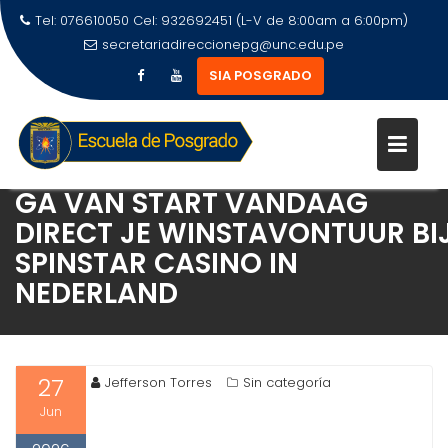
Tel: 076610050 Cel: 932692451 (L-V de 8:00am a 6:00pm)
secretariadireccionepg@unc.edu.pe
SIA POSGRADO
GA VAN START VANDAAG
DIRECT JE WINSTAVONTUUR BI
SPINSTAR CASINO IN
NEDERLAND
27
Jefferson Torres
Sin categoría
Jun