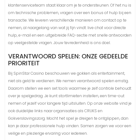
klantenserviceteam staat klaar om je te ondersteunen. Of het nu is
om technische problemen, vragen over een bonus of hulp bij een
transactie. We leveren verschillende manieren om contact op te
nemen, al naargelang van wat jij fijn vindt: live chat voor directe
hulp, e-mail en een uitgebreide FAQ-sectie met snelle antwoorden
op veelgestelde vragen. Jouw tevredenheid is ons doel.
VERANTWOORD SPELEN: ONZE GEDEELDE
PRIORITEIT
Bij SpinStar Casino beschouwen we gokken als entertainment,
niet als geld te verdienen. We nemen verantwoord spelen ernstig.
Daarom stellen we een set tools waarmee je zelf controle behoudt
over je spelgedrag. Je kunt stortlimieten instellen, een time-out
nemen of jezelf voor langere tijd uitsluiten. Op onze website vind je
ook duidelijke links naar organisaties als CRUKS en
Gokverslavingszorg. Mocht het spel je dreigen te ontglippen, dan
kan je daar professionele hulp vinden. Samen zorgen we voor een
veilige en plezierige ervaring voor iedereen.