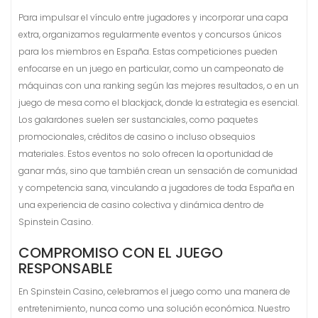
Para impulsar el vínculo entre jugadores y incorporar una capa
extra, organizamos regularmente eventos y concursos únicos
para los miembros en España. Estas competiciones pueden
enfocarse en un juego en particular, como un campeonato de
máquinas con una ranking según las mejores resultados, o en un
juego de mesa como el blackjack, donde la estrategia es esencial.
Los galardones suelen ser sustanciales, como paquetes
promocionales, créditos de casino o incluso obsequios
materiales. Estos eventos no solo ofrecen la oportunidad de
ganar más, sino que también crean un sensación de comunidad
y competencia sana, vinculando a jugadores de toda España en
una experiencia de casino colectiva y dinámica dentro de
Spinstein Casino.
COMPROMISO CON EL JUEGO
RESPONSABLE
En Spinstein Casino, celebramos el juego como una manera de
entretenimiento, nunca como una solución económica. Nuestro