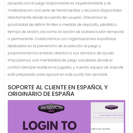
apuesta con el juego responsable es inquebrantable y se
materializa en una serie de herramientas y recursos disponibles
directamente desde la cuenta del usuario. Ofrecemos la
posibilidad de definir límites a medida de depósito, pérdida o
tiempo de sesión, así como la opción de autoexclusión temporal
o permanente. Colaboramos con organizaciones españolas
dedicadas en la prevención de la adicción al juego y
proporcionamos enlaces directos a sus servicios de ayuda.
Impulsamos una mentalidad de juego saludable donde el
control siempre reside en el jugador, y nuestro equipo de soporte
está preparado para apoyar en este punto tan sensible.
SOPORTE AL CLIENTE EN ESPAÑOL Y
ORIGINARIO DE ESPAÑA