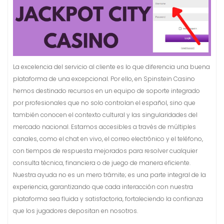
La excelencia del servicio al cliente es lo que diferencia una buena
plataforma de una excepcional. Por ello, en Spinstein Casino
hemos destinado recursos en un equipo de soporte integrado
por profesionales que no solo controlan el español, sino que
también conocen el contexto cultural y las singularidades del
mercado nacional. Estamos accesibles a través de múltiples
canales, como el chat en vivo, el correo electrónico y el teléfono,
con tiempos de respuesta mejorados para resolver cualquier
consulta técnica, financiera o de juego de manera eficiente.
Nuestra ayuda no es un mero trámite; es una parte integral de la
experiencia, garantizando que cada interacción con nuestra
plataforma sea fluida y satisfactoria, fortaleciendo la confianza
que los jugadores depositan en nosotros.