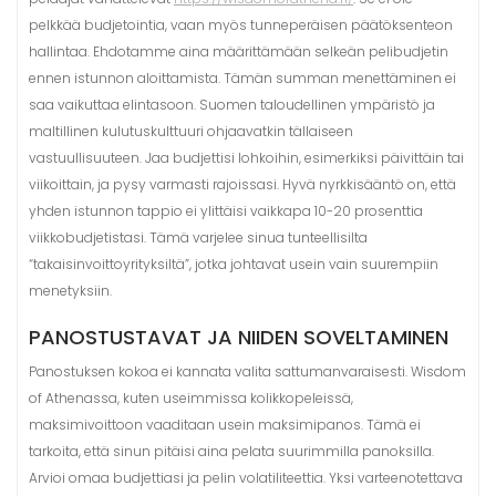
pelkkää budjetointia, vaan myös tunneperäisen päätöksenteon
hallintaa. Ehdotamme aina määrittämään selkeän pelibudjetin
ennen istunnon aloittamista. Tämän summan menettäminen ei
saa vaikuttaa elintasoon. Suomen taloudellinen ympäristö ja
maltillinen kulutuskulttuuri ohjaavatkin tällaiseen
vastuullisuuteen. Jaa budjettisi lohkoihin, esimerkiksi päivittäin tai
viikoittain, ja pysy varmasti rajoissasi. Hyvä nyrkkisääntö on, että
yhden istunnon tappio ei ylittäisi vaikkapa 10-20 prosenttia
viikkobudjetistasi. Tämä varjelee sinua tunteellisilta
“takaisinvoittoyrityksiltä”, jotka johtavat usein vain suurempiin
menetyksiin.
PANOSTUSTAVAT JA NIIDEN SOVELTAMINEN
Panostuksen kokoa ei kannata valita sattumanvaraisesti. Wisdom
of Athenassa, kuten useimmissa kolikkopeleissä,
maksimivoittoon vaaditaan usein maksimipanos. Tämä ei
tarkoita, että sinun pitäisi aina pelata suurimmilla panoksilla.
Arvioi omaa budjettiasi ja pelin volatiliteettia. Yksi varteenotettava