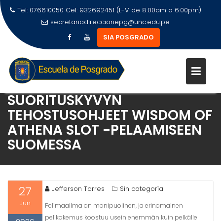
Tel: 076610050 Cel: 932692451 (L-V de 8:00am a 6:00pm)
secretariadireccionepg@unc.edu.pe
SIA POSGRADO
SUORITUSKYVYN
TEHOSTUSOHJEET WISDOM OF
ATHENA SLOT -PELAAMISEEN
SUOMESSA
27
Jefferson Torres
Sin categoría
Jun
Pelimaailma on monipuolinen, ja erinomainen
pelikokemus koostuu usein enemmän kuin pelkälle