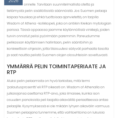
2026
onnelle. Tarvitaan suunnitelmallista otetta ja
tietämystä pelin sisällöllisistä säännöistä. Jos Suomen pelaaja
kaipaa hauskaa ja ehkä tuottoisaa ajanvietettä, on tarjolla
Wisdom of Athena -kolikkopeli, joka on antiikin Kreikan mytologian
parissa. Tässä oppaassa jaamme käytännöllisiä vinkkejä, joiden
turvin onnistut pelisi pyörimään paremmin. Paneudumme
pelikassan käyttämisen hallintaan, pelin sääntöihin ja
konkreettisiin ohjeisiin, jotta tilaisuutesi säilyvät parhaalla tasolla
ja saat nauttia pelistä Suomen olojen olosuhteisiin soveltuvasti.
YMMÄRRÄ PELIN TOIMINTAPERIAATE JA
RTP
Aluksi pelin pelaamista on hyvä tarkistaa, mitä termi
‘palautusprosentti’ eli RTP oikeasti on. Wisdom of Athenalla on
julkaisijansa asettama RTP-arvo, joka ilmaisee, kuinka ison
osuuden panoksista peli laajalla aikavälillä periaatteessa antaa
pelaajille. Kysymyksessä ei ole mikään lyhyen aikavälin varmuus.
Suomen pelaajana tunnemme, että vaihtoehtoina on lukuisia