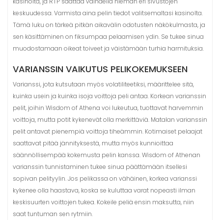
kasinoita, ja RTP saattaa vaihdella hieman eri sivustojen
keskuudessa. Varmista aina pelin tiedot valitsemaltasi kasinolta.
Tämä luku on tärkeä pitkän aikavälin odotusten näkökulmasta, ja
sen käsittäminen on fiksumpaa pelaamisen ydin. Se tukee sinua
muodostamaan oikeat toiveet ja väistämään turhia harmituksia.
VARIANSSIN VAIKUTUS PELIKOKEMUKSEEN
Varianssi, jota kutsutaan myös volatiliteetiksi, määrittelee sitä,
kuinka usein ja kuinka isoja voittoja peli antaa. Korkean varianssin
pelit, joihin Wisdom of Athena voi lukeutua, tuottavat harvemmin
voittoja, mutta potit kykenevät olla merkittäviä. Matalan varianssin
pelit antavat pienempiä voittoja tiheämmin. Kotimaiset pelaajat
saattavat pitää jännityksestä, mutta myös kunnioittaa
säännöllisempää kokemusta pelin kanssa. Wisdom of Athenan
varianssin tunnistaminen tukee sinua päättämään itsellesi
sopivan pelityylin. Jos pelikassa on vähäinen, korkea varianssi
kykenee olla haastava, koska se kuluttaa varat nopeasti ilman
keskisuurten voittojen tukea. Kokeile peliä ensin maksutta, niin
saat tuntuman sen rytmiin.