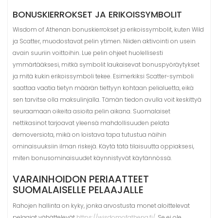
BONUSKIERROKSET JA ERIKOISSYMBOLIT
Wisdom of Athenan bonuskierrokset ja erikoissymbolit, kuten Wild
ja Scatter, muodostavat pelin ytimen. Niiden aktivointi on usein
avain suuriin voittoihin. Lue pelin ohjeet huolellisesti
ymmärtääksesi, mitkä symbolit laukaisevat bonuspyöräytykset
ja mitä kukin erikoissymboli tekee. Esimerkiksi Scatter-symboli
saattaa vaatia tietyn määrän tiettyyn kohtaan pelialuetta, eikä
sen tarvitse olla maksulinjalla. Tämän tiedon avulla voit keskittyä
seuraamaan oikeita asioita pelin aikana. Suomalaiset
nettikasinot tarjoavat yleensä mahdollisuuden pelata
demoversiota, mikä on loistava tapa tutustua näihin
ominaisuuksiin ilman riskejä. Käytä tätä tilaisuutta oppiaksesi,
miten bonusominaisuudet käynnistyvät käytännössä.
VARAINHOIDON PERIAATTEET
SUOMALAISELLE PELAAJALLE
Rahojen hallinta on kyky, jonka arvostusta monet aloittelevat
pelaajat vähättelevät
https://wisdomofathena.fi/
. Se ei ole