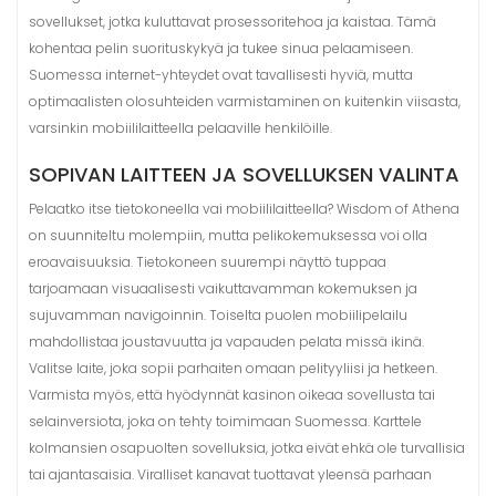
sovellukset, jotka kuluttavat prosessoritehoa ja kaistaa. Tämä
kohentaa pelin suorituskykyä ja tukee sinua pelaamiseen.
Suomessa internet-yhteydet ovat tavallisesti hyviä, mutta
optimaalisten olosuhteiden varmistaminen on kuitenkin viisasta,
varsinkin mobiililaitteella pelaaville henkilöille.
SOPIVAN LAITTEEN JA SOVELLUKSEN VALINTA
Pelaatko itse tietokoneella vai mobiililaitteella? Wisdom of Athena
on suunniteltu molempiin, mutta pelikokemuksessa voi olla
eroavaisuuksia. Tietokoneen suurempi näyttö tuppaa
tarjoamaan visuaalisesti vaikuttavamman kokemuksen ja
sujuvamman navigoinnin. Toiselta puolen mobiilipelailu
mahdollistaa joustavuutta ja vapauden pelata missä ikinä.
Valitse laite, joka sopii parhaiten omaan pelityyliisi ja hetkeen.
Varmista myös, että hyödynnät kasinon oikeaa sovellusta tai
selainversiota, joka on tehty toimimaan Suomessa. Karttele
kolmansien osapuolten sovelluksia, jotka eivät ehkä ole turvallisia
tai ajantasaisia. Viralliset kanavat tuottavat yleensä parhaan