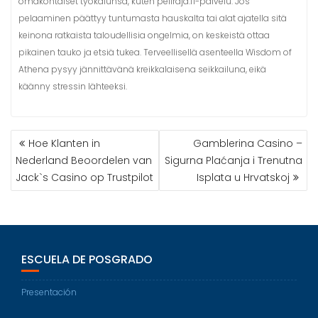
omakohtaiset työkalunsa, kuten peliraja.fi-palvelu. Jos
pelaaminen päättyy tuntumasta hauskalta tai alat ajatella sitä
keinona ratkaista taloudellisia ongelmia, on keskeistä ottaa
pikainen tauko ja etsiä tukea. Terveellisellä asenteella Wisdom of
Athena pysyy jännittävänä kreikkalaisena seikkailuna, eikä
käänny stressin lähteeksi.
Hoe Klanten in
Gamblerina Casino –
Nederland Beoordelen van
Sigurna Plaćanja i Trenutna
Jack`s Casino op Trustpilot
Isplata u Hrvatskoj
ESCUELA DE POSGRADO
Presentación