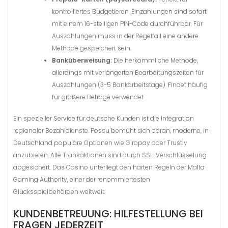
kontrolliertes Budgetieren. Einzahlungen sind sofort
mit einem 16-stelligen PIN-Code durchführbar. Für
Auszahlungen muss in der Regelfall eine andere
Methode gespeichert sein.
Banküberweisung:
Die herkömmliche Methode,
allerdings mit verlängerten Bearbeitungszeiten für
Auszahlungen (3-5 Bankarbeitstage). Findet häufig
für größere Beträge verwendet.
Ein spezieller Service für deutsche Kunden ist die Integration
regionaler Bezahldienste. Possu bemüht sich daran, moderne, in
Deutschland populäre Optionen wie Giropay oder Trustly
anzubieten. Alle Transaktionen sind durch SSL-Verschlüsselung
abgesichert. Das Casino unterliegt den harten Regeln der Malta
Gaming Authority, einer der renommiertesten
Glücksspielbehörden weltweit.
KUNDENBETREUUNG: HILFESTELLUNG BEI
FRAGEN JEDERZEIT