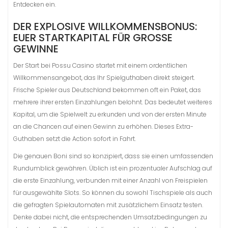
Entdecken ein.
DER EXPLOSIVE WILLKOMMENSBONUS:
EUER STARTKAPITAL FÜR GROSSE G
EWINNE
Der Start bei Possu Casino startet mit einem ordentlichen
Willkommensangebot, das Ihr Spielguthaben direkt steigert.
Frische Spieler aus Deutschland bekommen oft ein Paket, das
mehrere ihrer ersten Einzahlungen belohnt. Das bedeutet weiteres
Kapital, um die Spielwelt zu erkunden und von der ersten Minute
an die Chancen auf einen Gewinn zu erhöhen. Dieses Extra-
Guthaben setzt die Action sofort in Fahrt.
Die genauen Boni sind so konzipiert, dass sie einen umfassenden
Rundumblick gewähren. Üblich ist ein prozentualer Aufschlag auf
die erste Einzahlung, verbunden mit einer Anzahl von Freispielen
für ausgewählte Slots. So können du sowohl Tischspiele als auch
die gefragten Spielautomaten mit zusätzlichem Einsatz testen.
Denke dabei nicht, die entsprechenden Umsatzbedingungen zu