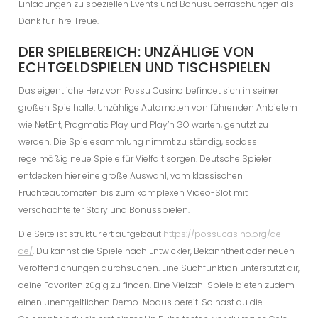
Einladungen zu speziellen Events und Bonusüberraschungen als
Dank für ihre Treue.
DER SPIELBEREICH: UNZÄHLIGE VON
ECHTGELDSPIELEN UND TISCHSPIELEN
Das eigentliche Herz von Possu Casino befindet sich in seiner
großen Spielhalle. Unzählige Automaten von führenden Anbietern
wie NetEnt, Pragmatic Play und Play’n GO warten, genutzt zu
werden. Die Spielesammlung nimmt zu ständig, sodass
regelmäßig neue Spiele für Vielfalt sorgen. Deutsche Spieler
entdecken hier eine große Auswahl, vom klassischen
Früchteautomaten bis zum komplexen Video-Slot mit
verschachtelter Story und Bonusspielen.
Die Seite ist strukturiert aufgebaut
https://possucasino.org/de-
de/
. Du kannst die Spiele nach Entwickler, Bekanntheit oder neuen
Veröffentlichungen durchsuchen. Eine Suchfunktion unterstützt dir,
deine Favoriten zügig zu finden. Eine Vielzahl Spiele bieten zudem
einen unentgeltlichen Demo-Modus bereit. So hast du die