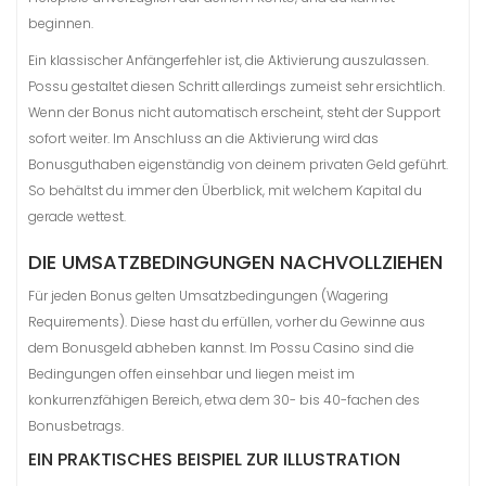
beginnen.
Ein klassischer Anfängerfehler ist, die Aktivierung auszulassen.
Possu gestaltet diesen Schritt allerdings zumeist sehr ersichtlich.
Wenn der Bonus nicht automatisch erscheint, steht der Support
sofort weiter. Im Anschluss an die Aktivierung wird das
Bonusguthaben eigenständig von deinem privaten Geld geführt.
So behältst du immer den Überblick, mit welchem Kapital du
gerade wettest.
DIE UMSATZBEDINGUNGEN NACHVOLLZIEHEN
Für jeden Bonus gelten Umsatzbedingungen (Wagering
Requirements). Diese hast du erfüllen, vorher du Gewinne aus
dem Bonusgeld abheben kannst. Im Possu Casino sind die
Bedingungen offen einsehbar und liegen meist im
konkurrenzfähigen Bereich, etwa dem 30- bis 40-fachen des
Bonusbetrags.
EIN PRAKTISCHES BEISPIEL ZUR ILLUSTRATION