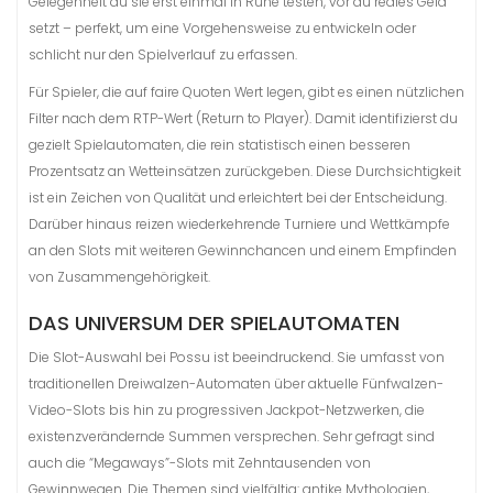
Gelegenheit du sie erst einmal in Ruhe testen, vor du reales Geld
setzt – perfekt, um eine Vorgehensweise zu entwickeln oder
schlicht nur den Spielverlauf zu erfassen.
Für Spieler, die auf faire Quoten Wert legen, gibt es einen nützlichen
Filter nach dem RTP-Wert (Return to Player). Damit identifizierst du
gezielt Spielautomaten, die rein statistisch einen besseren
Prozentsatz an Wetteinsätzen zurückgeben. Diese Durchsichtigkeit
ist ein Zeichen von Qualität und erleichtert bei der Entscheidung.
Darüber hinaus reizen wiederkehrende Turniere und Wettkämpfe
an den Slots mit weiteren Gewinnchancen und einem Empfinden
von Zusammengehörigkeit.
DAS UNIVERSUM DER SPIELAUTOMATEN
Die Slot-Auswahl bei Possu ist beeindruckend. Sie umfasst von
traditionellen Dreiwalzen-Automaten über aktuelle Fünfwalzen-
Video-Slots bis hin zu progressiven Jackpot-Netzwerken, die
existenzverändernde Summen versprechen. Sehr gefragt sind
auch die “Megaways”-Slots mit Zehntausenden von
Gewinnwegen. Die Themen sind vielfältig: antike Mythologien,