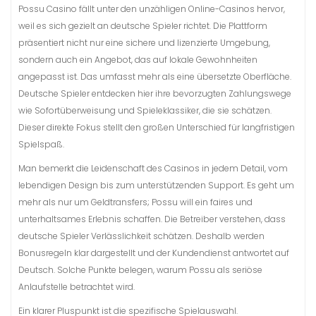
Possu Casino fällt unter den unzähligen Online-Casinos hervor,
weil es sich gezielt an deutsche Spieler richtet. Die Plattform
präsentiert nicht nur eine sichere und lizenzierte Umgebung,
sondern auch ein Angebot, das auf lokale Gewohnheiten
angepasst ist. Das umfasst mehr als eine übersetzte Oberfläche.
Deutsche Spieler entdecken hier ihre bevorzugten Zahlungswege
wie Sofortüberweisung und Spieleklassiker, die sie schätzen.
Dieser direkte Fokus stellt den großen Unterschied für langfristigen
Spielspaß.
Man bemerkt die Leidenschaft des Casinos in jedem Detail, vom
lebendigen Design bis zum unterstützenden Support. Es geht um
mehr als nur um Geldtransfers; Possu will ein faires und
unterhaltsames Erlebnis schaffen. Die Betreiber verstehen, dass
deutsche Spieler Verlässlichkeit schätzen. Deshalb werden
Bonusregeln klar dargestellt und der Kundendienst antwortet auf
Deutsch. Solche Punkte belegen, warum Possu als seriöse
Anlaufstelle betrachtet wird.
Ein klarer Pluspunkt ist die spezifische Spielauswahl.