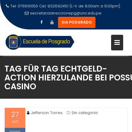
Tel: 076610050 Cel: 932692451 (L-V de 8:00am a 6:00pm)
secretariadireccionepg@unc.edu.pe
SIA POSGRADO
TAG FÜR TAG ECHTGELD-
ACTION HIERZULANDE BEI POSS
CASINO
27
Jefferson Torres
Sin categoría
Jun