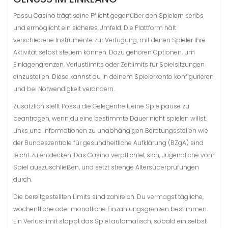
Possu Casino trägt seine Pflicht gegenüber den Spielern seriös
und ermöglicht ein sicheres Umfeld. Die Plattform hält
verschiedene Instrumente zur Verfügung, mit denen Spieler ihre
Aktivität selbst steuern können. Dazu gehören Optionen, um
Einlagengrenzen, Verlustlimits oder Zeitlimits für Spielsitzungen
einzustellen. Diese kannst du in deinem Spielerkonto konfigurieren
und bei Notwendigkeit verändern.
Zusätzlich stellt Possu die Gelegenheit, eine Spielpause zu
beantragen, wenn du eine bestimmte Dauer nicht spielen willst.
Links und Informationen zu unabhängigen Beratungsstellen wie
der Bundeszentrale für gesundheitliche Aufklärung (BZgA) sind
leicht zu entdecken. Das Casino verpflichtet sich, Jugendliche vom
Spiel auszuschließen, und setzt strenge Altersüberprüfungen
durch.
Die bereitgestellten Limits sind zahlreich. Du vermagst tägliche,
wöchentliche oder monatliche Einzahlungsgrenzen bestimmen.
Ein Verlustlimit stoppt das Spiel automatisch, sobald ein selbst