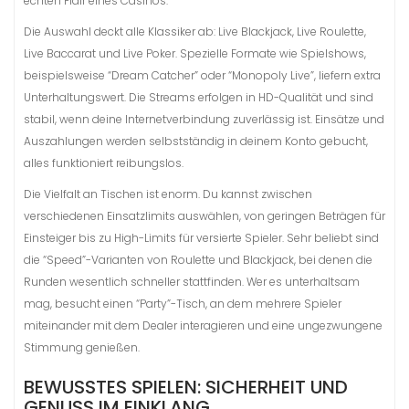
echten Flair eines Casinos.
Die Auswahl deckt alle Klassiker ab: Live Blackjack, Live Roulette,
Live Baccarat und Live Poker. Spezielle Formate wie Spielshows,
beispielsweise “Dream Catcher” oder “Monopoly Live”, liefern extra
Unterhaltungswert. Die Streams erfolgen in HD-Qualität und sind
stabil, wenn deine Internetverbindung zuverlässig ist. Einsätze und
Auszahlungen werden selbstständig in deinem Konto gebucht,
alles funktioniert reibungslos.
Die Vielfalt an Tischen ist enorm. Du kannst zwischen
verschiedenen Einsatzlimits auswählen, von geringen Beträgen für
Einsteiger bis zu High-Limits für versierte Spieler. Sehr beliebt sind
die “Speed”-Varianten von Roulette und Blackjack, bei denen die
Runden wesentlich schneller stattfinden. Wer es unterhaltsam
mag, besucht einen “Party”-Tisch, an dem mehrere Spieler
miteinander mit dem Dealer interagieren und eine ungezwungene
Stimmung genießen.
BEWUSSTES SPIELEN: SICHERHEIT UND
GENUSS IM EINKLANG