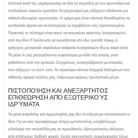
πολιτική κατά της χειραγώγησης σε όλα τα παιχνίδια με live κρουπιέρη και
πολλαπλών παικτών τραπέζια. Τα μηχανισμοί μας ελέγχουν αδιάκοπα για
πιθανά αδυναμίες προστασίας. Η τμήμα μας είναι πάντοτε διατεθειμένη να
αντιδράσει άμεσα και να διατηρήσει το περιβάλλον σας προστατευμένο.
Πρακτικά, το σύστημα είναι ικανό να ανιχνεύσει αρκετούς λογαριασμούς
από την ίδια IP διεύθυνση να αγωνίζονται στο ίδιο τραπέζι πόκερ, ή
γρήγορες μεταφορές κεφαλαίων ανάμεσα λογαριασμών δίχως σαφή αιτία.
Τα μέσα AI μας μετατρέπονται ευφυέστερα με κάθε νέα απειλή, γιατί
μαθαίνουν από την εμπειρία. Συγχρόνως, συνεργαζόμαστε με εταιρείες
που ελέγχουν το dark web. Αν προκύψει κάποια διαρροή δεδομένων που
πιθανώς αφορά πελάτες μας, παίρνουμε αμέσως προληπτικά μέτρα.
ΠΙΣΤΟΠΟΊΗΣΗ ΚΑΙ ΑΝΕΞΆΡΤΗΤΟΣ
ΕΠΙΘΕΏΡΗΣΗ ΑΠΌ ΕΞΩΤΕΡΙΚΟΎΣ
ΙΔΡΎΜΑΤΑ
Τα μέσα ασφαλείας και αμεροληψίας μας δεν τα ελέγχουμε αποκλειστικά οι
ίδιοι. Για να σας προσφέρουμε πλήρη εμπιστοσύνη, υποβάλλουμε
ολόκληρη την ιστοσελίδα μας σε περιοδικούς, εξονυχιστικούς ελέγχους
από επίσημους διεθνείς φορείς. Αρχές κανονιστικής συμμόρφωσης όπως