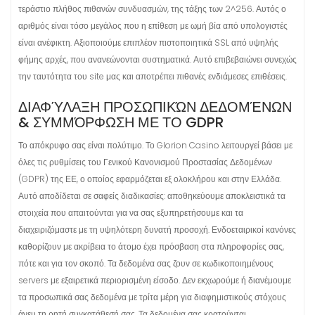
τεράστιο πλήθος πιθανών συνδυασμών, της τάξης των 2^256. Αυτός ο
αριθμός είναι τόσο μεγάλος που η επίθεση με ωμή βία από υπολογιστές
είναι ανέφικτη. Αξιοποιούμε επιπλέον πιστοποιητικά SSL από υψηλής
φήμης αρχές, που ανανεώνονται συστηματικά. Αυτό επιβεβαιώνει συνεχώς
την ταυτότητα του site μας και αποτρέπει πιθανές ενδιάμεσες επιθέσεις.
ΔΙΑΦΎΛΑΞΗ ΠΡΟΣΩΠΙΚΏΝ ΔΕΔΟΜΈΝΩΝ
& ΣΥΜΜΌΡΦΩΣΗ ΜΕ ΤΟ GDPR
Το απόκρυφο σας είναι πολύτιμο. Το Glorion Casino λειτουργεί βάσει με
όλες τις ρυθμίσεις του Γενικού Κανονισμού Προστασίας Δεδομένων
(GDPR) της ΕΕ, ο οποίος εφαρμόζεται εξ ολοκλήρου και στην Ελλάδα.
Αυτό αποδίδεται σε σαφείς διαδικασίες: αποθηκεύουμε αποκλειστικά τα
στοιχεία που απαιτούνται για να σας εξυπηρετήσουμε και τα
διαχειριζόμαστε με τη υψηλότερη δυνατή προσοχή. Ενδοεταιρικοί κανόνες
καθορίζουν με ακρίβεια το άτομο έχει πρόσβαση στα πληροφορίες σας,
πότε και για τον σκοπό. Τα δεδομένα σας ζουν σε κωδικοποιημένους
servers με εξαιρετικά περιορισμένη είσοδο. Δεν εκχωρούμε ή διανέμουμε
τα προσωπικά σας δεδομένα με τρίτα μέρη για διαφημιστικούς στόχους
άνευ τη ρητή συγκατάθεσή σας. Τα δεδομένα σας κρατούνται