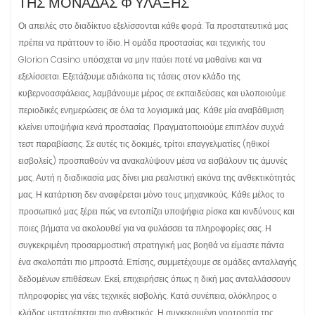
ΤΗΣ ΜΟΝΆΔΑΣ ΦΎΛΑΞΗΣ
Οι απειλές στο διαδίκτυο εξελίσσονται κάθε φορά. Τα προστατευτικά μας
πρέπει να πράττουν το ίδιο. Η ομάδα προστασίας και τεχνικής του
Glorion Casino υπόσχεται να μην παύει ποτέ να μαθαίνει και να
εξελίσσεται. Εξετάζουμε αδιάκοπα τις τάσεις στον κλάδο της
κυβερνοασφάλειας, λαμβάνουμε μέρος σε εκπαιδεύσεις και υλοποιούμε
περιοδικές ενημερώσεις σε όλα τα λογισμικά μας. Κάθε μία αναβάθμιση
κλείνει υποψήφια κενά προστασίας. Πραγματοποιούμε επιπλέον συχνά
τεστ παραβίασης. Σε αυτές τις δοκιμές, τρίτοι επαγγελματίες (ηθικοί
εισβολείς) προσπαθούν να ανακαλύψουν μέσα να εισβάλουν τις άμυνές
μας. Αυτή η διαδικασία μας δίνει μια ρεαλιστική εικόνα της ανθεκτικότητάς
μας. Η κατάρτιση δεν αναφέρεται μόνο τους μηχανικούς. Κάθε μέλος το
προσωπικό μας ξέρει πώς να εντοπίζει υποψήφια ρίσκα και κινδύνους και
ποιες βήματα να ακολουθεί για να φυλάσσει τα πληροφορίες σας. Η
συγκεκριμένη προσαρμοστική στρατηγική μας βοηθά να είμαστε πάντα
ένα σκαλοπάτι πιο μπροστά. Επίσης, συμμετέχουμε σε ομάδες ανταλλαγής
δεδομένων επιθέσεων. Εκεί, επιχειρήσεις όπως η δική μας ανταλλάσσουν
πληροφορίες για νέες τεχνικές εισβολής. Κατά συνέπεια, ολόκληρος ο
κλάδος μετατρέπεται πιο ανθεκτικός. Η συγκεκριμένη νοοτροπία της