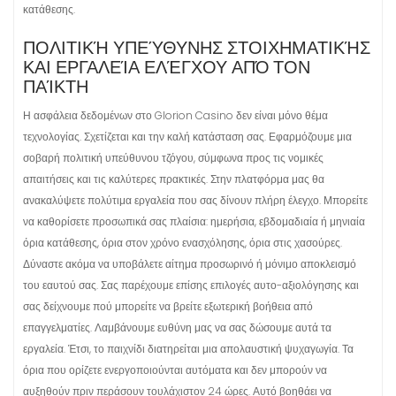
κατάθεσης.
ΠΟΛΙΤΙΚΉ ΥΠΕΎΘΥΝΗΣ ΣΤΟΙΧΗΜΑΤΙΚΉΣ
ΚΑΙ ΕΡΓΑΛΕΊΑ ΕΛΈΓΧΟΥ ΑΠΌ ΤΟΝ
ΠΑΊΚΤΗ
Η ασφάλεια δεδομένων στο Glorion Casino δεν είναι μόνο θέμα
τεχνολογίας. Σχετίζεται και την καλή κατάσταση σας. Εφαρμόζουμε μια
σοβαρή πολιτική υπεύθυνου τζόγου, σύμφωνα προς τις νομικές
απαιτήσεις και τις καλύτερες πρακτικές. Στην πλατφόρμα μας θα
ανακαλύψετε πολύτιμα εργαλεία που σας δίνουν πλήρη έλεγχο. Μπορείτε
να καθορίσετε προσωπικά σας πλαίσια: ημερήσια, εβδομαδιαία ή μηνιαία
όρια κατάθεσης, όρια στον χρόνο ενασχόλησης, όρια στις χασούρες.
Δύναστε ακόμα να υποβάλετε αίτημα προσωρινό ή μόνιμο αποκλεισμό
του εαυτού σας. Σας παρέχουμε επίσης επιλογές αυτο-αξιολόγησης και
σας δείχνουμε πού μπορείτε να βρείτε εξωτερική βοήθεια από
επαγγελματίες. Λαμβάνουμε ευθύνη μας να σας δώσουμε αυτά τα
εργαλεία. Έτσι, το παιχνίδι διατηρείται μια απολαυστική ψυχαγωγία. Τα
όρια που ορίζετε ενεργοποιούνται αυτόματα και δεν μπορούν να
αυξηθούν πριν περάσουν τουλάχιστον 24 ώρες. Αυτό βοηθάει να