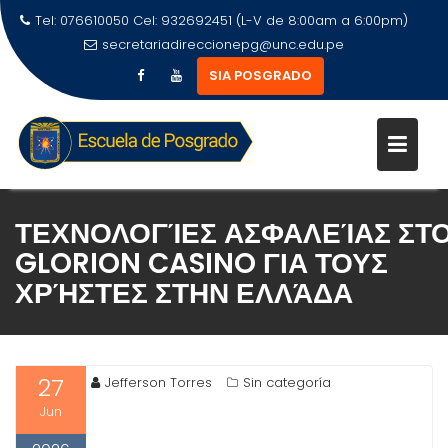
Tel: 076610050 Cel: 932692451 (L-V de 8:00am a 6:00pm)
secretariadireccionepg@unc.edu.pe
SIA POSGRADO
ΤΕΧΝΟΛΟΓΊΕΣ ΑΣΦΑΛΕΊΑΣ ΣΤ
GLORION CASINO ΓΙΑ ΤΟΥΣ
ΧΡΉΣΤΕΣ ΣΤΗΝ ΕΛΛΆΔΑ
27
Jefferson Torres
Sin categoría
Jun