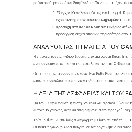
με ένα σταθερό ποσό και διαφύλαξε το. Το να συμμετέχεις υπεύ
Έλεγχος Κεφαλαίου:
Θέτεις ένα budget. Το μοι
Εξοικείωση με τον Πίνακα Πληρωμών:
Πριν εκ
Προσοχή στα Bonus Rounds:
Ο κύριος στόχος
προσέγγιση συχνά αποδίδει περισσότερο από μι
ΑΝΑΛΎΟΝΤΑΣ ΤΗ ΜΑΓΕΊΑ ΤΟΥ GA
Η επιτυχία του παιχνιδιού ξεκινάει από μια σωστή βάση. Έχει
είναι συγχρόνως απόκρυφη και εύκολα κατανοητή. Ο Φαραώς, 
Οι ήχοι συμπληρώνουν την εικόνα. Ένα βαθύ βουητό, ο ξερός ή
εμπειρία ανακαλύπτει χώρο για να εξετάσει τη στρατηγική του. 
Η ΑΞΊΑ ΤΗΣ ΑΣΦΆΛΕΙΑΣ ΚΑΙ ΤΟΥ FA
Για τον Έλληνα παίκτη, η πίστη δεν είναι δευτερεύον. Είναι 
αυτόνομο γεγονός, άνευ να απομνημονεύει την προηγούμενη ή ν
Κρίσιμο είναι να επιλέγεις πλατφόρμες με έγκριση από την 
Οι παίκτες γνωρίζουν ότι παίζουν σε ένα οργανωμένο και ασφαλέ