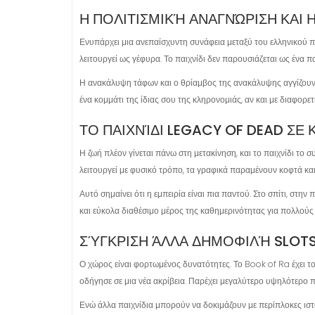
Η ΠΟΛΙΤΙΣΜΙΚΉ ΑΝΑΓΝΏΡΙΣΗ ΚΑΙ 
Ενυπάρχει μια ανεπαίσχυντη συνάφεια μεταξύ του ελληνικού πνε
λειτουργεί ως γέφυρα. Το παιχνίδι δεν παρουσιάζεται ως ένα π
Η ανακάλυψη τάφων και ο θρίαμβος της ανακάλυψης αγγίζουν μι
ένα κομμάτι της ίδιας σου της κληρονομιάς, αν και με διαφορε
ΤΟ ΠΑΙΧΝΊΔΙ LEGACY OF DEAD ΣΕ 
Η ζωή πλέον γίνεται πάνω στη μετακίνηση, και το παιχνίδι το σ
λειτουργεί με φυσικό τρόπο, τα γραφικά παραμένουν κοφτά και
Αυτό σημαίνει ότι η εμπειρία είναι πια παντού. Στο σπίτι, στ
και εύκολα διαθέσιμο μέρος της καθημερινότητας για πολλού
ΣΎΓΚΡΙΣΗ ΆΛΛΑ ΔΗΜΟΦΙΛΉ SLOT
Ο χώρος είναι φορτωμένος δυνατότητες. Το Book of Ra έχει τ
οδήγησε σε μια νέα ακρίβεια. Παρέχει μεγαλύτερο υψηλότερο
Ενώ άλλα παιχνίδια μπορούν να δοκιμάζουν με περίπλοκες ιστ