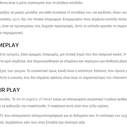
θυνα είναι η μόνη στρατηγική που στ’αλήθεια αποδίδει.
ράζεις σε μικρές μονάδες για κάθε συνεδρία. Η συνήθεια του «να κερδίσεις πίσω» α
τελέσεις spin, δες τον πίνακα πληρωμών. Ενημερώσου ποιο σύμβολο κοστίζει πόσα κ
 είναι να προσεγγίσεις στις δωρεάν περιστροφές. Αυτό το επίπεδο κρατάει το σημα
α παρορμητική.
MEPLAY
 πέντε τροχούς, δέκα γραμμές πληρωμής, μια τυπική δομή που δεν λησμονεί κανείς. 
τα ιερά σύμβολα, όλα δημιουργήθηκαν με επιμέλεια και παρέχουν μια αίσθηση βάρ
χος των τροχών. Το ουσιαστικό όμως κλειδί είναι η απλότητα. Κάποιος που πρώτη φ
Αυτή η ευκολία, που δεν σημαίνει αφέλεια, είναι ίσως το σημαντικότερο του πλεονέκτ
IR PLAY
θεμελιώδες. Το ότι το Legacy of Dead τρέχει με επικυρωμένο μηχανισμό τυχαίων αρι
α καθορίζει την επακόλουθη. Η σαφήνεια αυτή είναι που χτίζει σχέσεις.
ΕΕΕΠ, που απασχολούν αποκρυπτογράφηση για τα δεδομένα σου. Η υπόληψη του Leg
ς περιβάλλον, κάτι που στην Ελλάδα έχει ιδιαίτερη αξία.