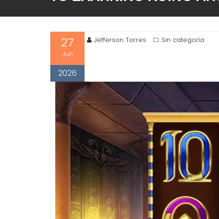
27
Jefferson Torres
Sin categoría
Jun
2026