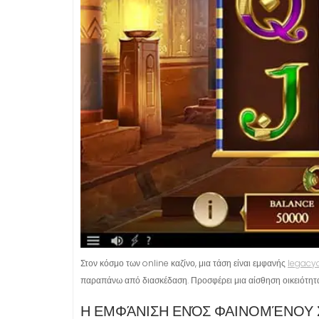
Στον κόσμο των online καζίνο, μια τάση είναι εμφανής
legacy
παραπάνω από διασκέδαση. Προσφέρει μια αίσθηση οικειότητας
Η ΕΜΦΆΝΙΣΗ ΕΝΌΣ ΦΑΙΝΟΜΈΝΟΥ 