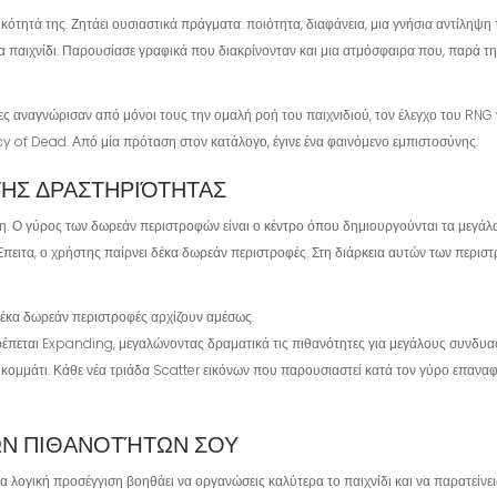
ικότητά της. Ζητάει ουσιαστικά πράγματα: ποιότητα, διαφάνεια, μια γνήσια αντίληψ
α παιχνίδι. Παρουσίασε γραφικά που διακρίνονταν και μια ατμόσφαιρα που, παρά τη
ς αναγνώρισαν από μόνοι τους την ομαλή ροή του παιχνιδιού, τον έλεγχο του RNG γ
y of Dead. Από μία πρόταση στον κατάλογο, έγινε ένα φαινόμενο εμπιστοσύνης.
 ΤΗΣ ΔΡΑΣΤΗΡΙΌΤΗΤΑΣ
ταση. Ο γύρος των δωρεάν περιστροφών είναι ο κέντρο όπου δημιουργούνται τα μεγάλ
 Έπειτα, ο χρήστης παίρνει δέκα δωρεάν περιστροφές. Στη διάρκεια αυτών των περι
 δέκα δωρεάν περιστροφές αρχίζουν αμέσως.
έπεται Expanding, μεγαλώνοντας δραματικά τις πιθανότητες για μεγάλους συνδυα
ομμάτι. Κάθε νέα τριάδα Scatter εικόνων που παρουσιαστεί κατά τον γύρο επαναφέρ
ΩΝ ΠΙΘΑΝΟΤΉΤΩΝ ΣΟΥ
ια λογική προσέγγιση βοηθάει να οργανώσεις καλύτερα το παιχνίδι και να παρατείνεις