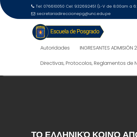
Tel: 076610050 Cel: 932692451 (L-V de 8:00am a 
secretariadireccionepg@unc.edu.pe
Autoridades
INGRESANTES ADMISIÓN 
Directivas, Protocolos, Reglamentos de
ΤΟ ΕΛΛΗΝΙΚΌ ΚΟΙΝΌ ΑΠ