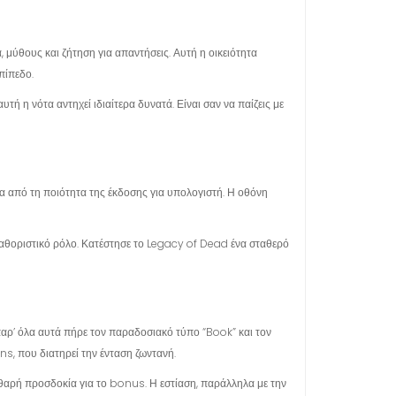
, μύθους και ζήτηση για απαντήσεις. Αυτή η οικειότητα
πίπεδο.
ή η νότα αντηχεί ιδιαίτερα δυνατά. Είναι σαν να παίζεις με
ποτα από τη ποιότητα της έκδοσης για υπολογιστή. Η οθόνη
ε καθοριστικό ρόλο. Κατέστησε το Legacy of Dead ένα σταθερό
παρ’ όλα αυτά πήρε τον παραδοσιακό τύπο “Book” και τον
s, που διατηρεί την ένταση ζωντανή.
αθαρή προσδοκία για το bonus. Η εστίαση, παράλληλα με την