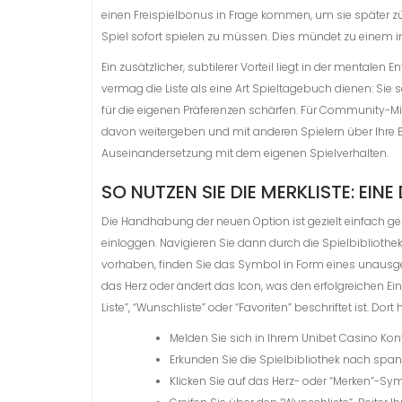
einen Freispielbonus in Frage kommen, um sie später züg
Spiel sofort spielen zu müssen. Dies mündet zu einem 
Ein zusätzlicher, subtilerer Vorteil liegt in der mentalen
vermag die Liste als eine Art Spieltagebuch dienen: Sie
für die eigenen Präferenzen schärfen. Für Community-Mit
davon weitergeben und mit anderen Spielern über Ihre Ent
Auseinandersetzung mit dem eigenen Spielverhalten.
SO NUTZEN SIE DIE MERKLISTE: EINE
Die Handhabung der neuen Option ist gezielt einfach geh
einloggen. Navigieren Sie dann durch die Spielbibliothek, s
vorhaben, finden Sie das Symbol in Form eines unausgefüll
das Herz oder ändert das Icon, was den erfolgreichen Ein
Liste”, “Wunschliste” oder “Favoriten” beschriftet ist. Dor
Melden Sie sich in Ihrem Unibet Casino Kont
Erkunden Sie die Spielbibliothek nach span
Klicken Sie auf das Herz- oder “Merken”-S