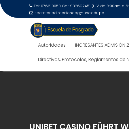
Tel: 076610050 Cel: 932692451 (L-V de 8:00am a 
secretariadireccionepg@unc.edu.pe
Autoridades
INGRESANTES ADMISIÓN 
Directivas, Protocolos, Reglamentos de
UNIBET CASINO FÜHRT WU