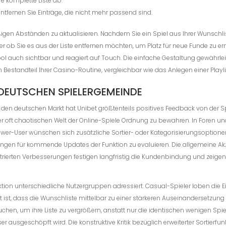
re komplette Liste ab.
entfernen Sie Einträge, die nicht mehr passend sind.
lmäßigen Abständen zu aktualisieren. Nachdem Sie ein Spiel aus Ihrer Wunschl
oder ob Sie es aus der Liste entfernen möchten, um Platz für neue Funde zu 
l auch sichtbar und reagiert auf Touch. Die einfache Gestaltung gewährleist
n Bestandteil Ihrer Casino-Routine, vergleichbar wie das Anlegen einer Play
DEUTSCHEN SPIELERGEMEINDE
r den deutschen Markt hat Unibet größtenteils positives Feedback von der
 der oft chaotischen Welt der Online-Spiele Ordnung zu bewahren. In Foren 
er-User wünschen sich zusätzliche Sortier- oder Kategorisierungsoptionen i
gungen für kommende Updates der Funktion zu evaluieren. Die allgemeine A
entrierten Verbesserungen festigen langfristig die Kundenbindung und zeig
ion unterschiedliche Nutzergruppen adressiert. Casual-Spieler loben die E
t ist, dass die Wunschliste mittelbar zu einer stärkeren Auseinandersetzun
suchen, um ihre Liste zu vergrößern, anstatt nur die identischen wenigen Sp
er ausgeschöpft wird. Die konstruktive Kritik bezüglich erweiterter Sortierfu