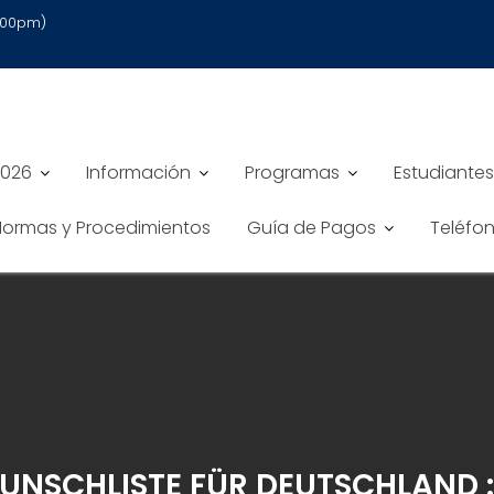
6:00pm)
2026
Información
Programas
Estudiantes
 Normas y Procedimientos
Guía de Pagos
Teléfo
NSCHLISTE FÜR DEUTSCHLAND : 