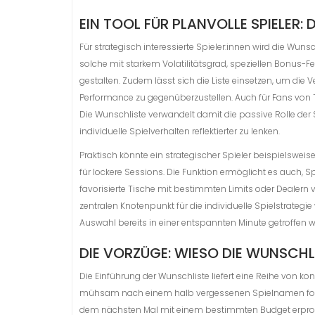
EIN TOOL FÜR PLANVOLLE SPIELER
Für strategisch interessierte Spieler:innen wird die Wu
solche mit starkem Volatilitätsgrad, speziellen Bonus-
gestalten. Zudem lässt sich die Liste einsetzen, um die 
Performance zu gegenüberzustellen. Auch für Fans von Tur
Die Wunschliste verwandelt damit die passive Rolle der 
individuelle Spielverhalten reflektierter zu lenken.
Praktisch könnte ein strategischer Spieler beispielswei
für lockere Sessions. Die Funktion ermöglicht es auch, 
favorisierte Tische mit bestimmten Limits oder Dealern
zentralen Knotenpunkt für die individuelle Spielstrate
Auswahl bereits in einer entspannten Minute getroffen w
DIE VORZÜGE: WIESO DIE WUNSCHL
Die Einführung der Wunschliste liefert eine Reihe von ko
mühsam nach einem halb vergessenen Spielnamen forsche
dem nächsten Mal mit einem bestimmten Budget erproben