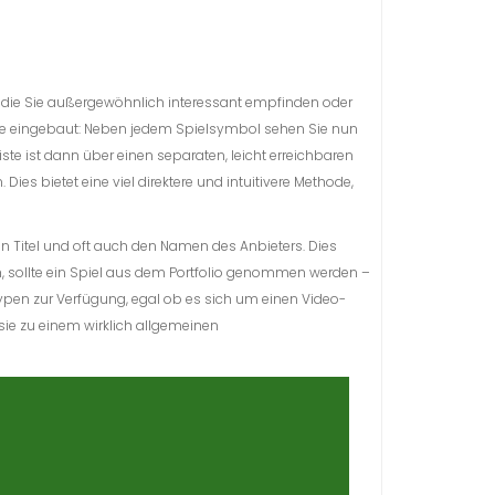
n, die Sie außergewöhnlich interessant empfinden oder
halle eingebaut: Neben jedem Spielsymbol sehen Sie nun
Liste ist dann über einen separaten, leicht erreichbaren
 Dies bietet eine viel direktere und intuitivere Methode,
den Titel und oft auch den Namen des Anbieters. Dies
ch, sollte ein Spiel aus dem Portfolio genommen werden –
eltypen zur Verfügung, egal ob es sich um einen Video-
 sie zu einem wirklich allgemeinen