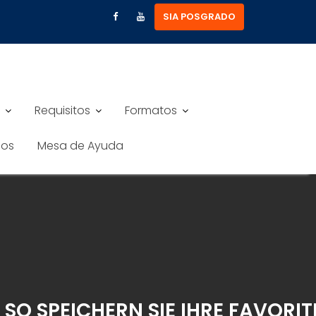
SIA POSGRADO
Requisitos
Formatos
nos
Mesa de Ayuda
SO SPEICHERN SIE IHRE FAVORIT