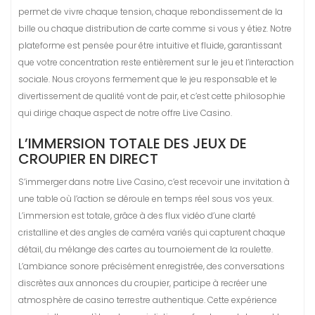
permet de vivre chaque tension, chaque rebondissement de la
bille ou chaque distribution de carte comme si vous y étiez. Notre
plateforme est pensée pour être intuitive et fluide, garantissant
que votre concentration reste entièrement sur le jeu et l’interaction
sociale. Nous croyons fermement que le jeu responsable et le
divertissement de qualité vont de pair, et c’est cette philosophie
qui dirige chaque aspect de notre offre Live Casino.
L’IMMERSION TOTALE DES JEUX DE
CROUPIER EN DIRECT
S’immerger dans notre Live Casino, c’est recevoir une invitation à
une table où l’action se déroule en temps réel sous vos yeux.
L’immersion est totale, grâce à des flux vidéo d’une clarté
cristalline et des angles de caméra variés qui capturent chaque
détail, du mélange des cartes au tournoiement de la roulette.
L’ambiance sonore précisément enregistrée, des conversations
discrètes aux annonces du croupier, participe à recréer une
atmosphère de casino terrestre authentique. Cette expérience