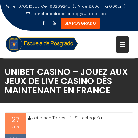
Tel: 076610050 Cel: 932692451 (L-V de 8:00am a 6:00pm)
secretariadireccionepg@unc.edu.pe
SIA POSGRADO
UNIBET CASINO – JOUEZ AUX
JEUX DE LIVE CASINO DÈS
MAINTENANT EN FRANCE
27
Jefferson Torres
Sin categoría
Jun