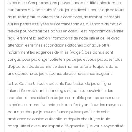
expérience. Ces promotions peuvent adopter différentes formes,
conformes aux particularités du jeu en direct. Il peut s’agir de tours
de roulette gratuits offerts sous conditions, de remboursements
sur les pertes essuyées sur certaines tables, ou encore de défis à
relever pour obtenir des bonus en cash. Il est important de vérifier
régulièrement la section ‘Promotions’ de notre site et de lire avec
attention les termes et conditions attachés à chaque offre,
notamment les exigences de mise (wager). Ces bonus sont
conçus pour prolonger votre temps de jeu et vous proposer plus
d’opportunités de connaître des moments forts, toujours dans
une approche de jeu responsable que nous encourageons.
Le Live Casino Unibet représente l’perfection du jeu en ligne
interactif, combinant technologie de pointe, savoir-faire des
croupiers et une sélection de jeux complète pour proposer une
expérience immersive unique. Nous déployons tous les moyens
pour que chaque joueur en France puisse profiter de cette
ambiance de casino authentique depuis chez lui, en toute
tranquillité et avec une impartialité garantie. Que vous soyez attiré