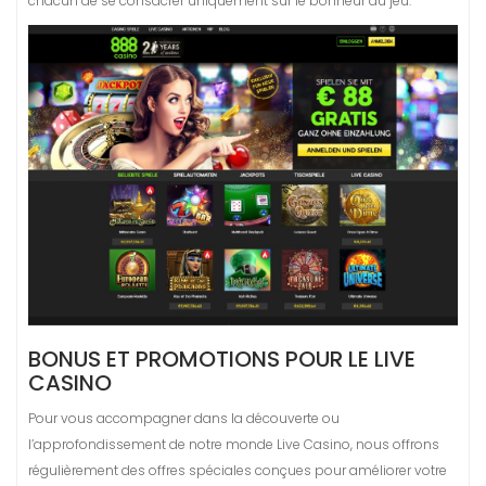
chacun de se consacrer uniquement sur le bonheur du jeu.
BONUS ET PROMOTIONS POUR LE LIVE
CASINO
Pour vous accompagner dans la découverte ou
l’approfondissement de notre monde Live Casino, nous offrons
régulièrement des offres spéciales conçues pour améliorer votre