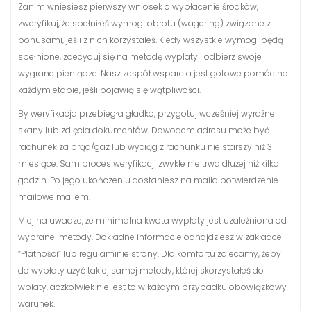
Zanim wniesiesz pierwszy wniosek o wypłacenie środków,
zweryfikuj, że spełniłeś wymogi obrotu (wagering) związane z
bonusami, jeśli z nich korzystałeś. Kiedy wszystkie wymogi będą
spełnione, zdecyduj się na metodę wypłaty i odbierz swoje
wygrane pieniądze. Nasz zespół wsparcia jest gotowe pomóc na
każdym etapie, jeśli pojawią się wątpliwości.
By weryfikacja przebiegła gładko, przygotuj wcześniej wyraźne
skany lub zdjęcia dokumentów. Dowodem adresu może być
rachunek za prąd/gaz lub wyciąg z rachunku nie starszy niż 3
miesiące. Sam proces weryfikacji zwykle nie trwa dłużej niż kilka
godzin. Po jego ukończeniu dostaniesz na maila potwierdzenie
mailowe mailem.
Miej na uwadze, że minimalna kwota wypłaty jest uzależniona od
wybranej metody. Dokładne informacje odnajdziesz w zakładce
“Płatności” lub regulaminie strony. Dla komfortu zalecamy, żeby
do wypłaty użyć takiej samej metody, której skorzystałeś do
wpłaty, aczkolwiek nie jest to w każdym przypadku obowiązkowy
warunek.