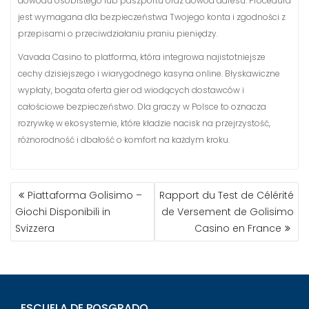
dowodu osobistego lub paszportu oraz dowód adresu. Procedura
jest wymagana dla bezpieczeństwa Twojego konta i zgodności z
przepisami o przeciwdziałaniu praniu pieniędzy.
Vavada Casino to platforma, która integrowa najistotniejsze
cechy dzisiejszego i wiarygodnego kasyna online. Błyskawiczne
wypłaty, bogata oferta gier od wiodących dostawców i
całościowe bezpieczeństwo. Dla graczy w Polsce to oznacza
rozrywkę w ekosystemie, które kładzie nacisk na przejrzystość,
różnorodność i dbałość o komfort na każdym kroku.
Piattaforma Golisimo –
Rapport du Test de Célérité
Giochi Disponibili in
de Versement de Golisimo
Svizzera
Casino en France
ESCUELA DE POSGRADO