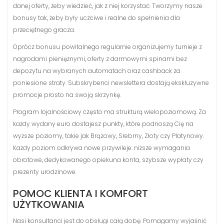
danej oferty, żeby wiedzieć, jak z niej korzystać. Tworzymy nasze
bonusy tak, żeby były uczciwe i realne do spełnienia dla
przeciętnego gracza.
Oprócz bonusu powitalnego regularnie organizujemy turnieje z
nagrodami pieniężnymi, oferty z darmowymi spinami bez
depozytu na wybranych automatach oraz cashback za
poniesione straty. Subskrybenci newslettera dostają ekskluzywne
promocje prosto na swoją skrzynkę.
Program lojalnościowy często ma strukturą wielopoziomową. Za
każdy wydany euro dostajesz punkty, które podnoszą Cię na
wyższe poziomy, takie jak Brązowy, Srebrny, Złoty czy Platynowy.
Każdy poziom odkrywa nowe przywileje: niższe wymagania
obrotowe, dedykowanego opiekuna konta, szybsze wypłaty czy
prezenty urodzinowe.
POMOC KLIENTA I KOMFORT
UŻYTKOWANIA
Nasi konsultanci jest do obsługi całą dobę. Pomagamy wyjaśnić