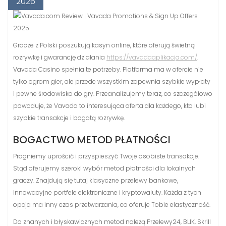
2026
Gracze z Polski poszukują kasyn online, które oferują świetną
rozrywkę i gwarancję działania
https://vavadaaplikacja.com/
.
Vavada Casino spełnia te potrzeby. Platforma ma w ofercie nie
tylko ogrom gier, ale przede wszystkim zapewnia szybkie wypłaty
i pewne środowisko do gry. Przeanalizujemy teraz, co szczegółowo
powoduje, że Vavada to interesująca oferta dla każdego, kto lubi
szybkie transakcje i bogatą rozrywkę.
BOGACTWO METOD PŁATNOŚCI
Pragniemy uprościć i przyspieszyć Twoje osobiste transakcje.
Stąd oferujemy szeroki wybór metod płatności dla lokalnych
graczy. Znajdują się tutaj klasyczne przelewy bankowe,
innowacyjne portfele elektroniczne i kryptowaluty. Każda z tych
opcja ma inny czas przetwarzania, co oferuje Tobie elastyczność.
Do znanych i błyskawicznych metod należą Przelewy24, BLIK, Skrill