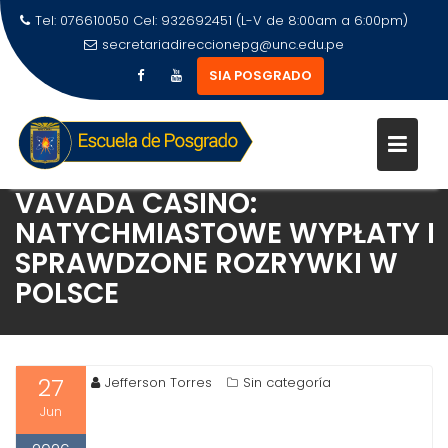
Tel: 076610050 Cel: 932692451 (L-V de 8:00am a 6:00pm)
secretariadireccionepg@unc.edu.pe
SIA POSGRADO
VAVADA CASINO:
NATYCHMIASTOWE WYPŁATY I
SPRAWDZONE ROZRYWKI W
POLSCE
27
Jefferson Torres
Sin categoría
Jun