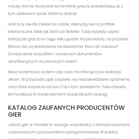
naszej stronie. Korzystne komentarze graczy potwierdzają, że z
tym zadaniem sobie radzimy dobrze.
Jeśli liczy się dla Ciebie na czasie, zdecyduj się na portfele
elektroniczne, takie jak Skrill lub Neteller. Tutaj wypłaty często
trafiają do gracza w ciągu kilku godzin. Kryptowaluty, na przykład
Bitcoin, też są realizowane błyskawicznie. Klucz do sukcesu?
Dostarczenie wszystkich i wyraźnych dokumentów
weryfikacyjnych za pierwszym razem.
Nasz systemowy system cały czas monitoruje czas realizacji
zleceń. W przypadku gdy pojawiło się nieprzewidziane opóźnienie,
nasz dział wsparcia od razu Cię o tym zawiadomi. Taka otwarta
komunikacja to trwały element naszej filozofii obsługi.
KATALOG ZAUFANYCH PRODUCENTÓW
GIER
Jakość gier w Vavada to zasługa współpracy z licencjonowanymi
i szanowanymi producentami oprogramowania. W kolekcji