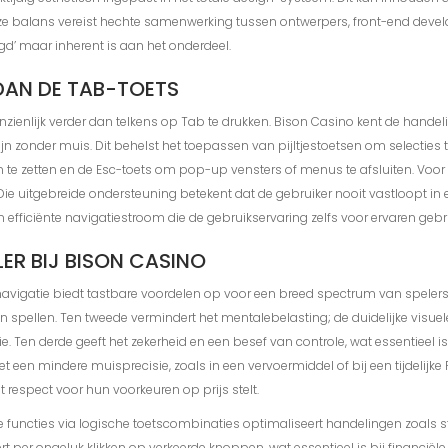
eze balans vereist hechte samenwerking tussen ontwerpers, front-end develo
egd’ maar inherent is aan het onderdeel.
DAN DE TAB-TOETS
anzienlijk verder dan telkens op Tab te drukken. Bison Casino kent de han
 zijn zonder muis. Dit behelst het toepassen van pijltjestoetsen om select
 te zetten en de Esc-toets om pop-up vensters of menus te afsluiten. Voor s
uitgebreide ondersteuning betekent dat de gebruiker nooit vastloopt in een
efficiënte navigatiestroom die de gebruikservaring zelfs voor ervaren gebru
ER BIJ BISON CASINO
avigatie biedt tastbare voordelen op voor een breed spectrum van spelers. 
n van spellen. Ten tweede vermindert het mentalebelasting; de duidelijke vis
 Ten derde geeft het zekerheid en een besef van controle, wat essentieel i
 een mindere muisprecisie, zoals in een vervoermiddel of bij een tijdelijke 
 respect voor hun voorkeuren op prijs stelt.
le functies via logische toetscombinaties optimaliseert handelingen zoals s
t per ongeluk klikken op verkeerde knoppen, wat essentieel is bij financiële 