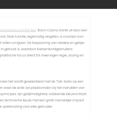
isonncasino.com/nl-be/
. Bison Casino blinkt uit door een
rd. Deze functie, regelmatig vergeten, is cruciaal voor
of willen omgaan. De toepassing van heldere en gelijke
in gebruik is, waardoor toetsenbordgebruikers
raktische focus direct tot meer eigen regie, sturing en
anneer het wordt geselecteerd met de Tab-toets op een
n waar de actie zal plaatsvinden bij het indrukken van
pprincipes zijn gelijkmatigheid, voldoende kleurcontrast
s een technische keuze met een grote menselijke impact:
e spelervaring voor elke gebruiker.