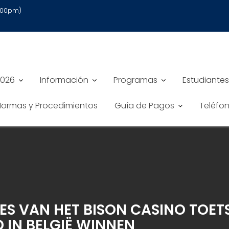
6:00pm)
2026
Información
Programas
Estudiantes
 Normas y Procedimientos
Guía de Pagos
Teléfo
S VAN HET BISON CASINO TOE
 IN BELGIË WINNEN