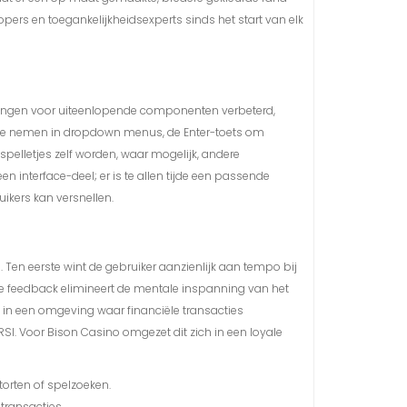
pers en toegankelijkheidsexperts sinds het start van elk
delingen voor uiteenlopende componenten verbeterd,
ies te nemen in dropdown menus, de Enter-toets om
pelletjes zelf worden, waar mogelijk, andere
 interface-deel; er is te allen tijde een passende
ikers kan versnellen.
Ten eerste wint de gebruiker aanzienlijk aan tempo bij
uele feedback elimineert de mentale inspanning van het
s in een omgeving waar financiële transacties
RSI. Voor Bison Casino omgezet dit zich in een loyale
torten of spelzoeken.
transacties.