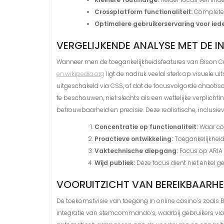
Crossplatform functionaliteit:
Complete f
Optimalere gebruikerservaring voor ied
VERGELIJKENDE ANALYSE MET DE 
Wanneer men de toegankelijkheidsfeatures van Bison Casi
en.wikipedia.org
ligt de nadruk veelal sterk op visuele u
uitgeschakeld via CSS, of dat de focusvolgorde chaotisc
te beschouwen, niet slechts als een wettelijke verplicht
betrouwbaarheid en precisie. Deze realistische, inclusie
Concentratie op functionaliteit:
Waar con
Proactieve ontwikkeling:
Toegankelijkheid
Vaktechnische diepgang:
Focus op ARIA e
Wijd publiek:
Deze focus dient niet enkel 
VOORUITZICHT VAN BEREIKBAARHE
De toekomstvisie van toegang in online casino’s zoals
integratie van stemcommando’s, waarbij gebruikers via i