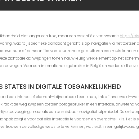
ruikbaarheid niet langer een luxe, maar een essentiële voorwaarde
https://b
aring, waarbij specifieke aandacht gericht is op navigatie via het toetsenbo
lijke kwetsuur of persoonlijke voorkeur zonder gebruik van een muis kunnen 
eze zichtbare aanwijzingen tonen nauwkeurig welk element op het scherm 
bewegen. Voor een internationale gebruiker in België en verder leidt deze p
S STATES IN DIGITALE TOEGANKELIJKHEID
n rond een interactief element—bijvoorbeeld een knop, link of invoerveld—w
k raakt de weg kwijt een toetsenbordgebruiker in een interface, onwetend va
iterlijke toevoeging, maar als een onmisbaar navigatiehulpmiddel. De ontwer
ak zorgt ervoor dat elke interactie te voorzien en overzichtelijk is. Het i
 vertrouwen de volledige website te verkennen, wat leidt in een gelijkwaardig