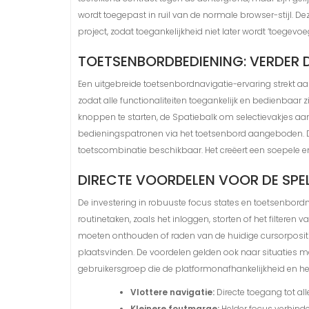
wordt toegepast in ruil van de normale browser-stijl. D
project, zodat toegankelijkheid niet later wordt ‘toegevo
TOETSENBORDBEDIENING: VERDER 
Een uitgebreide toetsenbordnavigatie-ervaring strekt a
zodat alle functionaliteiten toegankelijk en bedienbaar
knoppen te starten, de Spatiebalk om selectievakjes aan
bedieningspatronen via het toetsenbord aangeboden. Die 
toetscombinatie beschikbaar. Het creëert een soepele en 
DIRECTE VOORDELEN VOOR DE SPEL
De investering in robuuste focus states en toetsenbordn
routinetaken, zoals het inloggen, storten of het filtere
moeten onthouden of raden van de huidige cursorpositie.
plaatsvinden. De voordelen gelden ook naar situaties met
gebruikersgroep die de platformonafhankelijkheid en het
Vlottere navigatie:
Directe toegang tot al
Kleinere foutmarge:
Helder focus verhinder