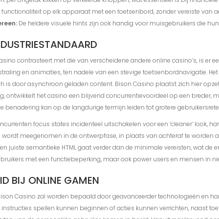
unctionaliteit op elk apparaat met een toetsenbord, zonder vereiste van 
ereen:
De heldere visuele hints zijn ook handig voor muisgebruikers die hun 
INDUSTRIESTANDAARD
no contrasteert met die van verscheidene andere online casino’s, is er ee
itstraling en animaties, ten nadele van een stevige toetsenbordnavigatie. Het
h is door asynchroon geladen content. Bison Casino plaatst zich hier opzet
ing, ontwikkelt het casino een blijvend concurrentievoordeel op een breder,
ve benadering kan op de langdurige termijn leiden tot grotere gebruikersret
currenten focus states incidenteel uitschakelen voor een ‘cleaner’ look, 
 wordt meegenomen in de ontwerpfase, in plaats van achteraf te worden 
n juiste semantieke HTML gaat verder dan de minimale vereisten, wat de er
gebruikers met een functiebeperking, maar ook power users en mensen in 
ID BIJ ONLINE GAMEN
 Bison Casino zal worden bepaald door geavanceerder technologieën en har
nstructies spellen kunnen beginnen of acties kunnen verrichten, naast toe