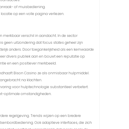
aanraak- of muisbediening.
locatie op een volle pagina verliezen.
n merkbaar verschil in aandacht. In de sector
 is geen uitzondering dat focus states geheel zijn
telijk anders. Door toegankelijkheid als een kernwaarde
 meer divers publiek aan en bouwt een reputatie op
entie en een positiever merkbeeld.
handhaaft Bison Casino ze als onmisbaar hulpmiddel.
aangebracht na klachten.
varing voor hulptechnologie substantieel verbetert.
niet-optimale omstandigheden.
dere regelgeving. Trends wijzen op een bredere
tsenbordbediening. Ook adaptieve interfaces, die zich