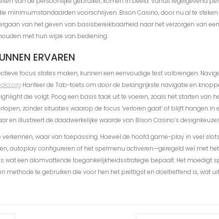
n van de persoonlijke gebruiker, komen in beeld. Vanuit regelgevend persp
die minimumstandaarden voorschrijven. Bison Casino, door nu al te steken i
vergaan van het geven van basisbereikbaarheid naar het verzorgen van een 
 houden met hun wijze van bediening.
KUNNEN ERVAREN
effectieve focus states maken, kunnen een eenvoudige test volbrengen. Navi
edia.org
Hanteer de Tab-toets om door de belangrijkste navigatie en knoppe
hlight die volgt. Poog een basis taak uit te voeren, zoals het starten van h
open, zonder situaties waarop de focus ‘verloren gaat’ of blijft hangen in
ar en illustreert de daadwerkelijke waarde van Bison Casino’s designkeuzes 
 verkennen, waar van toepassing. Hoewel de hoofd game-play in veel slots en 
en, autoplay configureren of het spelmenu activeren—geregeld wel met het
 is wat een alomvattende toegankelijkheidsstrategie bepaalt. Het moedigt
methode te gebruiken die voor hen het prettigst en doeltreffend is, wat uite