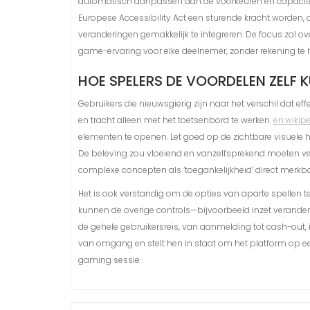
automatisch aanpassen aan de voorkeuren en capaciteite
Europese Accessibility Act een sturende kracht worden, 
veranderingen gemakkelijk te integreren. De focus zal o
game-ervaring voor elke deelnemer, zonder rekening te
HOE SPELERS DE VOORDELEN ZELF 
Gebruikers die nieuwsgierig zijn naar het verschil dat 
en tracht alleen met het toetsenbord te werken.
en.wikip
elementen te openen. Let goed op de zichtbare visuele hig
De beleving zou vloeiend en vanzelfsprekend moeten verl
complexe concepten als ‘toegankelijkheid’ direct merkba
Het is ook verstandig om de opties van aparte spellen te
kunnen de overige controls—bijvoorbeeld inzet verander
de gehele gebruikersreis, van aanmelding tot cash-out,
van omgang en stelt hen in staat om het platform op een 
gaming sessie.