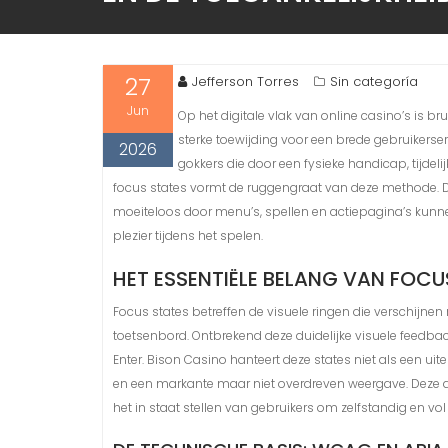
27
Jefferson Torres
Sin categoría
Jun
Op het digitale vlak van online casino’s is b
sterke toewijding voor een brede gebruikerserv
2026
gokkers die door een fysieke handicap, tijde
focus states vormt de ruggengraat van deze methode. D
moeiteloos door menu’s, spellen en actiepagina’s kunnen 
plezier tijdens het spelen.
HET ESSENTIËLE BELANG VAN FOCU
Focus states betreffen de visuele ringen die verschijne
toetsenbord. Ontbrekend deze duidelijke visuele feedbac
Enter. Bison Casino hanteert deze states niet als een u
en een markante maar niet overdreven weergave. Deze aanp
het in staat stellen van gebruikers om zelfstandig en vol