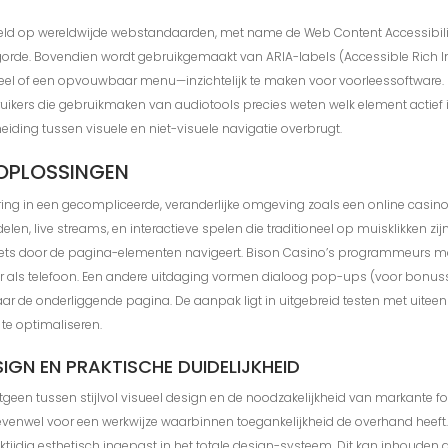
eld op wereldwijde webstandaarden, met name de Web Content Accessibility
lgorde. Bovendien wordt gebruikgemaakt van ARIA-labels (Accessible Rich
l of een opvouwbaar menu—inzichtelijk te maken voor voorleessoftware. Di
uikers die gebruikmaken van audiotools precies weten welk element actief is 
eiding tussen visuele en niet-visuele navigatie overbrugt.
 OPLOSSINGEN
ing in een gecompliceerde, veranderlijke omgeving zoals een online casin
en, live streams, en interactieve spelen die traditioneel op muisklikken zij
toets door de pagina-elementen navigeert. Bison Casino’s programmeurs mo
 als telefoon. Een andere uitdaging vormen dialoog pop-ups (voor bonus
ar de onderliggende pagina. De aanpak ligt in uitgebreid testen met uitee
te optimaliseren.
IGN EN PRAKTISCHE DUIDELIJKHEID
en tussen stijlvol visueel design en de noodzakelijkheid van markante f
 evenwel voor een werkwijze waarbinnen toegankelijkheid de overhand heeft.
ijktijdig esthetisch ingepast in het totale design-systeem. Dit kan inhoude