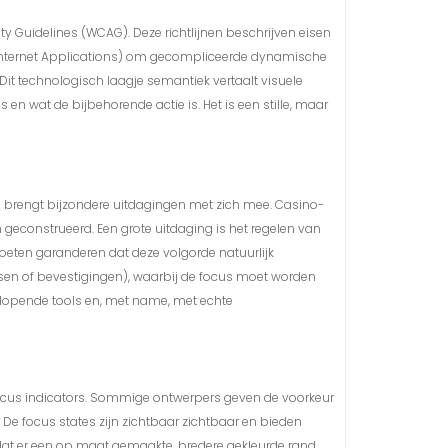
 Guidelines (WCAG). Deze richtlijnen beschrijven eisen
 Internet Applications) om gecompliceerde dynamische
t technologisch laagje semantiek vertaalt visuele
en wat de bijbehorende actie is. Het is een stille, maar
o brengt bijzondere uitdagingen met zich mee. Casino-
n geconstrueerd. Een grote uitdaging is het regelen van
eten garanderen dat deze volgorde natuurlijk
sen of bevestigingen), waarbij de focus moet worden
nlopende tools en, met name, met echte
ocus indicators. Sommige ontwerpers geven de voorkeur
 De focus states zijn zichtbaar zichtbaar en bieden
n dat er een op maat gemaakte, bredere gekleurde rand