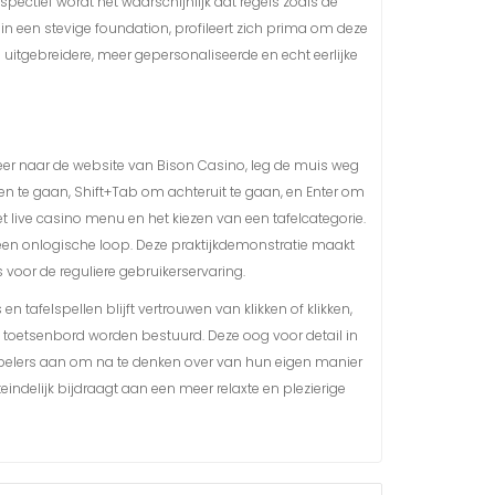
ectief wordt het waarschijnlijk dat regels zoals de
n een stevige foundation, profileert zich prima om deze
uitgebreidere, meer gepersonaliseerde en echt eerlijke
geer naar de website van Bison Casino, leg de muis weg
n te gaan, Shift+Tab om achteruit te gaan, en Enter om
et live casino menu en het kiezen van een tafelcategorie.
 een onlogische loop. Deze praktijkdemonstratie maakt
voor de reguliere gebruikerservaring.
tafelspellen blijft vertrouwen van klikken of klikken,
 toetsenbord worden bestuurd. Deze oog voor detail in
 spelers aan om na te denken over van hun eigen manier
indelijk bijdraagt aan een meer relaxte en plezierige