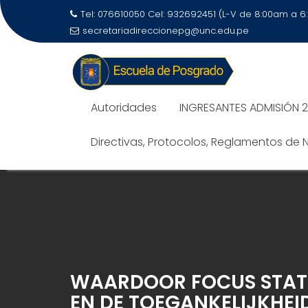
Tel: 076610050 Cel: 932692451 (L-V de 8:00am a 
secretariadireccionepg@unc.edu.pe
Autoridades
INGRESANTES ADMISIÓN 
Directivas, Protocolos, Reglamentos de
WAARDOOR FOCUS STATE
EN DE TOEGANKELIJKHEID