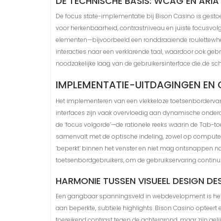
DE TECHNISCHE BASIS: WCAG EN ARIA
De focus state-implementatie bij Bison Casino is gesto
voor herkenbaarheid, contrastniveau en juiste focusvo
elementen—bijvoorbeeld een ronddraaiende roulettewhee
interacties naar een verklarende taal, waardoor ook gebr
noodzakelijke laag van de gebruikersinterface die de sch
IMPLEMENTATIE-UITDAGINGEN EN
Het implementeren van een vlekkeloze toetsenbordervar
interfaces zijn vaak overvloedig aan dynamische onderdel
de ‘focus volgorde’—de rationele reeks waarin de Tab-
samenvalt met de optische indeling, zowel op computer
‘beperkt’ binnen het venster en niet mag ontsnappen na
toetsenbordgebruikers, om de gebruikservaring continu 
HARMONIE TUSSEN VISUEEL DESIGN DES
Een gangbaar spanningsveld in webdevelopment is hetge
aan beperkte, subtiele highlights. Bison Casino opteert
toereikend contrast tegen de achtergrond, maar zijn gel