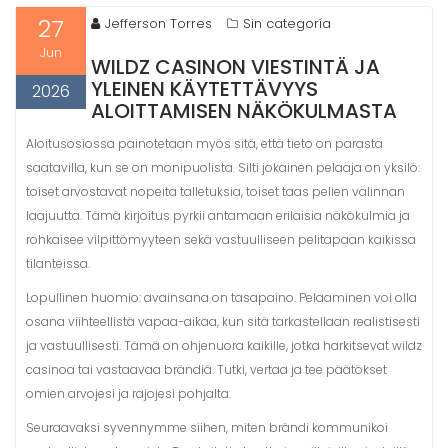
27
Jefferson Torres
Sin categoría
Jun
WILDZ CASINON VIESTINTÄ JA
YLEINEN KÄYTETTÄVYYS
2026
ALOITTAMISEN NÄKÖKULMASTA
Aloitusosiossa painotetaan myös sitä, että tieto on parasta
saatavilla, kun se on monipuolista. Silti jokainen pelaaja on yksilö:
toiset arvostavat nopeita talletuksia, toiset taas pelien valinnan
laajuutta. Tämä kirjoitus pyrkii antamaan erilaisia näkökulmia ja
rohkaisee vilpittömyyteen sekä vastuulliseen pelitapaan kaikissa
tilanteissa.
Lopullinen huomio: avainsana on tasapaino. Pelaaminen voi olla
osana viihteellistä vapaa-aikaa, kun sitä tarkastellaan realistisesti
ja vastuullisesti. Tämä on ohjenuora kaikille, jotka harkitsevat wildz
casinoa tai vastaavaa brändiä. Tutki, vertaa ja tee päätökset
omien arvojesi ja rajojesi pohjalta.
Seuraavaksi syvennymme siihen, miten brändi kommunikoi