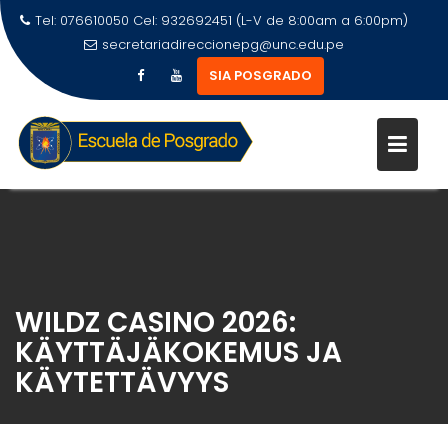
Tel: 076610050 Cel: 932692451 (L-V de 8:00am a 6:00pm)
secretariadireccionepg@unc.edu.pe
SIA POSGRADO
WILDZ CASINO 2026:
KÄYTTÄJÄKOKEMUS JA
KÄYTETTÄVYYS