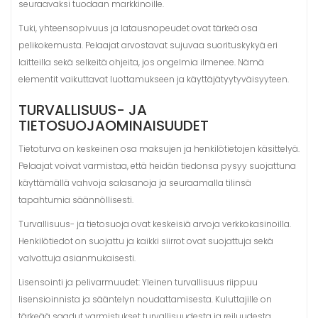
seuraavaksi tuodaan markkinoille.
Tuki, yhteensopivuus ja latausnopeudet ovat tärkeä osa
pelikokemusta. Pelaajat arvostavat sujuvaa suorituskykyä eri
laitteilla sekä selkeitä ohjeita, jos ongelmia ilmenee. Nämä
elementit vaikuttavat luottamukseen ja käyttäjätyytyväisyyteen.
TURVALLISUUS- JA
TIETOSUOJAOMINAISUUDET
Tietoturva on keskeinen osa maksujen ja henkilötietojen käsittelyä.
Pelaajat voivat varmistaa, että heidän tiedonsa pysyy suojattuna
käyttämällä vahvoja salasanoja ja seuraamalla tilinsä
tapahtumia säännöllisesti.
Turvallisuus- ja tietosuoja ovat keskeisiä arvoja verkkokasinoilla.
Henkilötiedot on suojattu ja kaikki siirrot ovat suojattuja sekä
valvottuja asianmukaisesti.
Lisensointi ja pelivarmuudet: Yleinen turvallisuus riippuu
lisensioinnista ja sääntelyn noudattamisesta. Kuluttajille on
tärkeää saadut varmistukset turvallisuudesta ja reiluudesta.