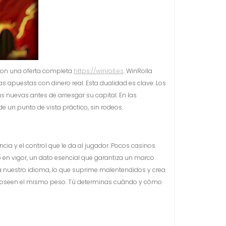
 con una oferta completa
https://winroll.es
. WinRolla
 apuestas con dinero real. Esta dualidad es clave. Los
nuevas antes de arriesgar su capital. En las
 un punto de vista práctico, sin rodeos.
cia y el control que le da al jugador. Pocos casinos
 en vigor, un dato esencial que garantiza un marco
a nuestro idioma, lo que suprime malentendidos y crea
le poseen el mismo peso. Tú determinas cuándo y cómo