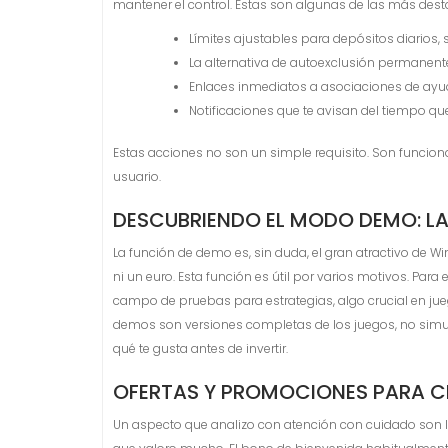
mantener el control. Estas son algunas de las más des
Límites ajustables para depósitos diarios
La alternativa de autoexclusión permanent
Enlaces inmediatos a asociaciones de a
Notificaciones que te avisan del tiempo qu
Estas acciones no son un simple requisito. Son funciona
usuario.
DESCUBRIENDO EL MODO DEMO: L
La función de demo es, sin duda, el gran atractivo de W
ni un euro. Esta función es útil por varios motivos. P
campo de pruebas para estrategias, algo crucial en juego
demos son versiones completas de los juegos, no simula
qué te gusta antes de invertir.
OFERTAS Y PROMOCIONES PARA CL
Un aspecto que analizo con atención con cuidado son l