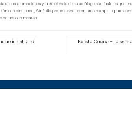
encia en las promociones y la excelencia de su catálogo son factores que me
ción con dinero real, WinRolla proporciona un entorno completo para conseg
re actuar con mesura.
asino in het land
Betista Casino – La sens
ACTANOS
ENLACES
to
Sistema Informático Académico
2021 © Escuela de Posgrado UNC