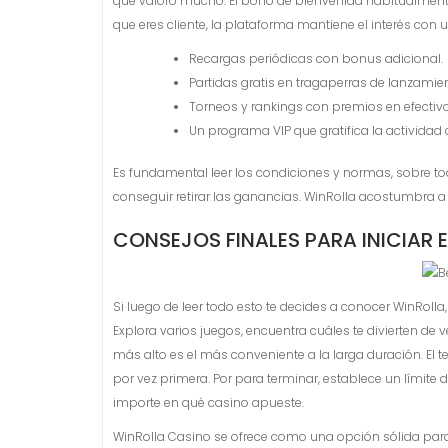
que valoro mucho. El bono de bienvenida habitualmente
que eres cliente, la plataforma mantiene el interés con 
Recargas periódicas con bonus adicional.
Partidas gratis en tragaperras de lanzamien
Torneos y rankings con premios en efectivo
Un programa VIP que gratifica la actividad
Es fundamental leer los condiciones y normas, sobre to
conseguir retirar las ganancias. WinRolla acostumbra a 
CONSEJOS FINALES PARA INICIAR 
Si luego de leer todo esto te decides a conocer WinRolla
Explora varios juegos, encuentra cuáles te divierten d
más alto es el más conveniente a la larga duración. El 
por vez primera. Por para terminar, establece un límite
importe en qué casino apueste.
WinRolla Casino se ofrece como una opción sólida para 