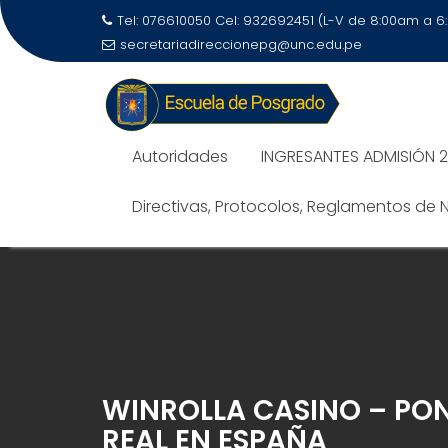
Tel: 076610050 Cel: 932692451 (L-V de 8:00am a 
secretariadireccionepg@unc.edu.pe
Autoridades
INGRESANTES ADMISIÓN 
Directivas, Protocolos, Reglamentos de
WINROLLA CASINO – PON
REAL EN ESPAÑA