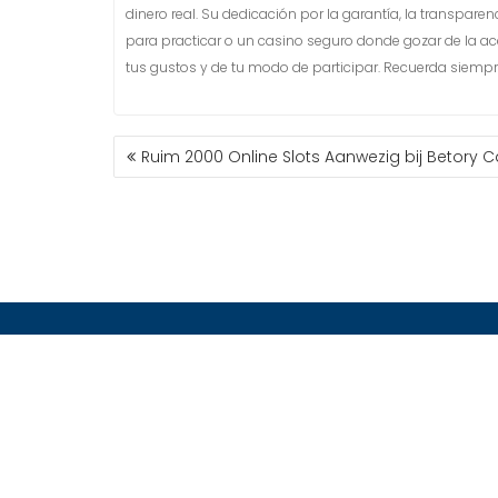
dinero real. Su dedicación por la garantía, la transpar
para practicar o un casino seguro donde gozar de la ac
tus gustos y de tu modo de participar. Recuerda siemp
Ruim 2000 Online Slots Aanwezig bij Betory C
ESCUELA DE POSGRADO
CONT
Presentación
Contac