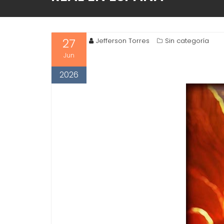
27
Jefferson Torres
Sin categoría
Jun
2026