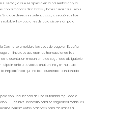
el sector, lo que se aprecia en la presentación y la
s, con temáticas detalladas y botes crecientes. Pero el
 Si lo que deseas es autenticidad, la sección de live
es notable: hay opciones de baja dispersión para
Rolla Casino se amolda a los usos de pago en España.
ago en línea que aceleran las transacciones. Los
n de la cuenta, un mecanismo de seguridad obligatorio
principalmente a través de chat online y e-mail. Las
. La impresión es que no te encuentras abandonado
 Opera con una licencia de una autoridad reguladora
tación SSL de nivel bancario para salvaguardar todas las
arios herramientas prácticas para facilitarles a