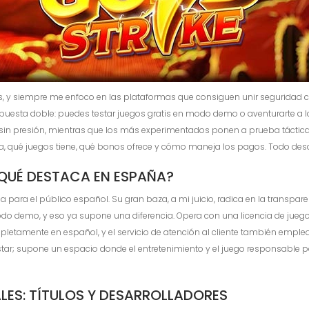
s, y siempre me enfoco en las plataformas que consiguen unir seguridad
puesta doble: puedes testar juegos gratis en modo demo o aventurarte a las
in presión, mientras que los más experimentados ponen a prueba tácticas 
a, qué juegos tiene, qué bonos ofrece y cómo maneja los pagos. Todo desde
 QUÉ DESTACA EN ESPAÑA?
para el público español. Su gran baza, a mi juicio, radica en la transparen
do demo, y eso ya supone una diferencia. Opera con una licencia de juego
pletamente en español, y el servicio de atención al cliente también emple
apostar; supone un espacio donde el entretenimiento y el juego responsab
LES: TÍTULOS Y DESARROLLADORES