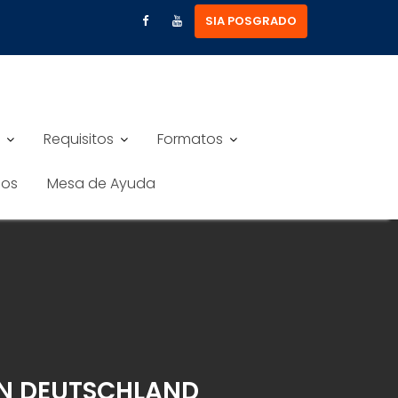
SIA POSGRADO
Requisitos
Formatos
nos
Mesa de Ayuda
IN DEUTSCHLAND