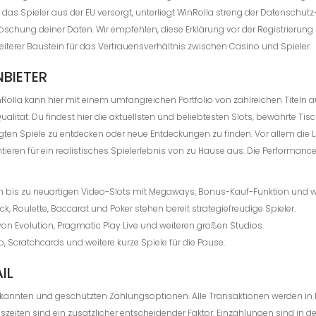
 das Spieler aus der EU versorgt, unterliegt WinRolla streng der Datenschu
 Löschung deiner Daten. Wir empfehlen, diese Erklärung vor der Registrierung
iterer Baustein für das Vertrauensverhältnis zwischen Casino und Spieler.
BIETER
olla kann hier mit einem umfangreichen Portfolio von zahlreichen Titeln auf
lität. Du findest hier die aktuellsten und beliebtesten Slots, bewährte Tis
ugten Spiele zu entdecken oder neue Entdeckungen zu finden. Vor allem die
eren für ein realistisches Spielerlebnis von zu Hause aus. Die Performance 
n bis zu neuartigen Video-Slots mit Megaways, Bonus-Kauf-Funktion und
k, Roulette, Baccarat und Poker stehen bereit strategiefreudige Spieler.
 von Evolution, Pragmatic Play Live und weiteren großen Studios.
o, Scratchcards und weitere kurze Spiele für die Pause.
IL
 bekannten und geschützten Zahlungsoptionen. Alle Transaktionen werden 
szeiten sind ein zusätzlicher entscheidender Faktor. Einzahlungen sind in 