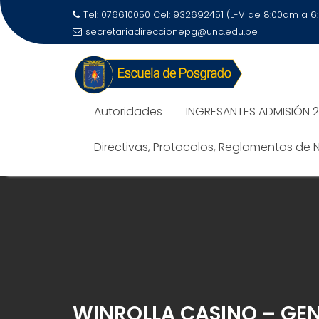
Tel: 076610050 Cel: 932692451 (L-V de 8:00am a 
secretariadireccionepg@unc.edu.pe
Autoridades
INGRESANTES ADMISIÓN 
Directivas, Protocolos, Reglamentos de
WINROLLA CASINO – GENI