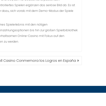
liertes Spielen ergänzen das seriöse Bild ab. Es ist
 wir dazu, sich vorab mit dem Demo-Modus der Spiele
rnes Spielerlebnis mit den nötigen
nzahlungsoptionen bis hin zur großen Spielbibliothek
nterhaltsamen Online-Casino mit Fokus auf den
en zu werden.
 Roll Casino Conmemora los Logros en España