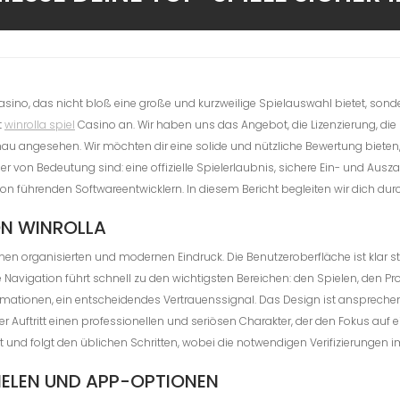
Casino, das nicht bloß eine große und kurzweilige Spielauswahl bietet, son
t
winrolla spiel
Casino an. Wir haben uns das Angebot, die Lizenzierung, d
u angesehen. Wir möchten dir eine solide und nützliche Bewertung bieten, die
eler von Bedeutung sind: eine offizielle Spielerlaubnis, sichere Ein- und Au
on führenden Softwareentwicklern. In diesem Bericht begleiten wir dich dur
ON WINROLLA
nen organisierten und modernen Eindruck. Die Benutzeroberfläche ist klar str
. Die Navigation führt schnell zu den wichtigsten Bereichen: den Spielen, d
nformationen, ein entscheidendes Vertrauenssignal. Das Design ist anspreche
er Auftritt einen professionellen und seriösen Charakter, der den Fokus a
ert und folgt den üblichen Schritten, wobei die notwendigen Verifizierungen
IELEN UND APP-OPTIONEN