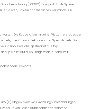
tz-Grundverordnung (DSGVO). Das gibt dir als Spieler
 zu studieren, um ein ganzheitliches Verständnis zu
warten. Die Kooperation mit einer Vielzahl erstklassiger
chspiele, Live-Casino-Sektionen und Spezialspiele. Die
 Live-Casino-Bereiche, gestreamt aus top-
der Spiele ist auf allen Endgeräten laufend, mit
 wachsenden Jackpots.
in Euro (€) abgewickelt, was Währungsumrechnungen
der Regel unverzüglich gutgeschrieben, während