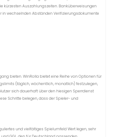
g die kürzesten Auszahlungszeiten. Banküberweisungen
der in wechselnden Abständen Verifizierungsdokumente
ng bieten. WinRolla bietet eine Reihe von Optionen für
slimits (täglich, wöchentlich, monatlich) festzulegen,
 Nutzer sich dauerhaft über den hiesigen Sperrdienst
iese Schritte belegen, dass der Spieler- und
liertes und vielfältiges Spielumfeld Wert legen, sehr
MGA und GGL, den für Deutschland passenden