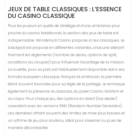
JEUX DE TABLE CLASSIQUES : L’ESSENCE
DU CASINO CLASSIQUE
Pour les joueurs en quête de stratégie et d’une ambiance plus
proche du casino traditionnel, la section des jeux de table est
indispensable. Wonderluck Casino propose ici les classiques. Le
blackjack est proposé en différentes variantes, chacune altérant
finement les règlements (nombre de decks, options de split,
conditions du croupier) pour influencer l’avantage de la maison.
La roulette, pour sa part, est habituellement disponible dans ses
formats européen classique, français et américain, la première
étant souvent favorisée pour sa règle de la partage. Je remarque
également la présence du baccara, du poker Casino Hold’em et
du craps. Pour chaque jeu, des options en direct (live dealer)
coexistent avec les versions RNG (Random Number Generator),
ces dernières offrant souvent des limites de mise plus basses et
un rythme de jeu plus soutenu, idéal pour s’exercer ou jouer de
manière décontractée.